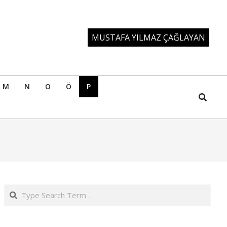
MUSTAFA YILMAZ ÇAĞLAYAN
M
N
O
Ö
P
Search
Search