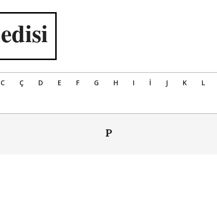
edisi
C
Ç
D
E
F
G
H
I
İ
J
K
L
P