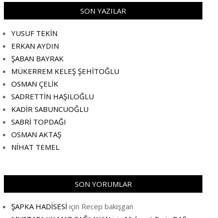
SON YAZILAR
YUSUF TEKİN
ERKAN AYDIN
ŞABAN BAYRAK
MÜKERREM KELEŞ ŞEHİTOĞLU
OSMAN ÇELİK
SADRETTİN HAŞILOĞLU
KADİR SABUNCUOĞLU
SABRİ TOPDAĞI
OSMAN AKTAŞ
NİHAT TEMEL
SON YORUMLAR
ŞAPKA HADİSESİ
için
Recep bakişgan