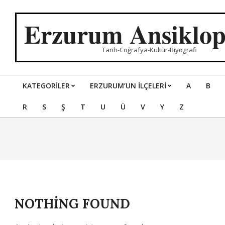
Skip
to
Erzurum Ansiklop
content
Tarih-Coğrafya-Kültür-Biyografi
KATEGORILER
ERZURUM’UN İLÇELERİ
A
B
Primary
R
S
Ş
T
U
Ü
V
Y
Z
Navigation
Menu
NOTHING FOUND