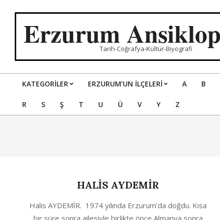
Skip
to
Erzurum Ansiklop
content
Tarih-Coğrafya-Kültür-Biyografi
KATEGORILER
ERZURUM’UN İLÇELERİ
A
B
Primary
R
S
Ş
T
U
Ü
V
Y
Z
Navigation
Menu
HALİS AYDEMİR
2021-
Halis AYDEMİR. 1974 yılında Erzurum’da doğdu. Kısa
05-
bir süre sonra ailesiyle birlikte önce Almanya sonra