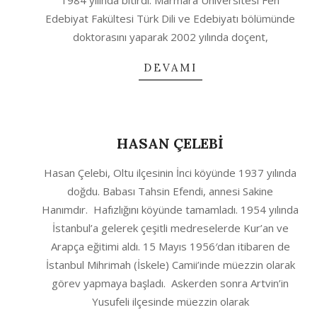
1984 yılında bitirdi. Marmara Üniversitesi Fen
Edebiyat Fakültesi Türk Dili ve Edebiyatı bölümünde
doktorasını yaparak 2002 yılında doçent,
DEVAMI
HASAN ÇELEBİ
2020-
Hasan Çelebi, Oltu ilçesinin İnci köyünde 1937 yılında
10-
doğdu. Babası Tahsin Efendi, annesi Sakine
04
Hanımdır. Hafızlığını köyünde tamamladı. 1954 yılında
İstanbul’a gelerek çeşitli medreselerde Kur’an ve
Arapça eğitimi aldı. 15 Mayıs 1956′dan itibaren de
İstanbul Mihrimah (İskele) Camii’inde müezzin olarak
görev yapmaya başladı. Askerden sonra Artvin’in
Yusufeli ilçesinde müezzin olarak