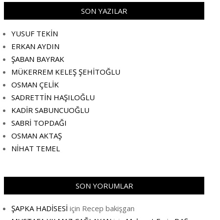
SON YAZILAR
YUSUF TEKİN
ERKAN AYDIN
ŞABAN BAYRAK
MÜKERREM KELEŞ ŞEHİTOĞLU
OSMAN ÇELİK
SADRETTİN HAŞILOĞLU
KADİR SABUNCUOĞLU
SABRİ TOPDAĞI
OSMAN AKTAŞ
NİHAT TEMEL
SON YORUMLAR
ŞAPKA HADİSESİ
için
Recep bakişgan