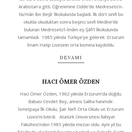
16
Arabistan’a gitti. Öğrenimine Cidde’de Medresetü’n-
Nu‘mân İbn Beşîr İlkokulunda başladı. İlk dört sınıfı bu
okulda okuduktan sonra beşinci sınıfı Medine’de
bulunan Medresetü’l-İmâm eş-Şâfi‘î İlkokulunda
tamamladı. 1985 yılında Türkiye’ye gelerek Erzurum
İmam Hatip Lisesinin orta kısmına kaydoldu.
DEVAMI
HACI ÖMER ÖZDEN
2020-
Hacı Ömer Özden, 1962 yılında Erzurum’da doğdu.
10-
Babası Cevdet Bey, annesi Saliha hanımdır.
04
İsmetpaşa İlk Okulu, Şair Nefi Orta Okulu ve Erzurum
Lisesi’ni bitirdi. Atatürk Üniversitesi İlahiyat
Fakültesi’nden 1985 yılında mezun oldu. Ayni yıl bu