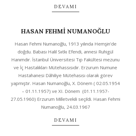
DEVAMI
HASAN FEHMİ NUMANOĞLU
2020-
Hasan Fehmi Numanoğlu, 1913 yılında Hemşin’de
10-
doğdu. Babası Halil Sııtkı Efendi, annesi Ruhigül
04
Hanımdır. İstanbul Üniversitesi Tıp Fakültesi mezunu
ve İç Hastalıkları Mütehassısıdır. Erzurum Numune
Hastahanesi Dâhiliye Mütehasısı olarak görev
yapmıştır. Hasan Numanoğlu, X. Dönem ( 02.05.1954
– 01.11.1957) ve XI. Dönem (01.11.1957-
27.05.1960) Erzurum Milletvekili seçildi. Hasan Fehmi
Numanoğlu, 24.03.1967
DEVAMI