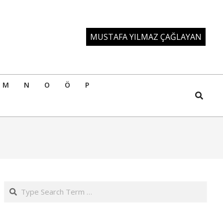
MUSTAFA YILMAZ ÇAĞLAYAN
M
N
O
Ö
P
Search
Search