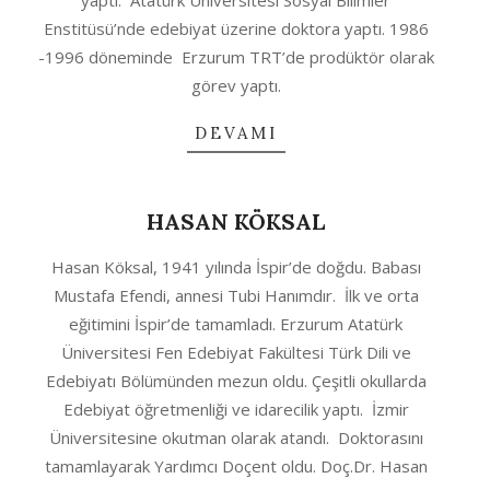
yaptı. Atatürk Üniversitesi Sosyal Bilimler
Enstitüsü’nde edebiyat üzerine doktora yaptı. 1986
-1996 döneminde Erzurum TRT’de prodüktör olarak
görev yaptı.
DEVAMI
HASAN KÖKSAL
2020-
Hasan Köksal, 1941 yılında İspir’de doğdu. Babası
10-
Mustafa Efendi, annesi Tubi Hanımdır. İlk ve orta
04
eğitimini İspir’de tamamladı. Erzurum Atatürk
Üniversitesi Fen Edebiyat Fakültesi Türk Dili ve
Edebiyatı Bölümünden mezun oldu. Çeşitli okullarda
Edebiyat öğretmenliği ve idarecilik yaptı. İzmir
Üniversitesine okutman olarak atandı. Doktorasını
tamamlayarak Yardımcı Doçent oldu. Doç.Dr. Hasan