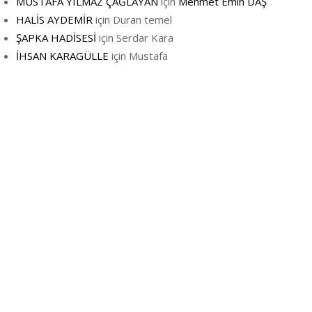
MUSTAFA YILMAZ ÇAĞLAYAN
için
Mehmet Emin DAŞ
HALİS AYDEMİR
için
Duran temel
ŞAPKA HADİSESİ
için
Serdar Kara
İHSAN KARAGÜLLE
için
Mustafa