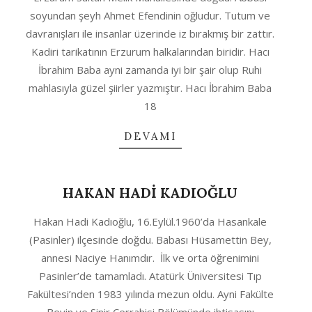
04
soyundan şeyh Ahmet Efendinin oğludur. Tutum ve
davranışları ile insanlar üzerinde iz bırakmış bir zattır.
Kadiri tarikatının Erzurum halkalarından biridir. Hacı
İbrahim Baba ayni zamanda iyi bir şair olup Ruhi
mahlasıyla güzel şiirler yazmıştır. Hacı İbrahim Baba
18
DEVAMI
HAKAN HADİ KADIOĞLU
2020-
Hakan Hadi Kadıoğlu, 16.Eylül.1960’da Hasankale
10-
(Pasinler) ilçesinde doğdu. Babası Hüsamettin Bey,
04
annesi Naciye Hanımdır. İlk ve orta öğrenimini
Pasinler’de tamamladı. Atatürk Üniversitesi Tıp
Fakültesi’nden 1983 yılında mezun oldu. Ayni Fakülte