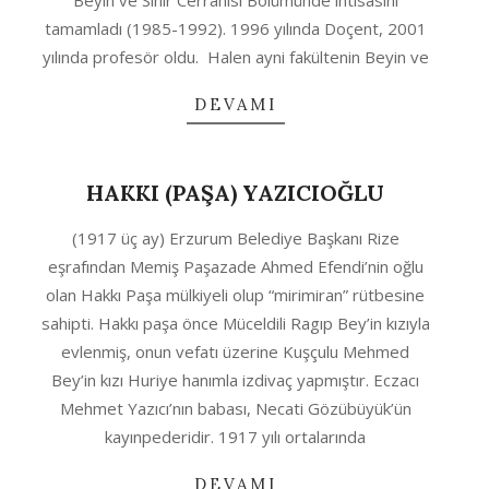
Beyin ve Sinir Cerrahisi Bölümünde ihtisasını
tamamladı (1985-1992). 1996 yılında Doçent, 2001
yılında profesör oldu. Halen ayni fakültenin Beyin ve
DEVAMI
HAKKI (PAŞA) YAZICIOĞLU
2020-
(1917 üç ay) Erzurum Belediye Başkanı Rize
10-
eşrafından Memiş Paşazade Ahmed Efendi’nin oğlu
04
olan Hakkı Paşa mülkiyeli olup “mirimiran” rütbesine
sahipti. Hakkı paşa önce Müceldili Ragıp Bey’in kızıyla
evlenmiş, onun vefatı üzerine Kuşçulu Mehmed
Bey’in kızı Huriye hanımla izdivaç yapmıştır. Eczacı
Mehmet Yazıcı’nın babası, Necati Gözübüyük’ün
kayınpederidir. 1917 yılı ortalarında
DEVAMI