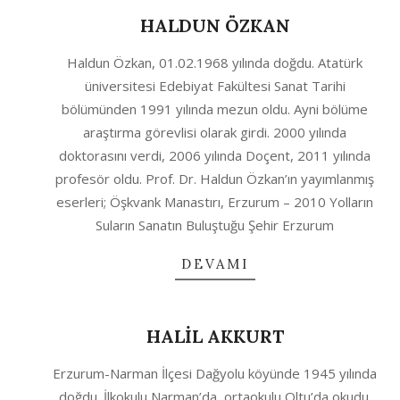
HALDUN ÖZKAN
2020-
Haldun Özkan, 01.02.1968 yılında doğdu. Atatürk
10-
üniversitesi Edebiyat Fakültesi Sanat Tarihi
04
bölümünden 1991 yılında mezun oldu. Ayni bölüme
araştırma görevlisi olarak girdi. 2000 yılında
doktorasını verdi, 2006 yılında Doçent, 2011 yılında
profesör oldu. Prof. Dr. Haldun Özkan’ın yayımlanmış
eserleri; Öşkvank Manastırı, Erzurum – 2010 Yolların
Suların Sanatın Buluştuğu Şehir Erzurum
DEVAMI
HALİL AKKURT
2020-
Erzurum-Narman İlçesi Dağyolu köyünde 1945 yılında
10-
doğdu. İlkokulu Narman’da, ortaokulu Oltu’da okudu.