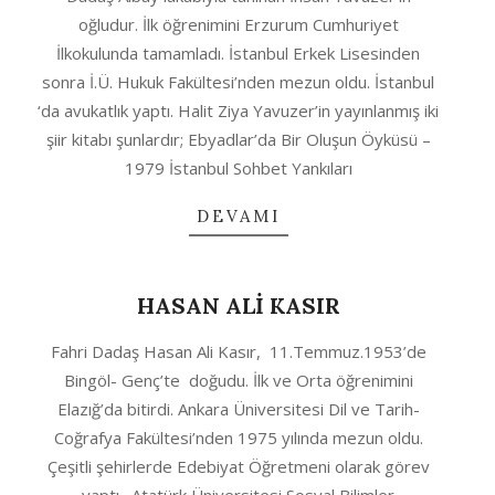
04
oğludur. İlk öğrenimini Erzurum Cumhuriyet
İlkokulunda tamamladı. İstanbul Erkek Lisesinden
sonra İ.Ü. Hukuk Fakültesi’nden mezun oldu. İstanbul
‘da avukatlık yaptı. Halit Ziya Yavuzer’in yayınlanmış iki
şiir kitabı şunlardır; Ebyadlar’da Bir Oluşun Öyküsü –
1979 İstanbul Sohbet Yankıları
DEVAMI
HASAN ALİ KASIR
2020-
Fahri Dadaş Hasan Ali Kasır, 11.Temmuz.1953’de
10-
Bingöl- Genç’te doğudu. İlk ve Orta öğrenimini
04
Elazığ’da bitirdi. Ankara Üniversitesi Dil ve Tarih-
Coğrafya Fakültesi’nden 1975 yılında mezun oldu.
Çeşitli şehirlerde Edebiyat Öğretmeni olarak görev