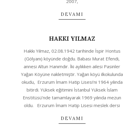
2007,
DEVAMI
HAKKI YILMAZ
2020-
Hakkı Yılmaz, 02.08.1942 tarihinde İspir Hontus
10-
(Gölyanı) köyünde doğdu. Babası Murat Efendi,
04
annesi Altun Hanımdır. İki aylıkken ailesi Pasinler
Yağan Köyüne nakletmiştir. Yağan köyü ilkokulunda
okudu, Erzurum İmam Hatip Lisesi’ni 1964 yılında
bitirdi. Yüksek eğitimini İstanbul Yüksek İslam
Enstitüsü’nde tamamlayarak 1969 yılında mezun
oldu. Erzurum İmam Hatip Lisesi meslek dersi
DEVAMI