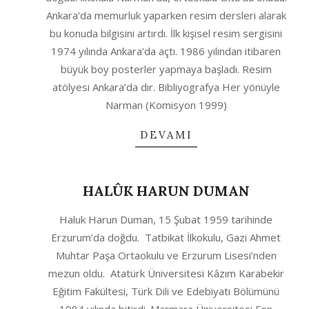
04
Ankara’da memurluk yaparken resim dersleri alarak
bu konuda bilgisini artırdı. İlk kişisel resim sergisini
1974 yılında Ankara’da açtı. 1986 yılından itibaren
büyük boy posterler yapmaya başladı. Resim
atölyesi Ankara’da dır. Bibliyografya Her yönüyle
Narman (Komisyon 1999)
DEVAMI
HALÛK HARUN DUMAN
2020-
Haluk Harun Duman, 15 Şubat 1959 tarihinde
10-
Erzurum’da doğdu. Tatbikat İlkokulu, Gazi Ahmet
04
Muhtar Paşa Ortaokulu ve Erzurum Lisesi’nden
mezun oldu. Atatürk Üniversitesi Kâzım Karabekir
Eğitim Fakültesi, Türk Dili ve Edebiyatı Bölümünü