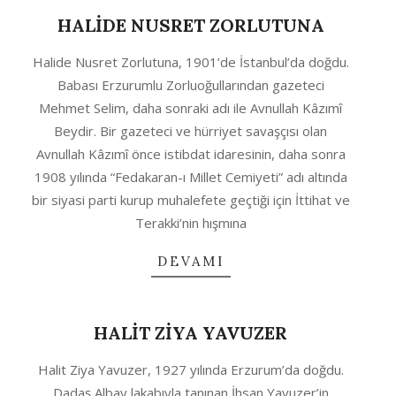
HALİDE NUSRET ZORLUTUNA
2020-
Halide Nusret Zorlutuna, 1901’de İstanbul’da doğdu.
10-
Babası Erzurumlu Zorluoğullarından gazeteci
04
Mehmet Selim, daha sonraki adı ile Avnullah Kâzımî
Beydir. Bir gazeteci ve hürriyet savaşçısı olan
Avnullah Kâzımî önce istibdat idaresinin, daha sonra
1908 yılında “Fedakaran-ı Millet Cemiyeti” adı altında
bir siyasi parti kurup muhalefete geçtiği için İttihat ve
Terakki’nin hışmına
DEVAMI
HALİT ZİYA YAVUZER
2020-
Halit Ziya Yavuzer, 1927 yılında Erzurum’da doğdu.
10-
Dadaş Albay lakabıyla tanınan İhsan Yavuzer’in