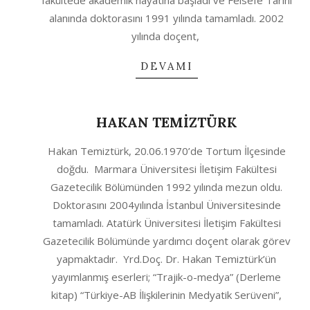
fakültede akademik hayatına başladı ve Felsefe Tarihi
alanında doktorasını 1991 yılında tamamladı. 2002
yılında doçent,
DEVAMI
HAKAN TEMİZTÜRK
2020-
Hakan Temiztürk, 20.06.1970’de Tortum İlçesinde
10-
doğdu. Marmara Üniversitesi İletişim Fakültesi
04
Gazetecilik Bölümünden 1992 yılında mezun oldu.
Doktorasını 2004yılında İstanbul Üniversitesinde
tamamladı. Atatürk Üniversitesi İletişim Fakültesi
Gazetecilik Bölümünde yardımcı doçent olarak görev
yapmaktadır. Yrd.Doç. Dr. Hakan Temiztürk’ün
yayımlanmış eserleri; “Trajik-o-medya” (Derleme
kitap) “Türkiye-AB İlişkilerinin Medyatik Serüveni”,