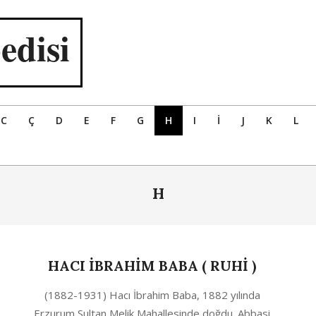
edisi
C
Ç
D
E
F
G
H
I
İ
J
K
L
H
HACI İBRAHİM BABA ( RUHI )
2020-
(1882-1931) Hacı İbrahim Baba, 1882 yılında
10-
Erzurum Sultan Melik Mahallesinde doğdu. Abbasi