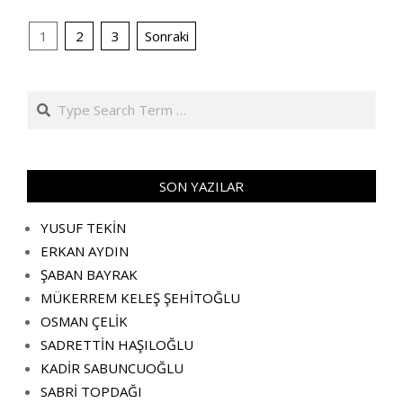
YAZI
1
2
3
Sonraki
SAYFALANDIRMASI
Search
SON YAZILAR
YUSUF TEKİN
ERKAN AYDIN
ŞABAN BAYRAK
MÜKERREM KELEŞ ŞEHİTOĞLU
OSMAN ÇELİK
SADRETTİN HAŞILOĞLU
KADİR SABUNCUOĞLU
SABRİ TOPDAĞI