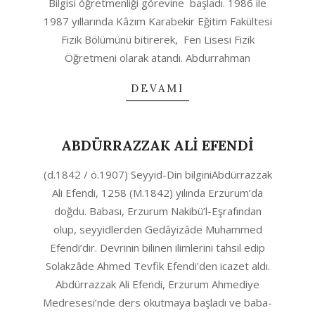
Bilgisi öğretmenliği görevine başladı. 1986 ile
1987 yıllarında Kâzım Karabekir Eğitim Fakültesi
Fizik Bölümünü bitirerek, Fen Lisesi Fizik
Öğretmeni olarak atandı. Abdurrahman
DEVAMI
ABDÜRRAZZAK ALİ EFENDİ
2020-
(d.1842 / ö.1907) Seyyid-Din bilginiAbdürrazzak
10-
Ali Efendi, 1258 (M.1842) yılında Erzurum’da
11
doğdu. Babası, Erzurum Nakibü’l-Eşrafından
olup, seyyidlerden Gedâyizâde Muhammed
Efendi’dir. Devrinin bilinen ilimlerini tahsil edip
Solakzâde Ahmed Tevfik Efen­di’den icazet aldı.
Abdürrazzak Ali Efendi, Erzurum Ahmediye
Medresesi’nde ders okutmaya başla­dı ve baba­