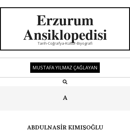
Skip
to
Erzurum
content
Ansiklopedisi
Tarih-Coğrafya-Kültür-Biyografi
MUSTAFA YILMAZ ÇAĞLAYAN
Search
Primary
Navigation
Menu
A
ABDULNASİR KIMIŞOĞLU