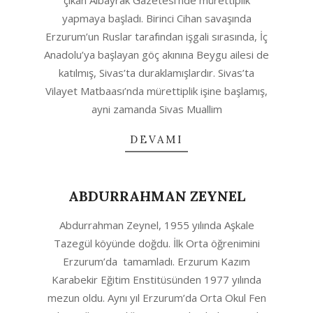
çıkan Albayrak Gazetesi’nde mürettiplik
yapmaya başladı. Birinci Cihan savaşında
Erzurum’un Ruslar tarafından işgali sırasında, İç
Anadolu’ya başlayan göç akınına Beygu ailesi de
katılmış, Sivas’ta duraklamışlardır. Sivas’ta
Vilayet Matbaası’nda mürettiplik işine başlamış,
ayni zamanda Sivas Muallim
DEVAMI
ABDURRAHMAN ZEYNEL
2020-
Abdurrahman Zeynel, 1955 yılında Aşkale
10-
Tazegül köyünde doğdu. İlk Orta öğrenimini
05
Erzurum’da tamamladı. Erzurum Kazım
Karabekir Eğitim Enstitüsünden 1977 yılında
mezun oldu. Aynı yıl Erzurum’da Orta Okul Fen