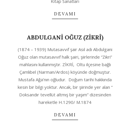
Kitap Sanatları
DEVAMI
ABDULGANİ OĞUZ (ZİKRÎ)
2020-
(1874 – 1939) Mutasavvıf şair Asıl adı Abdulgani
10-
Oğuz olan mutasavvıf halk şairi, şiirlerinde “Zikri”
06
mahlasını kullanmıştır. ZİKRİ, Oltu ilçesine bağlı
Çamlıbel (Narman/Ardos) köyünde doğmuştur.
Mustafa Ağa’nın oğludur. Doğum tarihi hakkında
kesin bir bilgi yoktur. Ancak, bir şiirinde yer alan “
Doksandır tevellüt altmış bir yaşım” dizesinden
hareketle H.1290/ M.1874
DEVAMI