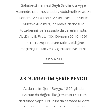
06
Şahabettin, annesi Şeyh Said’in kızı Ayşe
Hanımdır. Lise mezunudur. Abdülmelik Fırat, XI.
Dönem (27.10.1957-27.05.1960) Erzurum
Milletvekili olmuş, 27 Mayıs darbesi ile
tutuklanmış ve Yassıada’da yargılanmıştır.
Abdülmelik Fırat, XIX. Dönem (20.10.1991
-24.12.1995) Erzurum Milletvekilliğine
seçilmiştir. Hak ve Özgürlükler Partisi’ni
DEVAMI
ABDURRAHİM ŞERİF BEYGU
2020-
Abdurrahim Şerif Beygu, 1895 yılında
10-
Erzurum’da doğdu. İlköğrenimini Erzurum
06
İdadisinde yaptı. Erzurum’da haftada iki defa