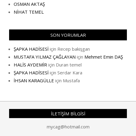
OSMAN AKTAŞ
NİHAT TEMEL
SON YORUMLAR
ŞAPKA HADİSESİ
için
Recep bakişgan
MUSTAFA YILMAZ ÇAĞLAYAN
için
Mehmet Emin DAŞ
HALİS AYDEMİR
için
Duran temel
ŞAPKA HADİSESİ
için
Serdar Kara
İHSAN KARAGÜLLE
için
Mustafa
İLETİŞİM BİLGİSİ
mycag@hotmail.com