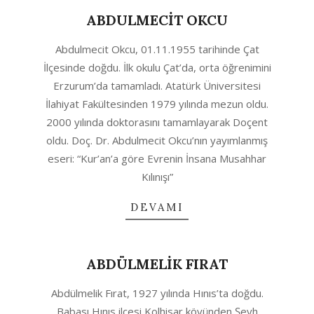
ABDULMECİT OKCU
2020-
Abdulmecit Okcu, 01.11.1955 tarihinde Çat
10-
İlçesinde doğdu. İlk okulu Çat’da, orta öğrenimini
06
Erzurum’da tamamladı. Atatürk Üniversitesi
İlahiyat Fakültesinden 1979 yılında mezun oldu.
2000 yılında doktorasını tamamlayarak Doçent
oldu. Doç. Dr. Abdulmecit Okcu’nın yayımlanmış
eseri: “Kur’an’a göre Evrenin İnsana Musahhar
Kılınışı”
DEVAMI
ABDÜLMELİK FIRAT
2020-
Abdülmelik Fırat, 1927 yılında Hınıs’ta doğdu.
10-
Babası Hınıs ilçesi Kolhisar köyünden Şeyh