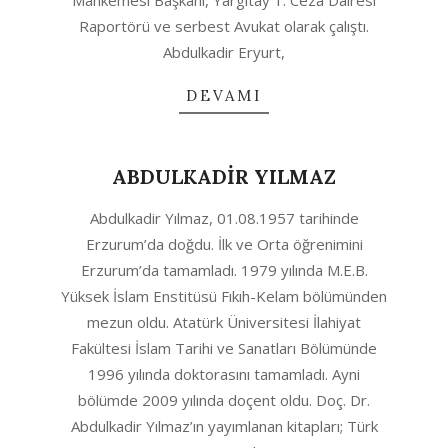
Mahkemesi Başkanı, Yargıtay 1. Ceza Dairesi
Raportörü ve serbest Avukat olarak çalıştı.
Abdulkadir Eryurt,
DEVAMI
ABDULKADİR YILMAZ
2020-
Abdulkadir Yılmaz, 01.08.1957 tarihinde
10-
Erzurum’da doğdu. İlk ve Orta öğrenimini
06
Erzurum’da tamamladı. 1979 yılında M.E.B.
Yüksek İslam Enstitüsü Fıkıh-Kelam bölümünden
mezun oldu. Atatürk Üniversitesi İlahiyat
Fakültesi İslam Tarihi ve Sanatları Bölümünde
1996 yılında doktorasını tamamladı. Ayni
bölümde 2009 yılında doçent oldu. Doç. Dr.
Abdulkadir Yılmaz’ın yayımlanan kitapları; Türk