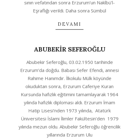
sının vefatından sonra Erzurum’un Nakîbü’l-
Eşraflığı verildi. Daha sonra Sümbül
DEVAMI
ABUBEKİR SEFEROĞLU
2020-
Abubekir Seferoğlu, 03.02.1950 tarihinde
10-
Erzurum’da doğdu. Babası Sefer Efendi, annesi
05
Rahime Hanımdır. İlkokulu Mülk köyünde
okuduktan sonra, Erzurum Caferiye Kuran
Kursunda hafızlık eğitimini tamamlayarak 1964
yılında hafızlık diploması aldı. Erzurum İmam
Hatip Lisesi’nden 1973 yılında, Atatürk
Üniversitesi İslami İlimler Fakültesin’den 1979
yılında mezun oldu. Abubekir Seferoğlu öğrencilik
yıllarında Erzurum Ulu