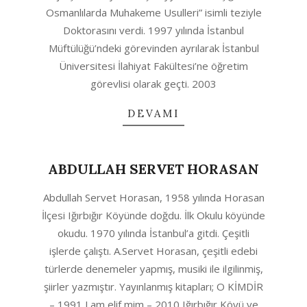
Osmanlılarda Muhakeme Usulleri” isimli teziyle
Doktorasını verdi. 1997 yılında İstanbul
Müftülüğü’ndeki görevinden ayrılarak İstanbul
Üniversitesi İlahiyat Fakültesi’ne öğretim
görevlisi olarak geçti. 2003
DEVAMI
ABDULLAH SERVET HORASAN
2020-
Abdullah Servet Horasan, 1958 yılında Horasan
10-
İlçesi Iğırbığır Köyünde doğdu. İlk Okulu köyünde
06
okudu. 1970 yılında İstanbul’a gitdi. Çeşitli
işlerde çalıştı. A.Servet Horasan, çeşitli edebi
türlerde denemeler yapmış, musiki ile ilgilinmiş,
şiirler yazmıştır. Yayınlanmış kitapları; O KİMDİR
– 1991 Lam elif mim – 2010 Iğırbığır Köyü ve