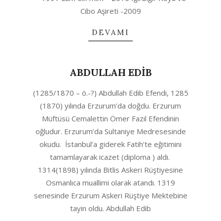
Cibo Aşireti -2009
DEVAMI
ABDULLAH EDİB
2020-
(1285/1870 – ö.-?) Abdullah Edib Efendi, 1285
10-
(1870) yılında Erzurum’da doğdu. Erzurum
06
Müftüsü Cemalettin Ömer Fazıl Efendinin
oğludur. Erzurum’da Sultaniye Medresesinde
okudu. İstanbul’a giderek Fatih’te eğitimini
tamamlayarak icazet (diploma ) aldı.
1314(1898) yılında Bitlis Askeri Rüştiyesine
Osmanlıca muallimi olarak atandı. 1319
senesinde Erzurum Askeri Rüştiye Mektebine
tayin oldu. Abdullah Edib