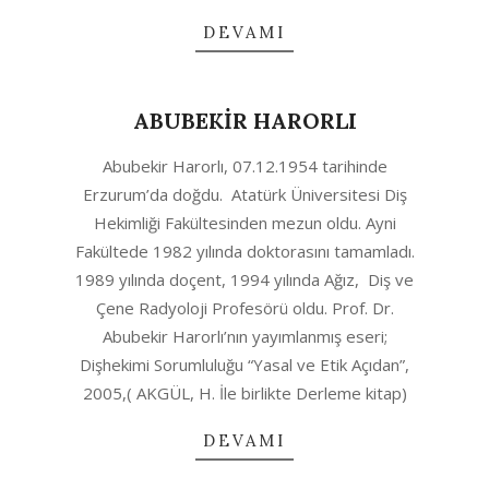
DEVAMI
ABUBEKİR HARORLI
2020-
Abubekir Harorlı, 07.12.1954 tarihinde
10-
Erzurum’da doğdu. Atatürk Üniversitesi Diş
05
Hekimliği Fakültesinden mezun oldu. Ayni
Fakültede 1982 yılında doktorasını tamamladı.
1989 yılında doçent, 1994 yılında Ağız, Diş ve
Çene Radyoloji Profesörü oldu. Prof. Dr.
Abubekir Harorlı’nın yayımlanmış eseri;
Dişhekimi Sorumluluğu “Yasal ve Etik Açıdan”,
2005,( AKGÜL, H. İle birlikte Derleme kitap)
DEVAMI