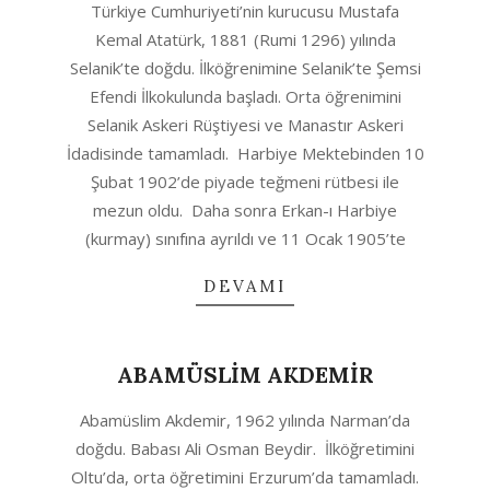
Türkiye Cumhuriyeti’nin kurucusu Mustafa
10-
Kemal Atatürk, 1881 (Rumi 1296) yılında
06
Selanik’te doğdu. İlköğrenimine Selanik’te Şemsi
Efendi İlkokulunda başladı. Orta öğrenimini
Selanik Askeri Rüştiyesi ve Manastır Askeri
İdadisinde tamamladı. Harbiye Mektebinden 10
Şubat 1902’de piyade teğmeni rütbesi ile
mezun oldu. Daha sonra Erkan-ı Harbiye
(kurmay) sınıfına ayrıldı ve 11 Ocak 1905’te
DEVAMI
ABAMÜSLİM AKDEMİR
2020-
Abamüslim Akdemir, 1962 yılında Narman’da
10-
doğdu. Babası Ali Osman Beydir. İlköğretimini
06
Oltu’da, orta öğretimini Erzurum’da tamamladı.