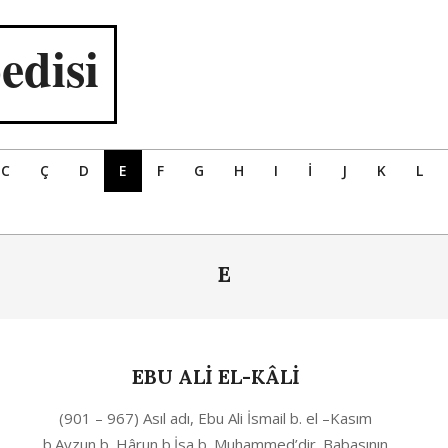
edisi
C
Ç
D
E
F
G
H
I
İ
J
K
L
E
EBU ALİ EL-KÂLİ
2020-
(901 – 967) Asıl adı, Ebu Ali İsmail b. el –Kasım
10-
b.Ayzun b. Hârun b.İsa b. Muhammed’dir. Babasının