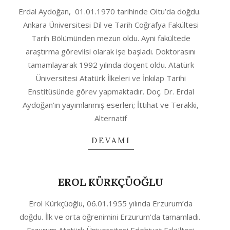
2020-
Erdal Aydoğan, 01.01.1970 tarihinde Oltu’da doğdu.
10-
Ankara Üniversitesi Dil ve Tarih Coğrafya Fakültesi
04
Tarih Bölümünden mezun oldu. Ayni fakültede
araştırma görevlisi olarak işe başladı. Doktorasını
tamamlayarak 1992 yılında doçent oldu. Atatürk
Üniversitesi Atatürk İlkeleri ve İnkılap Tarihi
Enstitüsünde görev yapmaktadır. Doç. Dr. Erdal
Aydoğan’ın yayımlanmış eserleri; İttihat ve Terakki,
Alternatif
DEVAMI
EROL KÜRKÇÜOĞLU
2020-
Erol Kürkçüoğlu, 06.01.1955 yılında Erzurum’da
10-
doğdu. İlk ve orta öğrenimini Erzurum’da tamamladı.
04