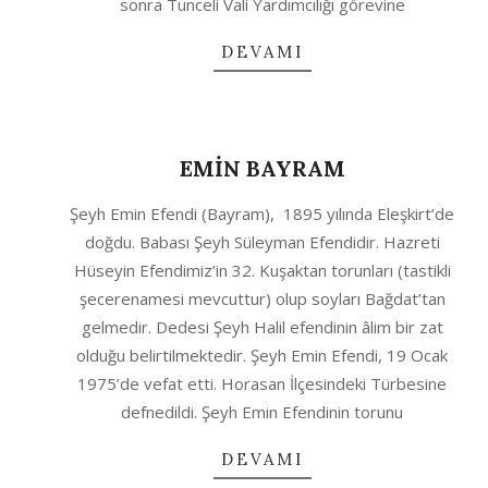
sonra Tunceli Vali Yardımcılığı görevine
DEVAMI
EMİN BAYRAM
2020-
Şeyh Emin Efendi (Bayram), 1895 yılında Eleşkirt’de
10-
doğdu. Babası Şeyh Süleyman Efendidir. Hazreti
11
Hüseyin Efendimiz’in 32. Kuşaktan torunları (tastikli
şecerenamesi mevcuttur) olup soyları Bağdat’tan
gelmedir. Dedesi Şeyh Halil efendinin âlim bir zat
olduğu belirtilmektedir. Şeyh Emin Efendi, 19 Ocak
1975’de vefat etti. Horasan İlçesindeki Türbesine
defnedildi. Şeyh Emin Efendinin torunu
DEVAMI