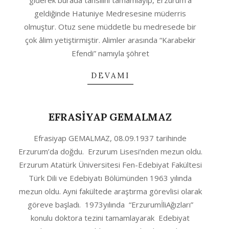
giderek burada tahsilini tamamlayıp, Erzurum’a
geldiğinde Hatuniye Medresesine müderris
olmuştur. Otuz sene müddetle bu medresede bir
çok âlim yetiştirmiştir. Alimler arasında “Karabekir
Efendi” namıyla şöhret
DEVAMI
EFRASİYAP GEMALMAZ
2020-
Efrasiyap GEMALMAZ, 08.09.1937 tarihinde
10-
Erzurum’da doğdu. Erzurum Lisesi’nden mezun oldu.
04
Erzurum Atatürk Üniversitesi Fen-Edebiyat Fakültesi
Türk Dili ve Edebiyatı Bölümünden 1963 yılında
mezun oldu. Ayni fakültede araştırma görevlisi olarak
göreve başladı. 1973yılında “ErzurumİliAğızları”
konulu doktora tezini tamamlayarak Edebiyat