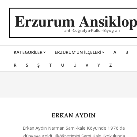
Skip
to
Erzurum Ansiklop
content
Tarih-Coğrafya-Kültür-Biyografi
KATEGORILER
ERZURUM’UN İLÇELERİ
A
B
Primary
R
S
Ş
T
U
Ü
V
Y
Z
Navigation
Menu
ERKAN AYDIN
2024-
Erkan Aydın Narman Sami-kale Köyü’nde 1976’da
05-
dünyaya geldi. ilköğretimini Sami Kale ilkokulunda