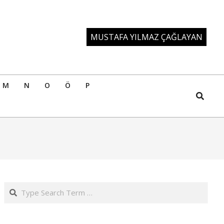
MUSTAFA YILMAZ ÇAĞLAYAN
M
N
O
Ö
P
Search
Search