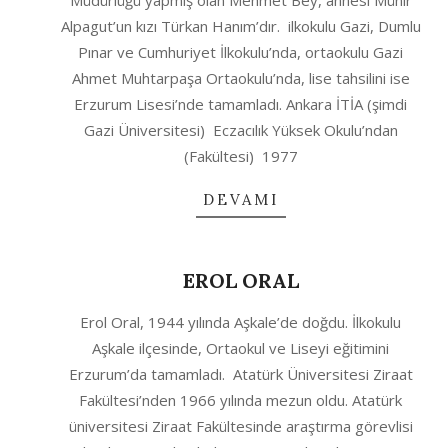
Müdürlüğü yapmış olan Mehmet Bey, annesi Münir
Alpagut’un kızı Türkan Hanım’dır. ilkokulu Gazi, Dumlu
Pınar ve Cumhuriyet İlkokulu’nda, ortaokulu Gazi
Ahmet Muhtarpaşa Ortaokulu’nda, lise tahsilini ise
Erzurum Lisesi’nde tamamladı. Ankara İTİA (şimdi
Gazi Üniversitesi) Eczacılık Yüksek Okulu’ndan
(Fakültesi) 1977
DEVAMI
EROL ORAL
2020-
Erol Oral, 1944 yılında Aşkale’de doğdu. İlkokulu
10-
Aşkale ilçesinde, Ortaokul ve Liseyi eğitimini
04
Erzurum’da tamamladı. Atatürk Üniversitesi Ziraat
Fakültesi’nden 1966 yılında mezun oldu. Atatürk
üniversitesi Ziraat Fakültesinde araştırma görevlisi