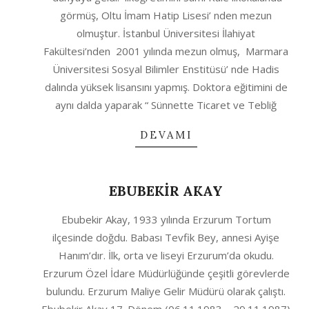
25
görmüş, Oltu İmam Hatip Lisesi’ nden mezun
olmuştur. İstanbul Üniversitesi İlahiyat
Fakültesi’nden 2001 yılında mezun olmuş, Marmara
Üniversitesi Sosyal Bilimler Enstitüsü’ nde Hadis
dalında yüksek lisansını yapmış. Doktora eğitimini de
aynı dalda yaparak “ Sünnette Ticaret ve Tebliğ
DEVAMI
EBUBEKİR AKAY
2020-
Ebubekir Akay, 1933 yılında Erzurum Tortum
10-
ilçesinde doğdu. Babası Tevfik Bey, annesi Ayişe
04
Hanım’dır. İlk, orta ve liseyi Erzurum’da okudu.
Erzurum Özel İdare Müdürlüğünde çeşitli görevlerde
bulundu. Erzurum Maliye Gelir Müdürü olarak çalıştı.