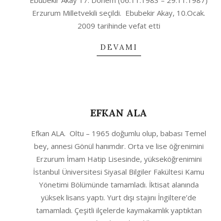
Ebubekir Akay 17. Dönem (06.11.1983 – 29.11.1987)
Erzurum Milletvekili seçildi. Ebubekir Akay, 10.Ocak.
2009 tarihinde vefat etti
DEVAMI
EFKAN ALA
2020-
Efkan ALA. Oltu – 1965 doğumlu olup, babası Temel
10-
bey, annesi Gönül hanımdır. Orta ve lise öğrenimini
11
Erzurum İmam Hatip Lisesinde, yükseköğrenimini
İstanbul Üniversitesi Siyasal Bilgiler Fakültesi Kamu
Yönetimi Bölümünde tamamladı. İktisat alanında
yüksek lisans yaptı. Yurt dışı stajını İngiltere’de
tamamladı. Çeşitli ilçelerde kaymakamlık yaptıktan