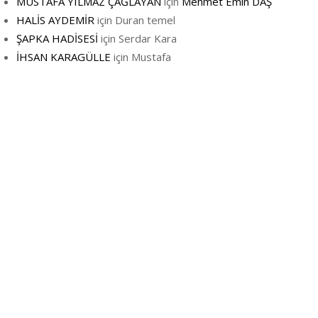
MUSTAFA YILMAZ ÇAĞLAYAN
için
Mehmet Emin DAŞ
HALİS AYDEMİR
için
Duran temel
ŞAPKA HADİSESİ
için
Serdar Kara
İHSAN KARAGÜLLE
için
Mustafa