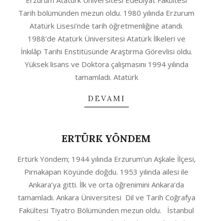
Erzurum Atatürk Üniversitesi Edebiyat Fakültesi
Tarih bölümünden mezun oldu. 1980 yılında Erzurum
Atatürk Lisesi’nde tarih öğretmenliğine atandı.
1988’de Atatürk Üniversitesi Atatürk İlkeleri ve
İnkılâp Tarihi Enstitüsünde Araştırma Görevlisi oldu.
Yüksek lisans ve Doktora çalışmasını 1994 yılında
tamamladı. Atatürk
DEVAMI
ERTÜRK YÖNDEM
2020-
Ertürk Yöndem; 1944 yılında Erzurum’un Aşkale İlçesi,
10-
Pırnakapan Köyünde doğdu. 1953 yılında ailesi ile
04
Ankara’ya gitti. İlk ve orta öğrenimini Ankara’da
tamamladı. Ankara Üniversitesi Dil ve Tarih Coğrafya
Fakültesi Tiyatro Bölümünden mezun oldu. İstanbul