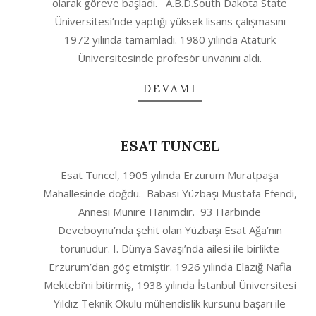
olarak göreve başladı. A.B.D.South Dakota State
Üniversitesi’nde yaptığı yüksek lisans çalışmasını
1972 yılında tamamladı. 1980 yılında Atatürk
Üniversitesinde profesör unvanını aldı.
DEVAMI
ESAT TUNCEL
2020-
Esat Tuncel, 1905 yılında Erzurum Muratpaşa
10-
Mahallesinde doğdu. Babası Yüzbaşı Mustafa Efendi,
04
Annesi Münire Hanımdır. 93 Harbinde
Deveboynu’nda şehit olan Yüzbaşı Esat Ağa’nın
torunudur. I. Dünya Savaşı’nda ailesi ile birlikte
Erzurum’dan göç etmiştir. 1926 yılında Elazığ Nafia
Mektebi’ni bitirmiş, 1938 yılında İstanbul Üniversitesi
Yıldız Teknik Okulu mühendislik kursunu başarı ile