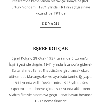
Yeşilçam’da kameraman olarak çalışmaya başladı.
Ertürk Yöndem, 1971 yılında TRT’nin açtığı sınavı
kazandı ve TRT de
DEVAMI
EŞREF KOLÇAK
2020-
Eşref Kolçak, 28 Ocak 1927 tarihinde Erzurum’un
10-
İspir ilçesinde doğdu. 1941 yılında İstanbul’a giderek
04
Sultanahmet Sanat Enstitüsü’ne girdi ancak okulu
bitiremedi. Marangozluk ve ayakkabı tamirciliği yaptı.
1944 yılında Atilla Revüsü’nde, 1945 yılında Ses
Opereti’nde sahneye çıktı. 1947 yılında affet Beni
Allahım filmiyle sinemaya geçti. Sanat hayatı boyunca
180 sinema filminde