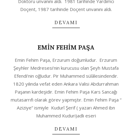
Doktoru unvanını aldı. 1981 tarihinde Yardımcı
Doçent, 1987 tarihinde Doçent unvanını aldı.
DEVAMI
EMİN FEHİM PAŞA
2020-
Emin Fehim Paşa, Erzurum doğumludur. Erzurum
10-
Şeyhler Medresesi’nin kurucusu olan Şeyh Mustafa
04
Efendi’nin oğludur. Pir Muhammed sülâlesindendir.
1820 yılında vefat eden Ankara Valisi Abdurrahman
Paşanın kardeşidir. Emin Fehim Paşa Kars Sancağı
mutasarrıfı olarak görev yapmıştır. Emin Fehim Paşa “
Aziziye” ismiyle Kudurî Şerif ( yazarı Ahmed ibn
Muhammed Kuduri)adlı eseri
DEVAMI