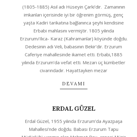
2020-
(1805-1885) Asıl adı Hüseyin Çarki’dir. Zamanının
10-
imkanları içerisinde iyi bir öğrenim görmüş, genç
04
yaşta Kadiri tarikatına bağlanınca şeyhi kendisine
Erbabi mahlasını vermiştir. 1805 yılında
Erzurum/Ilıca- Karaz (Kahramanlar) köyünde doğdu.
Dedesinin adı Veli, babasının Bekir’dir. Erzurum
Caferiye mahallesinde ikamet etti. Erbabi,1885
yılında Erzurum’da vefat etti. Mezarı üç kümbetler
civarındadır. Hayattayken mezar
DEVAMI
ERDAL GÜZEL
2020-
Erdal Güzel, 1955 yılında Erzurum’da Ayazpaşa
10-
Mahallesi’nde doğdu. Babası Erzurum Tapu
04