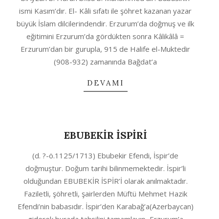
04
ismi Kasım’dır. El- Kâli sıfatı ile şöhret kazanan yazar
büyük İslam dilcilerindendir. Erzurum’da doğmuş ve ilk
eğitimini Erzurum’da gördükten sonra Kâlikâlâ =
Erzurum’dan bir gurupla, 915 de Halife el-Muktedir
(908-932) zamanında Bağdat’a
DEVAMI
EBUBEKİR İSPİRİ
2020-
(d. ?-ö.1125/1713) Ebubekir Efendi, İspir’de
10-
doğmuştur. Doğum tarihi bilinmemektedir. İspir’li
04
olduğundan EBUBEKİR İSPİR’İ olarak anılmaktadır.
Faziletli, şöhretli, şairlerden Müftü Mehmet Hazik
Efendi’nin babasıdır. İspir’den Karabağ’a(Azerbaycan)