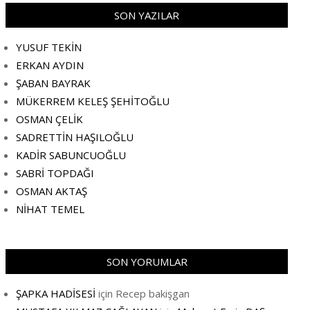
SON YAZILAR
YUSUF TEKİN
ERKAN AYDIN
ŞABAN BAYRAK
MÜKERREM KELEŞ ŞEHİTOĞLU
OSMAN ÇELİK
SADRETTİN HAŞILOĞLU
KADİR SABUNCUOĞLU
SABRİ TOPDAĞI
OSMAN AKTAŞ
NİHAT TEMEL
SON YORUMLAR
ŞAPKA HADİSESİ
için
Recep bakişgan