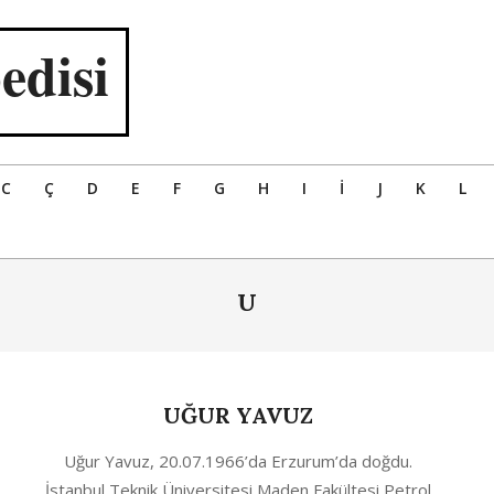
edisi
C
Ç
D
E
F
G
H
I
İ
J
K
L
U
UĞUR YAVUZ
2020-
Uğur Yavuz, 20.07.1966’da Erzurum’da doğdu.
05-
İstanbul Teknik Üniversitesi Maden Fakültesi Petrol