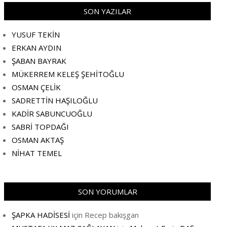
SON YAZILAR
YUSUF TEKİN
ERKAN AYDIN
ŞABAN BAYRAK
MÜKERREM KELEŞ ŞEHİTOĞLU
OSMAN ÇELİK
SADRETTİN HAŞILOĞLU
KADİR SABUNCUOĞLU
SABRİ TOPDAĞI
OSMAN AKTAŞ
NİHAT TEMEL
SON YORUMLAR
ŞAPKA HADİSESİ
için
Recep bakişgan