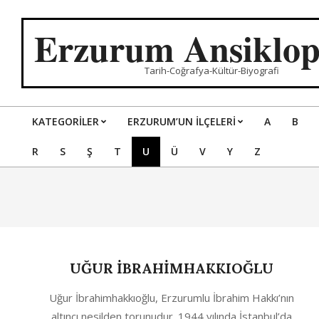
Skip
to
Erzurum Ansiklop
content
Tarih-Coğrafya-Kültür-Biyografi
KATEGORILER
ERZURUM’UN İLÇELERİ
A
B
Primary
R
S
Ş
T
U
Ü
V
Y
Z
Navigation
Menu
UĞUR İBRAHİMHAKKIOĞLU
2020-
Uğur İbrahimhakkıoğlu, Erzurumlu İbrahim Hakkı’nın
05-
altıncı nesilden torunudur. 1944 yılında İstanbul’da