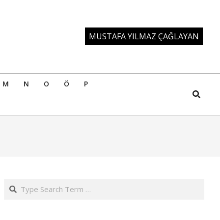
MUSTAFA YILMAZ ÇAĞLAYAN
M
N
O
Ö
P
Search
Search