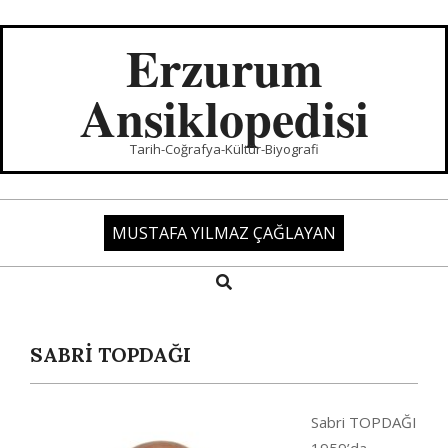
Skip
to
Erzurum
content
Ansiklopedisi
Tarih-Coğrafya-Kültür-Biyografi
MUSTAFA YILMAZ ÇAĞLAYAN
Search
Primary
Navigation
Menu
SABRİ TOPDAĞI
Sabri TOPDAĞI