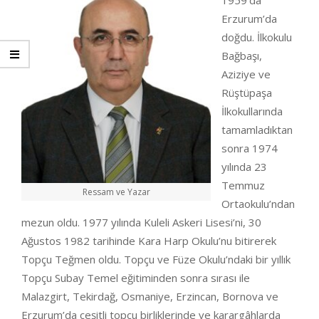
1959’da
Erzurum’da
doğdu. İlkokulu
Bağbaşı,
Aziziye ve
Rüştüpaşa
İlkokullarında
tamamladıktan
sonra 1974
yılında 23
Temmuz
Ressam ve Yazar
Ortaokulu’ndan
mezun oldu. 1977 yılında Kuleli Askeri Lisesi’ni, 30
Ağustos 1982 tarihinde Kara Harp Okulu’nu bitirerek
Topçu Teğmen oldu. Topçu ve Füze Okulu’ndaki bir yıllık
Topçu Subay Temel eğitiminden sonra sırası ile
Malazgirt, Tekirdağ, Osmaniye, Erzincan, Bornova ve
Erzurum’da çeşitli topçu birliklerinde ve karargâhlarda