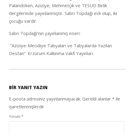
Palandöken, Aziziye, Mehmetçik ve TESUD Birlik
dergilerinde yayınlanmıştır. Sabri Topdağı evli olup, iki
çocuğu vardır.
Sabri Topdağı’nın yayınlanmış eseri:
“Aziziye-Mecidiye Tabyaları ve Tabyalarda Yazılan
Destan” Erzurum Kalkınma Vakfı Yayınları.
2022-
11-
BIR YANIT YAZIN
05
E-posta adresiniz yayınlanmayacak.
Gerekli alanlar
*
ile
işaretlenmişlerdir
Yorum
*