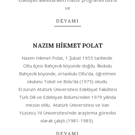
Edebiyatı alanında ikinci mastır programını bitirdi
ve
DEVAMI
NAZIM HİKMET POLAT
2020-
Nazım Hikmet Polat, 1 Şubat 1955 tarihinde
08-
Oltu ilçesi Bahçecik köyünde doğdu. İlkokulu
12
Bahçecik köyünde, ortaokulu Oltu’da, öğretmen
okulunu Tokat ve Bolu’da (1975) okudu.
Erzurum Atatürk Üniversitesi Edebiyat Fakültesi
Türk Dili ve Edebiyatı Bölümü’nden 1979 yılında
mezun oldu. Atatürk Üniversitesi ve Van
Yüzüncü Yıl Üniversitesi’nde araştırma görevlisi
olarak çalıştı (1981-1985).
DEVAMI