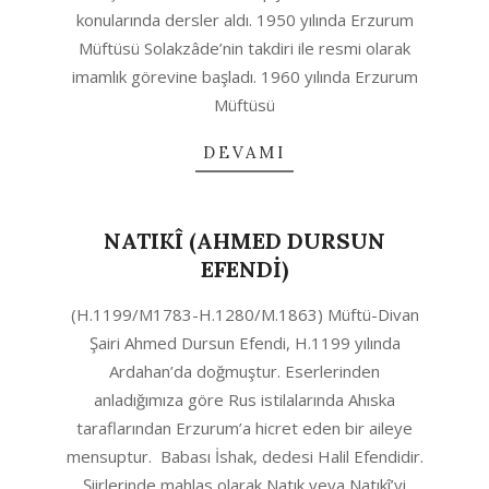
konularında dersler aldı. 1950 yılında Erzurum
Müftüsü Solakzâde’nin takdiri ile resmi olarak
imamlık görevine başladı. 1960 yılında Erzurum
Müftüsü
DEVAMI
NATIKÎ (AHMED DURSUN
EFENDİ)
2020-
(H.1199/M1783-H.1280/M.1863) Müftü-Divan
08-
Şairi Ahmed Dursun Efendi, H.1199 yılında
12
Ardahan’da doğmuştur. Eserlerinden
anladığımıza göre Rus istilalarında Ahıska
taraflarından Erzurum’a hicret eden bir aileye
mensuptur. Babası İshak, dedesi Halil Efendidir.
Şiirlerinde mahlas olarak Natık veya Natıkî’yi