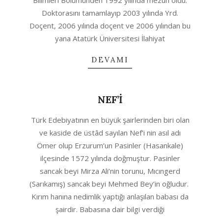
Bilimleri Bölümünden 1992 yılında mezun oldu.
Doktorasını tamamlayıp 2003 yılında Yrd.
Doçent, 2006 yılında doçent ve 2006 yılından bu
yana Atatürk Üniversitesi İlahiyat
DEVAMI
NEF’İ
2020-
Türk Edebiyatının en büyük şairlerinden biri olan
08-
ve kaside de üstâd sayılan Nef’i nin asıl adı
12
Ömer olup Erzurum’un Pasinler (Hasankale)
ilçesinde 1572 yılında doğmuştur. Pasinler
sancak beyi Mirza Ali’nin torunu, Mıcıngerd
(Sarıkamış) sancak beyi Mehmed Bey’in oğludur.
Kırım hanına nedimlik yaptığı anlaşılan babası da
şairdir. Babasına dair bilgi verdiği