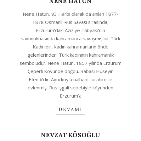
NENE HATUN
2020-
Nene Hatun, 93 Harbi olarak da anılan 1877-
08-
1878 Osmanlı-Rus Savaşı sırasında,
12
Erzurum’daki Aziziye Tabyası’nın
savunulmasında kahramanca savaşmış bir Türk
Kadınıdır. Kadın kahramanların önde
gelenlerinden. Türk kadınının kahramanlık
sembolüdür. Nene Hatun, 1857 yılında Erzurum
Çeperli Köyünde doğdu. Babası Hüseyin
Efendi’dir. Ayni köylü nalbant İbrahim ile
evlenmiş, Rus işgali sebebiyle köyünden
Erzurum’a
DEVAMI
NEVZAT KÖSOĞLU