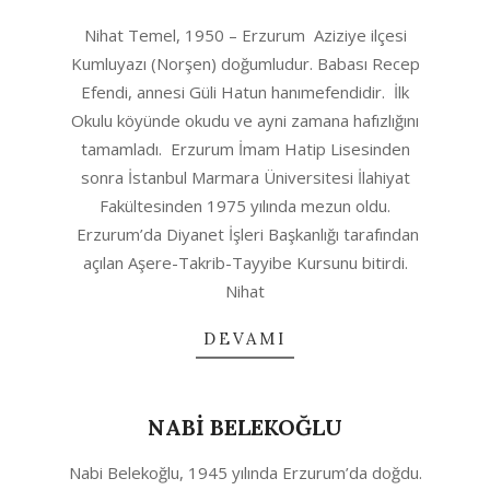
2022-
Nihat Temel, 1950 – Erzurum Aziziye ilçesi
03-
Kumluyazı (Norşen) doğumludur. Babası Recep
14
Efendi, annesi Güli Hatun hanımefendidir. İlk
Okulu köyünde okudu ve ayni zamana hafızlığını
tamamladı. Erzurum İmam Hatip Lisesinden
sonra İstanbul Marmara Üniversitesi İlahiyat
Fakültesinden 1975 yılında mezun oldu.
Erzurum’da Diyanet İşleri Başkanlığı tarafından
açılan Aşere-Takrib-Tayyibe Kursunu bitirdi.
Nihat
DEVAMI
NABİ BELEKOĞLU
2020-
Nabi Belekoğlu, 1945 yılında Erzurum’da doğdu.
08-