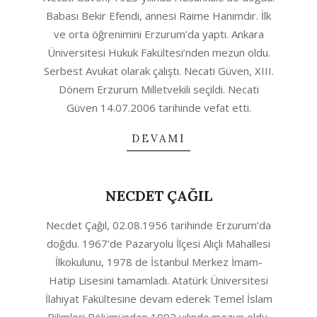
08-
Babası Bekir Efendi, annesi Raime Hanımdır. İlk
12
ve orta öğrenimini Erzurum’da yaptı. Ankara
Üniversitesi Hukuk Fakültesi’nden mezun oldu.
Serbest Avukat olarak çalıştı. Necati Güven, XIII.
Dönem Erzurum Milletvekili seçildi. Necati
Güven 14.07.2006 tarihinde vefat etti.
DEVAMI
NECDET ÇAĞIL
2020-
Necdet Çağıl, 02.08.1956 tarihinde Erzurum’da
08-
doğdu. 1967’de Pazaryolu İlçesi Alıçlı Mahallesi
12
İlkokulunu, 1978 de İstanbul Merkez İmam-
Hatip Lisesini tamamladı. Atatürk Üniversitesi
İlahiyat Fakültesine devam ederek Temel İslam