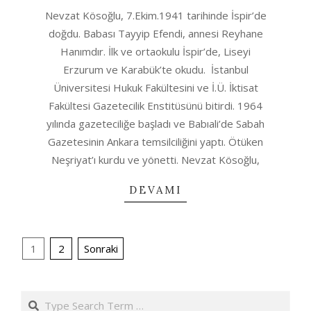
2020-
Nevzat Kösoğlu, 7.Ekim.1941 tarihinde İspir’de
08-
doğdu. Babası Tayyip Efendi, annesi Reyhane
12
Hanımdır. İlk ve ortaokulu İspir’de, Liseyi
Erzurum ve Karabük’te okudu. İstanbul
Üniversitesi Hukuk Fakültesini ve İ.Ü. İktisat
Fakültesi Gazetecilik Enstitüsünü bitirdi. 1964
yılında gazeteciliğe başladı ve Babıali’de Sabah
Gazetesinin Ankara temsilciliğini yaptı. Ötüken
Neşriyat’ı kurdu ve yönetti. Nevzat Kösoğlu,
DEVAMI
YAZI
1
2
Sonraki
SAYFALANDIRMASI
Search