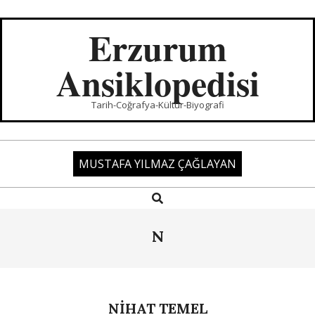
Skip
to
Erzurum
content
Ansiklopedisi
Tarih-Coğrafya-Kültür-Biyografi
MUSTAFA YILMAZ ÇAĞLAYAN
Search
Primary
Navigation
Menu
N
NİHAT TEMEL