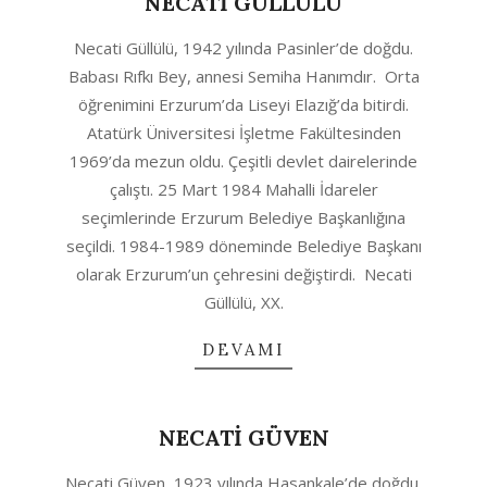
NECATİ GÜLLÜLÜ
2020-
Necati Güllülü, 1942 yılında Pasinler’de doğdu.
08-
Babası Rıfkı Bey, annesi Semiha Hanımdır. Orta
12
öğrenimini Erzurum’da Liseyi Elazığ’da bitirdi.
Atatürk Üniversitesi İşletme Fakültesinden
1969’da mezun oldu. Çeşitli devlet dairelerinde
çalıştı. 25 Mart 1984 Mahalli İdareler
seçimlerinde Erzurum Belediye Başkanlığına
seçildi. 1984-1989 döneminde Belediye Başkanı
olarak Erzurum’un çehresini değiştirdi. Necati
Güllülü, XX.
DEVAMI
NECATİ GÜVEN
2020-
Necati Güven, 1923 yılında Hasankale’de doğdu.