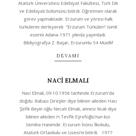
Atatürk Üniversitesi Edebiyat Fakültesi, Türk Dili
12
ve Edebiyatı bölümünü bitirdi. Öğretmen olarak
görev yapmaktadır. Erzurum ve yöresi halk
türkülerini derleyerek “Erzurum Türküleri” isimli
eserini Adana-1971 yılında yayımladı.
Bibliyografya Z. Başar, Erzurumlu 54 Müellif
DEVAMI
NACİ ELMALI
2020-
Naci Elmalı, 09.10.1956 tarihinde Erzurum’da
08-
doğdu. Babası Dıreşler diye bilinen aileden Hacı
12
Şefik Beyin oğlu Necati Elmalı, annesi Ilıcalı diye
bilinen aileden H.Tevfik Eşrefoğlu’nun kızı
Semiha Hanımdır. Erzurum İnönü İlkokulu,
Atatürk Ortaokulu ve Lisesi’ni bitirdi. 1977