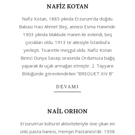
NAFİZ KOTAN
2020-
Nafiz Kotan, 1885 yılında Erzurum’da doğdu.
08-
Babası Hacı Ahmet Bey, annesi Esma Hanımdır.
12
1903 yılında Makbule Hanım ile evlendi, beş
çocukları oldu. 1913 te ailesiyle İstanbul’a
yerleşti. Ticaretle meşgul oldu. Nafiz Kotan
Birinci Dünya Savaşı sırasında Ordumuza bağış
yaparak iki uçak armağan etmiştir. 2. Tayyare
Bölüğünde görevlendirilen “BREGUET XIV B”
DEVAMI
NAİL ORHON
2020-
Erzurum’un kültürel aktiviteleriyle öne çıkan en
08-
ünlü pasta hanesi, Hemşin Pastanesi’dir. 1938
12