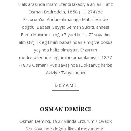
Halk arasında İmam Efendi lâkabıyla anılan Hafız
06-
Osman Bedreddin, 1858 (H.1274)’de
28
Erzurum’un Abdurrahmanağa Mahallesinde
doğdu. Babası Seyyid Selman Sukuti, annesi
Esma Hanımdır. (oğlu Ziyaettin “ UZ” soyadını
almıştır). İlk eğitimini babasından almış ve dokuz
yaşında hafız olmuştur. Erzurum
medreselerinde eğitimini tamamlamıştır. 1877
-1878 Osmanlı Rus savaşında (Doksanüç harbi)
Aziziye Tabyalarının
DEVAMI
OSMAN DEMİRCİ
2020-
Osman Demirci, 1927 yılında Erzurum / Ovacık
06-
Sırlı Köyü’nde doğdu. İlkokul mezunudur.