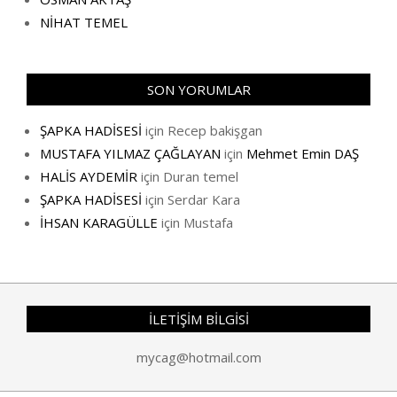
NİHAT TEMEL
SON YORUMLAR
ŞAPKA HADİSESİ
için
Recep bakişgan
MUSTAFA YILMAZ ÇAĞLAYAN
için
Mehmet Emin DAŞ
HALİS AYDEMİR
için
Duran temel
ŞAPKA HADİSESİ
için
Serdar Kara
İHSAN KARAGÜLLE
için
Mustafa
İLETİŞİM BİLGİSİ
mycag@hotmail.com