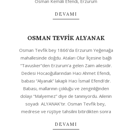
Osman Kemâli Efendi, Erzurum
DEVAMI
OSMAN TEVFİK ALYANAK
2020-
Osman Tevfik bey 1866’da Erzurum Yeğenağa
06-
mahallesinde doğdu. Ataları Olur İlçesine bağlı
28
“Tavusker”den Erzurum’a gelen Zaim ailesidir.
Dedesi Hocaoğullarından Hacı Ahmet Efendi,
babası “Alyanak” lakaplı Hacı İsmail Efendi’dir.
Babası, mallarının çokluğu ve zenginliğinden
dolayı “Malyemez” diye de tanınıyordu. Ailenin
soyadı ALYANAK’tır. Osman Tevfik bey,
medrese ve rüştiye tahsilini bitirdikten sonra
DEVAMI