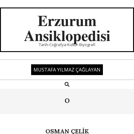
Skip
to
Erzurum
content
Ansiklopedisi
Tarih-Coğrafya-Kültür-Biyografi
MUSTAFA YILMAZ ÇAĞLAYAN
Search
Primary
Navigation
Menu
O
OSMAN ÇELİK