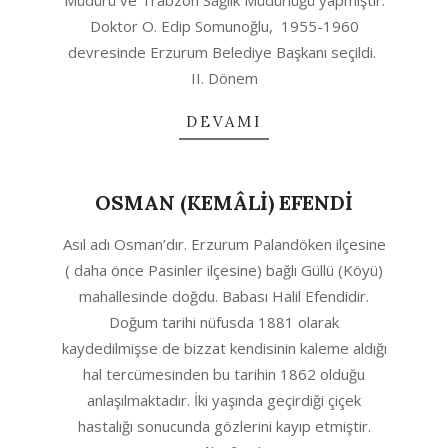
Müdürü ve Trabzon Sağlık Müdürlüğü yapmıştır.
Doktor O. Edip Somunoğlu, 1955-1960
devresinde Erzurum Belediye Başkanı seçildi.
II. Dönem
DEVAMI
OSMAN (KEMÂLİ) EFENDİ
2020-
Asıl adı Osman’dır. Erzurum Palandöken ilçesine
06-
( daha önce Pasinler ilçesine) bağlı Güllü (Köyü)
28
mahallesinde doğdu. Babası Halil Efendidir.
Doğum tarihi nüfusda 1881 olarak
kaydedilmişse de bizzat kendisinin kaleme aldığı
hal tercümesinden bu tarihin 1862 olduğu
anlaşılmaktadır. İki yaşında geçirdiği çiçek
hastalığı sonucunda gözlerini kayıp etmiştir.