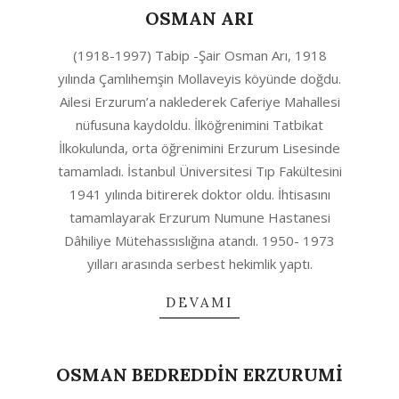
OSMAN ARI
2020-
(1918-1997) Tabip -Şair Osman Arı, 1918
06-
yılında Çamlıhemşin Mollaveyis köyünde doğdu.
28
Ailesi Erzurum’a naklederek Caferiye Mahallesi
nüfusuna kaydoldu. İlköğrenimini Tatbikat
İlkokulunda, orta öğrenimini Erzurum Lisesinde
tamamladı. İstanbul Üniversitesi Tıp Fakültesini
1941 yılında bitirerek doktor oldu. İhtisasını
tamamlayarak Erzurum Numune Hastanesi
Dâhiliye Mütehassıslığına atandı. 1950- 1973
yılları arasında serbest hekimlik yaptı.
DEVAMI
OSMAN BEDREDDİN ERZURUMİ
2020-