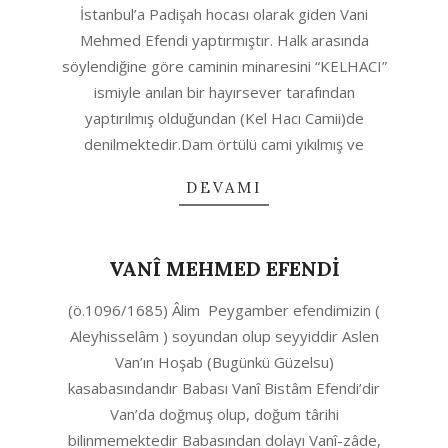
İstanbul’a Padişah hocası olarak giden Vani
Mehmed Efendi yaptırmıştır. Halk arasında
söylendiğine göre caminin minaresini “KELHACI”
ismiyle anılan bir hayırsever tarafından
yaptırılmış olduğundan (Kel Hacı Camii)de
denilmektedir.Dam örtülü cami yıkılmış ve
DEVAMI
VANÎ MEHMED EFENDİ
2020-
(ö.1096/1685) Âlim Peygamber efendimizin (
04-
Aleyhisselâm ) soyundan olup seyyiddir Aslen
30
Van’ın Hoşab (Bugünkü Güzelsu)
kasabasındandır Babası Vanî Bistâm Efendi’dir
Van’da doğmuş olup, doğum târihi
bilinmemektedir Babasından dolayı Vanî-zâde,