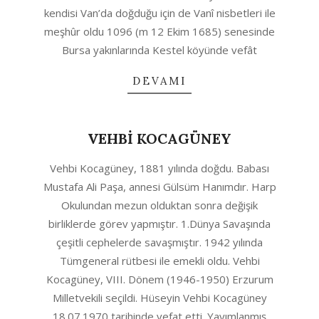
kendisi Van’da doğduğu için de Vanî nisbetleri ile
meşhûr oldu 1096 (m 12 Ekim 1685) senesinde
Bursa yakınlarında Kestel köyünde vefât
DEVAMI
VEHBİ KOCAGÜNEY
2020-
Vehbi Kocagüney, 1881 yılında doğdu. Babası
04-
Mustafa Ali Paşa, annesi Gülsüm Hanımdır. Harp
29
Okulundan mezun olduktan sonra değişik
birliklerde görev yapmıştır. 1.Dünya Savaşında
çeşitli cephelerde savaşmıştır. 1942 yılında
Tümgeneral rütbesi ile emekli oldu. Vehbi
Kocagüney, VIII. Dönem (1946-1950) Erzurum
Milletvekili seçildi. Hüseyin Vehbi Kocagüney
18.07.1970 tarihinde vefat etti. Yayımlanmış