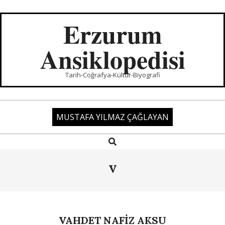
Skip
to
Erzurum
content
Ansiklopedisi
Tarih-Coğrafya-Kültür-Biyografi
MUSTAFA YILMAZ ÇAĞLAYAN
Search
Primary
Navigation
Menu
V
VAHDET NAFİZ AKSU