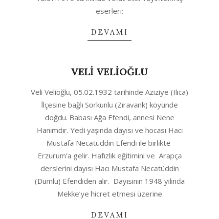
eserleri;
DEVAMI
VELİ VELİOĞLU
2020-
Veli Velioğlu, 05.02.1932 tarihinde Aziziye (Ilıca)
04-
İlçesine bağlı Sorkunlu (Ziravank) köyünde
30
doğdu. Babası Ağa Efendi, annesi Nene
Hanımdır. Yedi yaşında dayısı ve hocası Hacı
Mustafa Necatüddin Efendi ile birlikte
Erzurum’a gelir. Hafızlık eğitimini ve Arapça
derslerini dayısı Hacı Mustafa Necatüddin
(Dumlu) Efendiden alır. Dayısının 1948 yılında
Mekke’ye hicret etmesi üzerine
DEVAMI