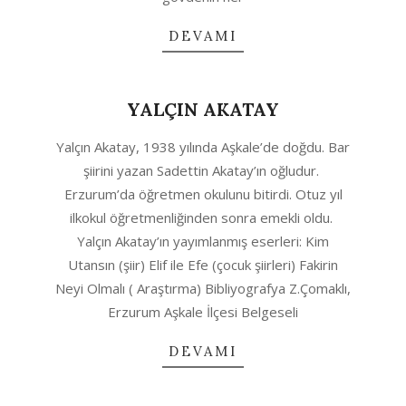
DEVAMI
YALÇIN AKATAY
2020-
Yalçın Akatay, 1938 yılında Aşkale’de doğdu. Bar
04-
şiirini yazan Sadettin Akatay’ın oğludur.
23
Erzurum’da öğretmen okulunu bitirdi. Otuz yıl
ilkokul öğretmenliğinden sonra emekli oldu.
Yalçın Akatay’ın yayımlanmış eserleri: Kim
Utansın (şiir) Elif ile Efe (çocuk şiirleri) Fakirin
Neyi Olmalı ( Araştırma) Bibliyografya Z.Çomaklı,
Erzurum Aşkale İlçesi Belgeseli
DEVAMI