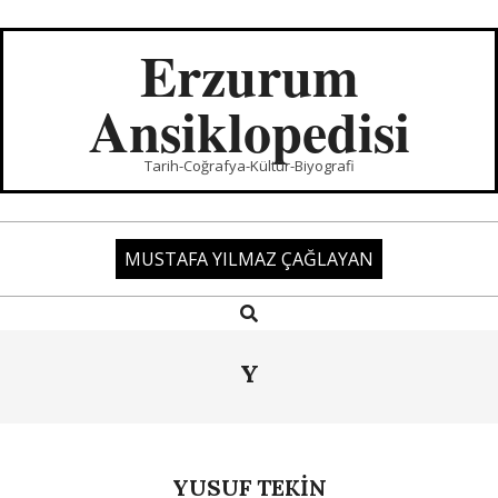
Skip
to
Erzurum
content
Ansiklopedisi
Tarih-Coğrafya-Kültür-Biyografi
MUSTAFA YILMAZ ÇAĞLAYAN
Search
Primary
Navigation
Menu
Y
YUSUF TEKİN