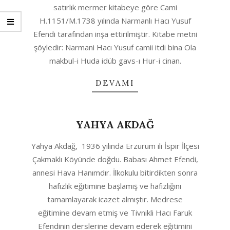
satırlık mermer kitabeye göre Cami
H.1151/M.1738 yılında Narmanlı Hacı Yusuf
Efendi tarafından inşa ettirilmiştir. Kitabe metni
şöyledir: Narmani Hacı Yusuf camii itdi bina Ola
makbul-i Huda idüb gavs-ı Hur-i cinan.
DEVAMI
YAHYA AKDAĞ
2020-
Yahya Akdağ, 1936 yılında Erzurum ili İspir İlçesi
04-
Çakmaklı Köyünde doğdu. Babası Ahmet Efendi,
23
annesi Hava Hanımdır. İlkokulu bitirdikten sonra
hafızlık eğitimine başlamış ve hafızlığını
tamamlayarak icazet almıştır. Medrese
eğitimine devam etmiş ve Tivnikli Hacı Faruk
Efendinin derslerine devam ederek eğitimini