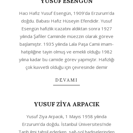
YUSUF ESENGÜN
2020-
Hacı Hafız Yusuf Esengün, 1909’da Erzurum’da
04-
doğdu. Babası Hafız Hüseyin Efendidir. Yusuf
23
Esengün hafızlık icazatını aldıktan sonra 1927
yılında Şafiler Camiinde müezzin olarak göreve
başlamıştır. 1935 yılında Lala Paşa Camii imam-
hatipliğine tayin olmuş ve emekli olduğu 1982
yılına kadar bu camide görev yapmıştır. Hafızlığı
çok kuvvetli olduğu için çevresinde demir
DEVAMI
YUSUF ZİYA ARPACIK
2020-
Yusuf Ziya Arpacık, 1 Mayıs 1958 yılında
04-
Erzurum’da doğdu. İstanbul Üniversitesi’nde
23
Tarih ilmi tahsil ederken, sağ-sol hadiselerinden