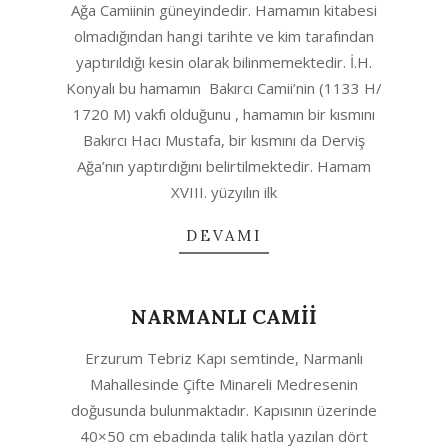
Ağa Camiinin güneyindedir. Hamamın kitabesi
04
olmadığından hangi tarihte ve kim tarafından
yaptırıldığı kesin olarak bilinmemektedir. İ.H.
Konyalı bu hamamın Bakırcı Camii’nin (1133 H/
1720 M) vakfı olduğunu , hamamın bir kısmını
Bakırcı Hacı Mustafa, bir kısmını da Derviş
Ağa’nın yaptırdığını belirtilmektedir. Hamam
XVIII. yüzyılın ilk
DEVAMI
NARMANLI CAMİİ
2021-
Erzurum Tebriz Kapı semtinde, Narmanlı
01-
Mahallesinde Çifte Minareli Medresenin
31
doğusunda bulunmaktadır. Kapısının üzerinde
40×50 cm ebadında talik hatla yazılan dört