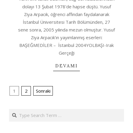
dolayı 13 Şubat 1978’de hapse düştü. Yusuf
Ziya Arpacık, öğrenci affından faydalanarak
İstanbul Üniversitesi Tarih Bölümünden, 27
sene sonra, 2005 yılında mezun olmuştur. Yusuf
Ziya Arpacık’ın yayımlanmış eserleri:
BAŞEĞMEDİLER – İstanbul 2004YOLBAŞI-Irak
Gerçeği
DEVAMI
YAZI
1
2
Sonraki
SAYFALANDIRMASI
Search