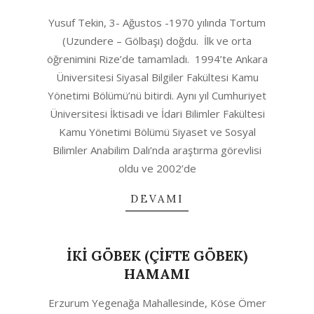
2025-
Yusuf Tekin, 3- Ağustos -1970 yılında Tortum
03-
(Uzundere – Gölbaşı) doğdu. İlk ve orta
12
öğrenimini Rize’de tamamladı. 1994’te Ankara
Üniversitesi Siyasal Bilgiler Fakültesi Kamu
Yönetimi Bölümü’nü bitirdi. Aynı yıl Cumhuriyet
Üniversitesi İktisadi ve İdari Bilimler Fakültesi
Kamu Yönetimi Bölümü Siyaset ve Sosyal
Bilimler Anabilim Dalı’nda araştırma görevlisi
oldu ve 2002’de
DEVAMI
İKİ GÖBEK (ÇİFTE GÖBEK)
HAMAMI
2021-
Erzurum Yegenağa Mahallesinde, Köse Ömer
02-