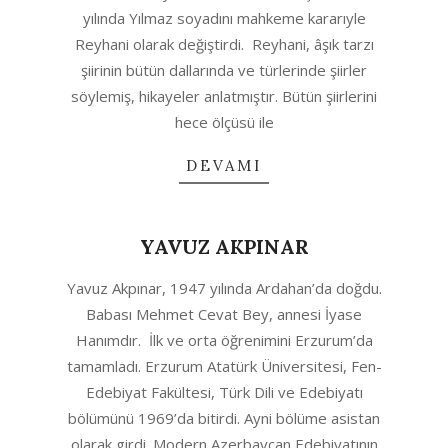
yılında Yılmaz soyadını mahkeme kararıyle
Reyhani olarak değiştirdi. Reyhani, âşık tarzı
şiirinin bütün dallarında ve türlerinde şiirler
söylemiş, hikayeler anlatmıştır. Bütün şiirlerini
hece ölçüsü ile
DEVAMI
YAVUZ AKPINAR
2020-
Yavuz Akpınar, 1947 yılında Ardahan’da doğdu.
04-
Babası Mehmet Cevat Bey, annesi İyase
23
Hanımdır. İlk ve orta öğrenimini Erzurum’da
tamamladı. Erzurum Atatürk Üniversitesi, Fen-
Edebiyat Fakültesi, Türk Dili ve Edebiyatı
bölümünü 1969’da bitirdi. Ayni bölüme asistan
olarak girdi. Modern Azerbaycan Edebiyatının