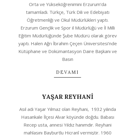
Orta ve Yükseköğrenimini Erzurum’da
23
tamamladı. Türkçe, Türk Dili ve Edebiyatı
Öğretmenliği ve Okul Müdürlükleri yaptı.
Erzurum Gençlik ve Spor il Müdürlüğü ve İl Milli
Eğitim Müdürlüğünde Şube Müdürü olarak görev
yaptı. Halen Ağrı İbrahim Çeçen Üniversitesi’nde
Kütüphane ve Dokümantasyon Daire Başkanı ve
Basın
DEVAMI
YAŞAR REYHANİ
2020-
Asıl adı Yaşar Yılmaz olan Reyhani, 1932 yılında
04-
Hasankale İlçesi Alvar köyünde doğdu. Babası
23
Recep usta, annesi Yıldız hanımdır. Reyhani
mahlasını Bayburtlu Hicranî vermiştir. 1960