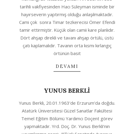
23
tarihli vakfiyesinden Hacı Süleyman isminde bir
hayırseverin yaptırmış olduğu anlaşılmaktadır.
Cami çok sonra Timar tezkerecisi Ömer Efendi
tamir ettirmiştir. Küçük olan camii kare planlıdır.
Dört ahşap direkli ve tavanı ahşap örtülü, üstü
çatı kaplamalıdır. Tavanın orta kısmı kırlangıç
örtünün basit
DEVAMI
YUNUS BERKLİ
2020-
Yunus Berkli, 20.01.1963’de Erzurum’da doğdu.
04-
Atatürk Üniversitesi Güzel Sanatlar Fakültesi
23
Temel Eğitim Bölümü Yardımcı Doçent görev
yapmaktadır. Yrd. Doç. Dr. Yunus Berkli’nin