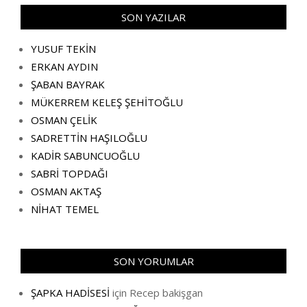
SON YAZILAR
YUSUF TEKİN
ERKAN AYDIN
ŞABAN BAYRAK
MÜKERREM KELEŞ ŞEHİTOĞLU
OSMAN ÇELİK
SADRETTİN HAŞILOĞLU
KADİR SABUNCUOĞLU
SABRİ TOPDAĞI
OSMAN AKTAŞ
NİHAT TEMEL
SON YORUMLAR
ŞAPKA HADİSESİ
için
Recep bakişgan