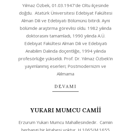
2020-
Yılmaz Özbek, 01.03.1947’de Oltu ilçesinde
04-
doğdu. Atatürk Üniversitesi Edebiyat Fakültesi
23
Alman Dili ve Edebiyatı Bölümünü bitirdi. Ayni
bölümde araştırma görevlisi oldu. 1982 yılında
doktorasını tamamladı, 1990 yılında A.Ü.
Edebiyat Fakültesi Alman Dili ve Edebiyatı
Anabilim Dalında doçentliğe, 1994 yılında
profesörlüğe yükseldi. Prof. Dr. Yılmaz Özbek’in
yayımlanmış eserleri; Postmodernizm ve
Alılmama
DEVAMI
YUKARI MUMCU CAMİİ
2020-
Erzurum Yukarı Mumcu Mahallesindedir. Camiin
04-
herhangi bir kitabesi yoktur. H.1065/M.1655