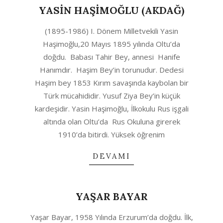
YASİN HAŞİMOĞLU (AKDAĞ)
2020-
(1895-1986) I. Dönem Milletvekili Yasin
04-
Haşimoğlu,20 Mayıs 1895 yılında Oltu’da
23
doğdu. Babası Tahir Bey, annesi Hanife
Hanımdır. Haşim Bey’in torunudur. Dedesi
Haşim bey 1853 Kırım savaşında kaybolan bir
Türk mücahididir. Yusuf Ziya Bey’in küçük
kardeşidir. Yasin Haşimoğlu, İlkokulu Rus işgali
altında olan Oltu’da Rus Okuluna girerek
1910’da bitirdi. Yüksek öğrenim
DEVAMI
YAŞAR BAYAR
2020-
Yaşar Bayar, 1958 Yılında Erzurum’da doğdu. İlk,
04-