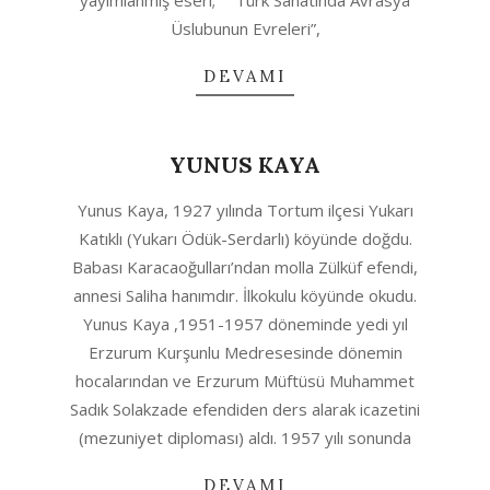
yayımlanmış eseri; ““Türk Sanatında Avrasya
Üslubunun Evreleri”,
DEVAMI
YUNUS KAYA
2020-
Yunus Kaya, 1927 yılında Tortum ilçesi Yukarı
04-
Katıklı (Yukarı Ödük-Serdarlı) köyünde doğdu.
23
Babası Karacaoğulları’ndan molla Zülküf efendi,
annesi Saliha hanımdır. İlkokulu köyünde okudu.
Yunus Kaya ,1951-1957 döneminde yedi yıl
Erzurum Kurşunlu Medresesinde dönemin
hocalarından ve Erzurum Müftüsü Muhammet
Sadık Solakzade efendiden ders alarak icazetini
(mezuniyet diploması) aldı. 1957 yılı sonunda
DEVAMI