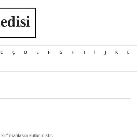
edisi
C
Ç
D
E
F
G
H
I
İ
J
K
L
kri” mahlasını kullanmıştır.