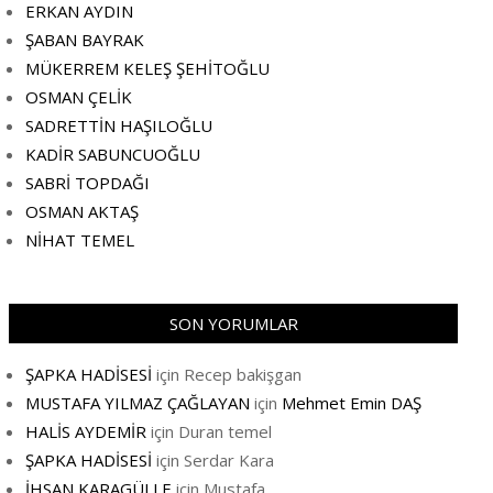
ERKAN AYDIN
ŞABAN BAYRAK
MÜKERREM KELEŞ ŞEHİTOĞLU
OSMAN ÇELİK
SADRETTİN HAŞILOĞLU
KADİR SABUNCUOĞLU
SABRİ TOPDAĞI
OSMAN AKTAŞ
NİHAT TEMEL
SON YORUMLAR
ŞAPKA HADİSESİ
için
Recep bakişgan
MUSTAFA YILMAZ ÇAĞLAYAN
için
Mehmet Emin DAŞ
HALİS AYDEMİR
için
Duran temel
ŞAPKA HADİSESİ
için
Serdar Kara
İHSAN KARAGÜLLE
için
Mustafa