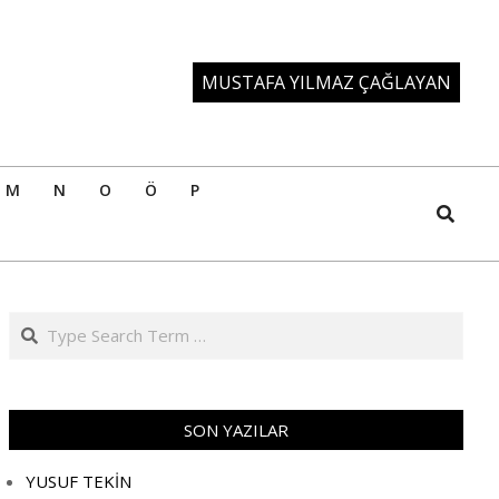
MUSTAFA YILMAZ ÇAĞLAYAN
M
N
O
Ö
P
Search
Search
SON YAZILAR
YUSUF TEKİN