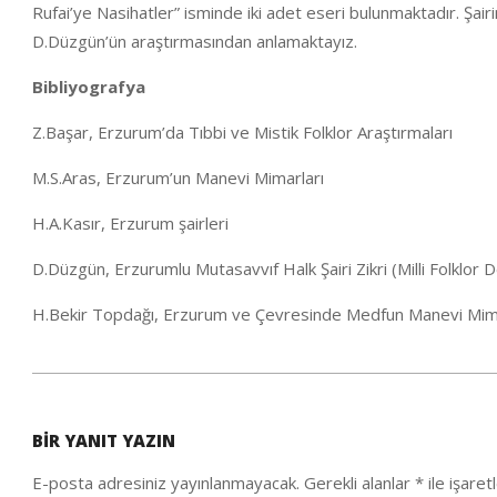
Rufai’ye Nasihatler” isminde iki adet eseri bulunmaktadır. Şairi
D.Düzgün’ün araştırmasından anlamaktayız.
Bibliyografya
Z.Başar, Erzurum’da Tıbbi ve Mistik Folklor Araştırmaları
M.S.Aras, Erzurum’un Manevi Mimarları
H.A.Kasır, Erzurum şairleri
D.Düzgün, Erzurumlu Mutasavvıf Halk Şairi Zikri (Milli Folklor D
H.Bekir Topdağı, Erzurum ve Çevresinde Medfun Manevi Mim
2020-
10-
BIR YANIT YAZIN
06
E-posta adresiniz yayınlanmayacak.
Gerekli alanlar
*
ile işaret