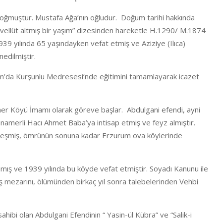
doğmuştur. Mustafa Ağa’nın oğludur. Doğum tarihi hakkında
r tevellüt altmış bir yaşım” dizesinden hareketle H.1290/ M.1874
 yılında 65 yaşındayken vefat etmiş ve Aziziye (Ilıca)
edilmiştir.
m’da Kurşunlu Medresesi’nde eğitimini tamamlayarak icazet
er Köyü İmamı olarak göreve başlar. Abdulgani efendi, ayni
namerli Hacı Ahmet Baba’ya intisap etmiş ve feyz almıştır.
rleşmiş, ömrünün sonuna kadar Erzurum ova köylerinde
mış ve 1939 yılında bu köyde vefat etmiştir. Soyadı Kanunu ile
aş mezarını, ölümünden birkaç yıl sonra talebelerinden Vehbi
ahibi olan Abdulgani Efendinin “ Yasin-ül Kübra” ve “Salik-i