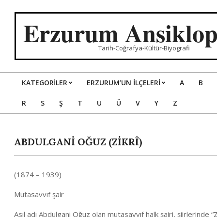
Skip
to
Erzurum Ansiklop
content
Tarih-Coğrafya-Kültür-Biyografi
KATEGORILER
ERZURUM’UN İLÇELERİ
A
B
Primary
R
S
Ş
T
U
Ü
V
Y
Z
Navigation
Menu
ABDULGANİ OĞUZ (ZİKRÎ)
(1874 – 1939)
Mutasavvıf şair
Asıl adı Abdulgani Oğuz olan mutasavvıf halk şairi, şiirlerinde “Zi