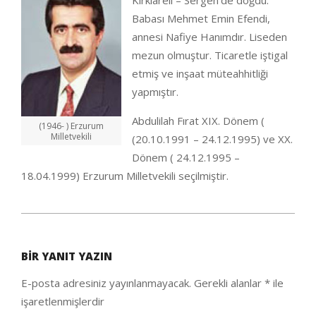
Kırklareli – Sergen’de doğdu.
Babası Mehmet Emin Efendi,
annesi Nafiye Hanımdır. Liseden
mezun olmuştur. Ticaretle iştigal
etmiş ve inşaat müteahhitliği
yapmıştır.
Abdulilah Fırat XIX. Dönem (
(1946- ) Erzurum
Milletvekili
(20.10.1991 – 24.12.1995) ve XX.
Dönem ( 24.12.1995 –
18.04.1999) Erzurum Milletvekili seçilmiştir.
2020-
10-
BIR YANIT YAZIN
06
E-posta adresiniz yayınlanmayacak.
Gerekli alanlar
*
ile
işaretlenmişlerdir