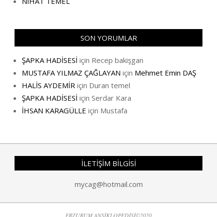
NİHAT TEMEL
SON YORUMLAR
ŞAPKA HADİSESİ
için
Recep bakişgan
MUSTAFA YILMAZ ÇAĞLAYAN
için
Mehmet Emin DAŞ
HALİS AYDEMİR
için
Duran temel
ŞAPKA HADİSESİ
için
Serdar Kara
İHSAN KARAGÜLLE
için
Mustafa
İLETİŞİM BİLGİSİ
mycag@hotmail.com
ERZURUM ANSİKLOPEDİSİ©2020