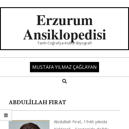
Skip
to
Erzurum
content
Ansiklopedisi
Tarih-Coğrafya-Kültür-Biyografi
MUSTAFA YILMAZ ÇAĞLAYAN
Search
Primary
Navigation
Menu
ABDULİLLAH FIRAT
Abdulilah Fırat, 1946 yılında