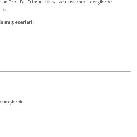
an Prof. Dr. Ertaş’ın, Ulusal ve uluslararası dergilerde
dır.
lanmış eserleri;
lenmişlerdir