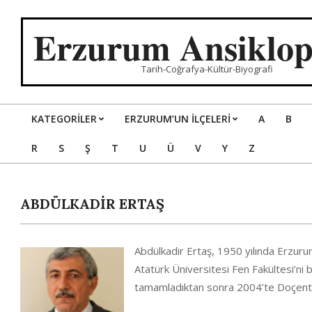
Skip
to
Erzurum Ansiklop
content
Tarih-Coğrafya-Kültür-Biyografi
KATEGORILER
ERZURUM’UN İLÇELERİ
A
B
Primary
R
S
Ş
T
U
Ü
V
Y
Z
Navigation
Menu
ABDÜLKADİR ERTAŞ
Abdülkadir Ertaş, 1950 yılında Erzuru
Atatürk Üniversitesi Fen Fakültesi’ni 
tamamladıktan sonra 2004’te Doçent, 2