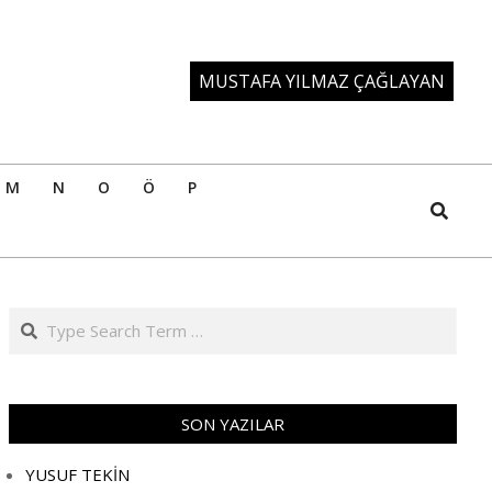
MUSTAFA YILMAZ ÇAĞLAYAN
M
N
O
Ö
P
Search
Search
SON YAZILAR
YUSUF TEKİN