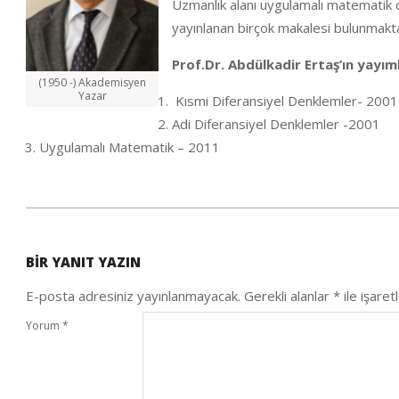
Uzmanlık alanı uygulamalı matematik ol
yayınlanan birçok makalesi bulunmakta
Prof.Dr. Abdülkadir Ertaş’ın yayım
(1950 -) Akademisyen
Yazar
Kısmi Diferansiyel Denklemler- 2001
Adi Diferansiyel Denklemler -2001
Uygulamalı Matematik – 2011
2020-
10-
BIR YANIT YAZIN
06
E-posta adresiniz yayınlanmayacak.
Gerekli alanlar
*
ile işaret
Yorum
*