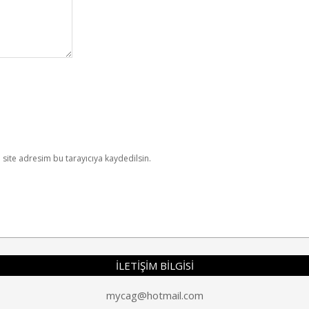
site adresim bu tarayıcıya kaydedilsin.
İLETİŞİM BİLGİSİ
mycag@hotmail.com