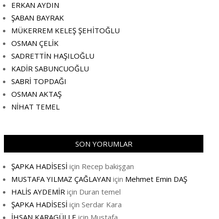
ERKAN AYDIN
ŞABAN BAYRAK
MÜKERREM KELEŞ ŞEHİTOĞLU
OSMAN ÇELİK
SADRETTİN HAŞILOĞLU
KADİR SABUNCUOĞLU
SABRİ TOPDAĞI
OSMAN AKTAŞ
NİHAT TEMEL
SON YORUMLAR
ŞAPKA HADİSESİ
için
Recep bakişgan
MUSTAFA YILMAZ ÇAĞLAYAN
için
Mehmet Emin DAŞ
HALİS AYDEMİR
için
Duran temel
ŞAPKA HADİSESİ
için
Serdar Kara
İHSAN KARAGÜLLE
için
Mustafa