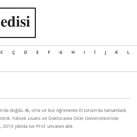
edisi
C
Ç
D
E
F
G
H
I
İ
J
K
L
m’da doğdu. ilk, orta ve lise öğrenimini Erzurum’da tamamladı.
bitirdi. Yüksek Lisans ve Doktorasını Dicle Üniversitesi’nde
010 yılında ise Prof. unvanını aldı.