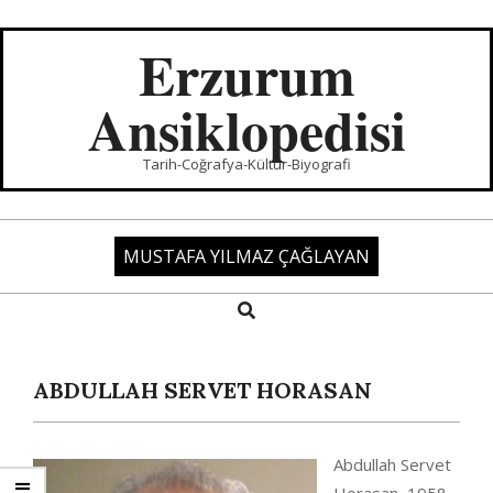
Skip
to
Erzurum
content
Ansiklopedisi
Tarih-Coğrafya-Kültür-Biyografi
MUSTAFA YILMAZ ÇAĞLAYAN
Search
Primary
Navigation
Menu
ABDULLAH SERVET HORASAN
Abdullah Servet