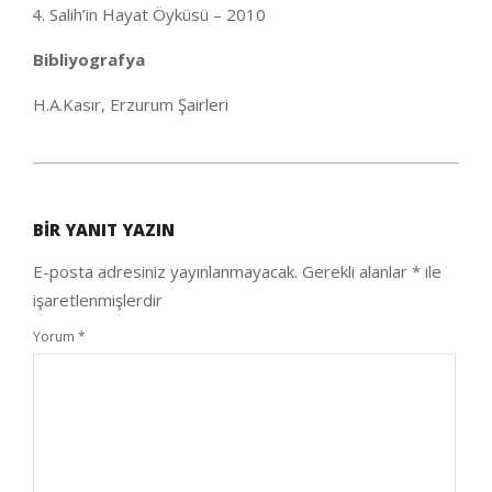
Salih’in Hayat Öyküsü – 2010
Bibliyografya
H.A.Kasır, Erzurum Şairleri
2020-
10-
BIR YANIT YAZIN
06
E-posta adresiniz yayınlanmayacak.
Gerekli alanlar
*
ile
işaretlenmişlerdir
Yorum
*