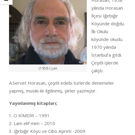
Horasan, 1958
yılında Horasan
İlçesi Iğırbığır
Köyünde doğdu.
İlk Okulu
köyünde okudu.
1970 yılında
İstanbul’a gitdi.
Çeşitli işlerde
(1958-) şair
çalıştı.
A.Servet Horasan, çeşitli edebi türlerde denemeler
yapmış, musiki ile ilgilinmiş, şiirler yazmıştır.
Yayınlanmış kitapları;
O KİMDİR – 1991
Lam elif mim – 2010
Iğırbığır Köyü ve Cibo Aşireti -2009