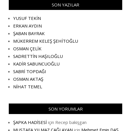
SON YAZILAR
YUSUF TEKİN
ERKAN AYDIN
ŞABAN BAYRAK
MÜKERREM KELEŞ ŞEHİTOĞLU
OSMAN ÇELİK
SADRETTİN HAŞILOĞLU
KADİR SABUNCUOĞLU
SABRİ TOPDAĞI
OSMAN AKTAŞ
NİHAT TEMEL
SON YORUMLAR
ŞAPKA HADİSESİ
için
Recep bakişgan
MUSTAFA YILMAZ ÇAĞLAYAN
için
Mehmet Emin DAŞ