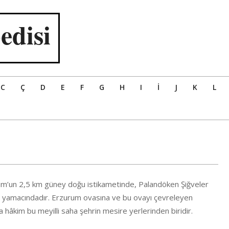
edisi
C
Ç
D
E
F
G
H
I
İ
J
K
L
m’un 2,5 km güney doğu istikametinde, Palandöken Şiğveler
 yamacındadır. Erzurum ovasına ve bu ovayı çevreleyen
a hâkim bu meyilli saha şehrin mesire yerlerinden biridir.