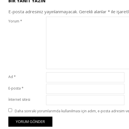
BIR YANIT YAZIN
30
E-posta adresiniz yayınlanmayacak.
Gerekli alanlar
*
ile işaret
Yorum
*
Ad
*
E-posta
*
İnternet sitesi
Daha sonraki yorumlarımda kullanılması için adım, e-posta adresim ve 