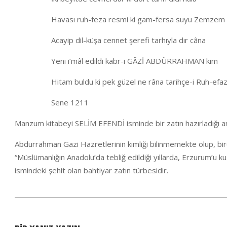
Havası ruh-feza resmi ki gam-fersa suyu Zemzem
Acayip dil-küşa cennet şerefi tarhıyla dır câna
Yeni i’mâl edildi kabr-i GÂZİ ABDÜRRAHMAN kim
Hitam buldu ki pek güzel ne râna tarihçe-i Ruh-efaz
Sene 1211
Manzum kitabeyi SELİM EFENDİ isminde bir zatın hazırladığı an
Abdurrahman Gazi Hazretlerinin kimliği bilinmemekte olup, birç
“Müslümanlığın Anadolu’da tebliğ edildiği yıllarda, Erzurum’
ismindeki şehit olan bahtiyar zatın türbesidir.
2021-
01-