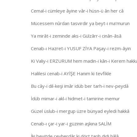
Cemal-i cümleye âyine vâr-i hüsn-ü ân her câ
Mücessem nûrdan tasvirdir ya beyt-i ma’murun
Ya mirât-i zeminde aks-i Gülzârr-i cinân-âsâ
Cenab-ı Hazret-i YUSUF ZİYA Paşay-i rezm-âyin
Ki Valiy-i ERZURUM hem madin-i kân-i Kerem hakk
Halilesi cenab-i AYİŞE Hanım ki tevfikle
Bu cây-i dil-keşi imâr idüb ber tarh-i nev-peydâ
İdüb mimar-i akl-i hidmet-i tamirine memur
Güzel üslub-i mergup üzre bünyad eyledi hakkâ
Cenab-ı çar-i yar-i güzinin aşkına SALİM
İki beyitde cevherdâr ki dört tarih didi hâlâ