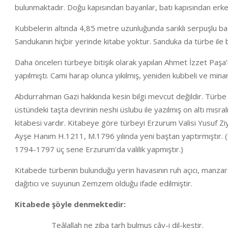
bulunmaktadır. Doğu kapısından bayanlar, batı kapısından erkek
Kubbelerin altında 4,85 metre uzunluğunda sarıklı serpuşlu baş
Sandukanın hiçbir yerinde kitabe yoktur. Sanduka da türbe ile 
Daha önceleri türbeye bitişik olarak yapılan Ahmet İzzet Paşa’n
yapılmıştı. Cami harap olunca yıkılmış, yeniden kubbeli ve mina
Abdurrahman Gazi hakkında kesin bilgi mevcut değildir. Türbe 
üstündeki taşta devrinin neshi üslubu ile yazılmış on altı mısralı
kitabesi vardır. Kitabeye göre türbeyi Erzurum Valisi Yusuf Zi
Ayşe Hanım H.1211, M.1796 yılında yeni baştan yaptırmıştır. 
1794-1797 üç sene Erzurum’da valilik yapmıştır.)
Kitabede türbenin bulunduğu yerin havasının ruh açıcı, manza
dağıtıcı ve suyunun Zemzem olduğu ifade edilmiştir.
Kitabede şöyle denmektedir:
Teâlallah ne ziba tarh bulmuş cây-i dil-keştir.