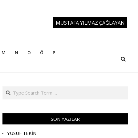
MUSTAFA YILMAZ ÇAĞLAYAN
M
N
O
Ö
P
Search
Search
SON YAZILAR
YUSUF TEKİN