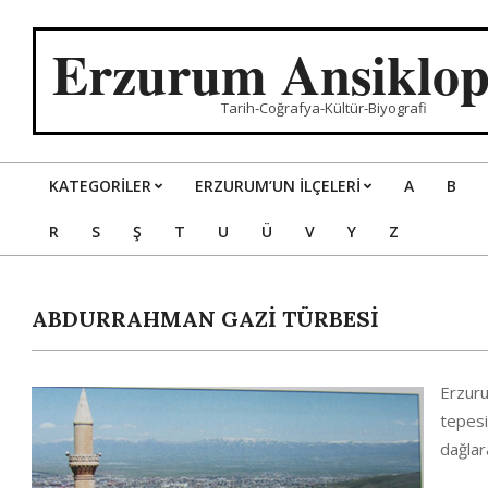
Skip
to
Erzurum Ansiklop
content
Tarih-Coğrafya-Kültür-Biyografi
KATEGORILER
ERZURUM’UN İLÇELERİ
A
B
Primary
R
S
Ş
T
U
Ü
V
Y
Z
Navigation
Menu
ABDURRAHMAN GAZİ TÜRBESİ
Erzuru
tepesi
dağlar