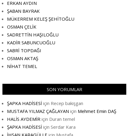
ERKAN AYDIN
ŞABAN BAYRAK
MÜKERREM KELEŞ ŞEHİTOĞLU
OSMAN ÇELİK
SADRETTİN HAŞILOĞLU
KADİR SABUNCUOĞLU
SABRİ TOPDAĞI
OSMAN AKTAŞ
NİHAT TEMEL
SON YORUMLAR
ŞAPKA HADİSESİ
için
Recep bakişgan
MUSTAFA YILMAZ ÇAĞLAYAN
için
Mehmet Emin DAŞ
HALİS AYDEMİR
için
Duran temel
ŞAPKA HADİSESİ
için
Serdar Kara
İHSAN KARAGÜLLE
için
Mustafa