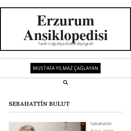
Skip
to
Erzurum
content
Ansiklopedisi
Tarih-Coğrafya-Kültür-Biyografi
MUSTAFA YILMAZ ÇAĞLAYAN
Search
Primary
Navigation
Menu
SEBAHATTİN BULUT
Sebahattin