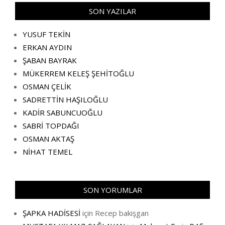
SON YAZILAR
YUSUF TEKİN
ERKAN AYDIN
ŞABAN BAYRAK
MÜKERREM KELEŞ ŞEHİTOĞLU
OSMAN ÇELİK
SADRETTİN HAŞILOĞLU
KADİR SABUNCUOĞLU
SABRİ TOPDAĞI
OSMAN AKTAŞ
NİHAT TEMEL
SON YORUMLAR
ŞAPKA HADİSESİ
için
Recep bakişgan