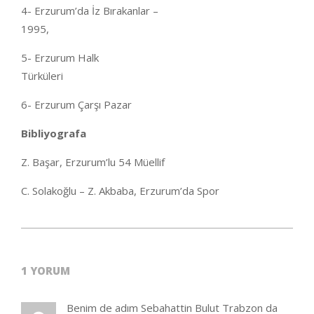
4- Erzurum’da İz Bırakanlar –
199
5- Erzurum Halk
Türkü
6- Erzurum Çarşı Pazar
Bibliyografa
Z. Başar, Erzurum’lu 54 Müellif
C. Solakoğlu – Z. Akbaba, Erzurum’da Spor
2020-
05-
1 YORUM
24
Benim de adım Sebahattin Bulut Trabzon da