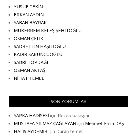
YUSUF TEKİN
ERKAN AYDIN
ŞABAN BAYRAK
MÜKERREM KELEŞ ŞEHİTOĞLU
OSMAN ÇELİK
SADRETTİN HAŞILOĞLU
KADİR SABUNCUOĞLU
SABRİ TOPDAĞI
OSMAN AKTAŞ
NİHAT TEMEL
SON YORUMLAR
ŞAPKA HADİSESİ
için
Recep bakişgan
MUSTAFA YILMAZ ÇAĞLAYAN
için
Mehmet Emin DAŞ
HALİS AYDEMİR
için
Duran temel