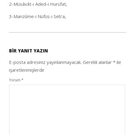
2-Müsâvât-ı Aded-i Hurüfat,
3-Manzûme-i Nüfüs-ı Seb’a,
2020-
10-
BIR YANIT YAZIN
11
E-posta adresiniz yayınlanmayacak.
Gerekli alanlar
*
ile
işaretlenmişlerdir
Yorum
*