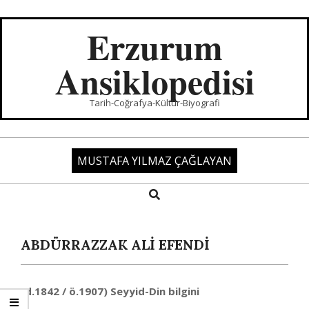
Skip
to
Erzurum
content
Ansiklopedisi
Tarih-Coğrafya-Kültür-Biyografi
MUSTAFA YILMAZ ÇAĞLAYAN
Search
Primary
Navigation
Menu
ABDÜRRAZZAK ALİ EFENDİ
(d.1842 / ö.1907) Seyyid-Din bilgini