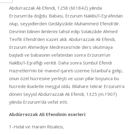
Abdürrazzak Ali Efendi, 1258 (M.1842) yılında
Erzurum’da doğdu. Babası, Erzurum Nakibü’l-Eşrafından
olup, seyyidlerden Gedâyizâde Muhammed Efendi’dir.
Devrinin bilinen ilimlerini tahsil edip Solakzâde Ahmed
Tevfik Efen­di’den icazet aldı. Abdürrazzak Ali Efendi,
Erzurum Ahmediye Medresesi’nde ders okutmaya
başla­dı ve baba­sının vefatından sonra Erzurum’un
Nakîbü’l-Eşraflığı verildi. Daha sonra Sümbül Efendi
Hazretleri’nin bir manevî işareti üzerine İstanbul’a gelip,
onun özel hücresine yerleşti ve uzun yıllar boyunca bu
hücrede ibadetle meşgul ol­du. Bilahare tekrar Erzurum’a
dönen Seyyid Abdurrazzak Ali Efendi, 1325 (m.1907)
yılında Erzurum’da vefat etti.
Abdürrezzak Ali Efendinin eserleri:
1-Helal ve Haram Risalesi,