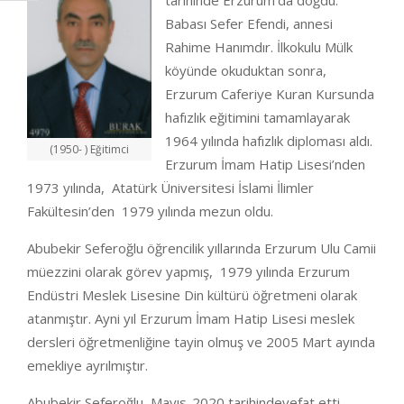
tarihinde Erzurum’da doğdu.
Babası Sefer Efendi, annesi
Rahime Hanımdır. İlkokulu Mülk
köyünde okuduktan sonra,
Erzurum Caferiye Kuran Kursunda
hafızlık eğitimini tamamlayarak
1964 yılında hafızlık diploması aldı.
(1950- ) Eğitimci
Erzurum İmam Hatip Lisesi’nden
1973 yılında, Atatürk Üniversitesi İslami İlimler
Fakültesin’den 1979 yılında mezun oldu.
Abubekir Seferoğlu öğrencilik yıllarında Erzurum Ulu Camii
müezzini olarak görev yapmış, 1979 yılında Erzurum
Endüstri Meslek Lisesine Din kültürü öğretmeni olarak
atanmıştır. Ayni yıl Erzurum İmam Hatip Lisesi meslek
dersleri öğretmenliğine tayin olmuş ve 2005 Mart ayında
emekliye ayrılmıştır.
Abubekir Seferoğlu Mayıs-2020 tarihindevefat etti.