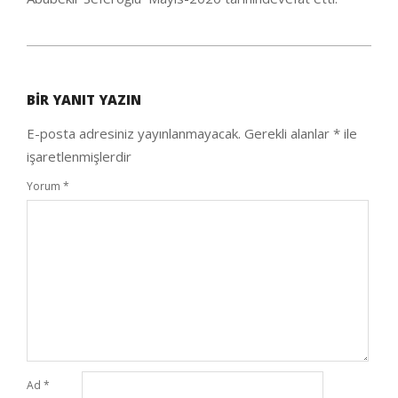
2020-
10-
BIR YANIT YAZIN
05
E-posta adresiniz yayınlanmayacak.
Gerekli alanlar
*
ile
işaretlenmişlerdir
Yorum
*
Ad
*