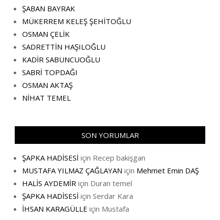
ŞABAN BAYRAK
MÜKERREM KELEŞ ŞEHİTOĞLU
OSMAN ÇELİK
SADRETTİN HAŞILOĞLU
KADİR SABUNCUOĞLU
SABRİ TOPDAĞI
OSMAN AKTAŞ
NİHAT TEMEL
SON YORUMLAR
ŞAPKA HADİSESİ
için
Recep bakişgan
MUSTAFA YILMAZ ÇAĞLAYAN
için
Mehmet Emin DAŞ
HALİS AYDEMİR
için
Duran temel
ŞAPKA HADİSESİ
için
Serdar Kara
İHSAN KARAGÜLLE
için
Mustafa