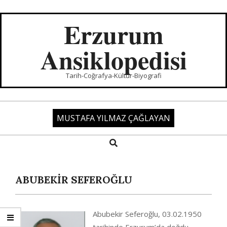
Skip
to
Erzurum
content
Ansiklopedisi
Tarih-Coğrafya-Kültür-Biyografi
MUSTAFA YILMAZ ÇAĞLAYAN
Search
Primary
Navigation
Menu
ABUBEKİR SEFEROĞLU
Abubekir Seferoğlu, 03.02.1950