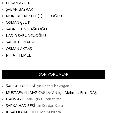
ERKAN AYDIN
ŞABAN BAYRAK
MÜKERREM KELEŞ ŞEHİTOĞLU
OSMAN ÇELİK
SADRETTİN HAŞILOĞLU
KADİR SABUNCUOĞLU
SABRİ TOPDAĞI
OSMAN AKTAŞ
NİHAT TEMEL
SON YORUMLAR
ŞAPKA HADİSESİ
için
Recep bakişgan
MUSTAFA YILMAZ ÇAĞLAYAN
için
Mehmet Emin DAŞ
HALİS AYDEMİR
için
Duran temel
ŞAPKA HADİSESİ
için
Serdar Kara
İHSAN KARAGÜLLE
için
Mustafa