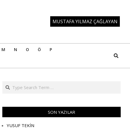
MUSTAFA YILMAZ ÇAĞLAYAN
M
N
O
Ö
P
Search
Search
SON YAZILAR
YUSUF TEKİN