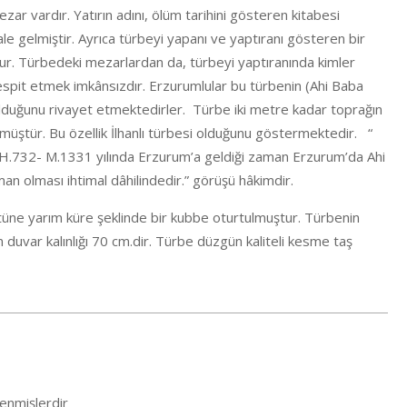
zar vardır. Yatırın adını, ölüm tarihini gösteren kitabesi
e gelmiştir. Ayrıca türbeyi yapanı ve yaptıranı gösteren bir
ur. Türbedeki mezarlardan da, türbeyi yaptıranında kimler
spit etmek imkânsızdır. Erzurumlular bu türbenin (Ahi Baba
lduğunu rivayet etmektedirler. Türbe iki metre kadar toprağın
müştür. Bu özellik İlhanlı türbesi olduğunu göstermektedir. “
 H.732- M.1331 yılında Erzurum’a geldiği zaman Erzurum’da Ahi
an olması ihtimal dâhilindedir.” görüşü hâkimdir.
stüne yarım küre şeklinde bir kubbe oturtulmuştur. Türbenin
n duvar kalınlığı 70 cm.dir. Türbe düzgün kaliteli kesme taş
lenmişlerdir