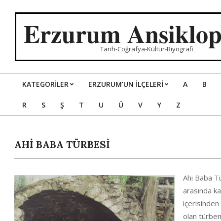
Skip
to
Erzurum Ansiklop
content
Tarih-Coğrafya-Kültür-Biyografi
KATEGORILER
ERZURUM’UN İLÇELERİ
A
B
Primary
R
S
Ş
T
U
Ü
V
Y
Z
Navigation
Menu
AHİ BABA TÜRBESİ
Ahi Baba T
arasında k
içerisinden
olan türbeni