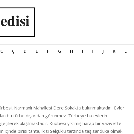
edisi
C
Ç
D
E
F
G
H
I
İ
J
K
L
ürbesi, Narmanlı Mahallesi Dere Sokakta bulunmaktadır. Evler
alan bu türbe dışarıdan görünmez. Türbeye bu evlerin
 geçilerek ulaşılmaktadır. Kubbesi yıkılmış harap bir vaziyette
n içinde birisi tahta, ikisi Selçuklu tarzında taş sanduka olmak