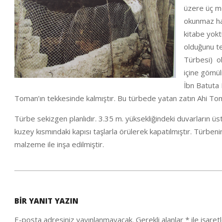
üzere üç me
okunmaz hal
kitabe yokt
olduğunu te
Türbesi) o
içine gömül
İbn Batuta
Toman’ın tekkesinde kalmıştır. Bu türbede yatan zatın Ahi Tom
Türbe sekizgen planlıdır. 3.35 m. yüksekliğindeki duvarların ü
kuzey kısmındaki kapısı taşlarla örülerek kapatılmıştır. Türbeni
malzeme ile inşa edilmiştir.
2021-
01-
BIR YANIT YAZIN
30
E-posta adresiniz yayınlanmayacak.
Gerekli alanlar
*
ile işaret