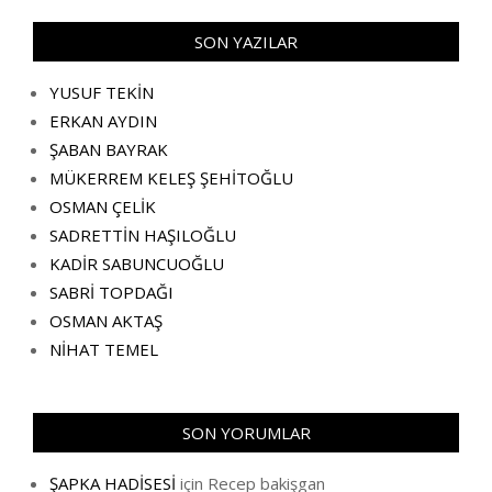
SON YAZILAR
YUSUF TEKİN
ERKAN AYDIN
ŞABAN BAYRAK
MÜKERREM KELEŞ ŞEHİTOĞLU
OSMAN ÇELİK
SADRETTİN HAŞILOĞLU
KADİR SABUNCUOĞLU
SABRİ TOPDAĞI
OSMAN AKTAŞ
NİHAT TEMEL
SON YORUMLAR
ŞAPKA HADİSESİ
için
Recep bakişgan