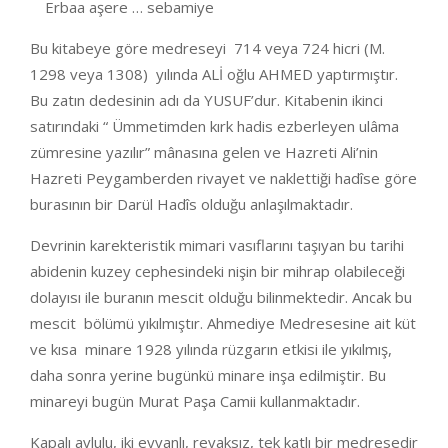
Erbaa aşere … sebamiye
Bu kitabeye göre medreseyi 714 veya 724 hicri (M.
1298 veya 1308) yılında ALİ oğlu AHMED yaptırmıştır.
Bu zatın dedesinin adı da YUSUF’dur. Kitabenin ikinci
satırındaki “ Ümmetimden kırk hadis ezberleyen ulâma
zümresine yazılır” mânasına gelen ve Hazreti Ali’nin
Hazreti Peygamberden rivayet ve naklettiği hadîse göre
burasının bir Darül Hadîs olduğu anlaşılmaktadır.
Devrinin karekteristik mimari vasıflarını taşıyan bu tarihi
abidenin kuzey cephesindeki nişin bir mihrap olabileceği
dolayısı ile buranın mescit olduğu bilinmektedir. Ancak bu
mescit bölümü yıkılmıştır. Ahmediye Medresesine ait küt
ve kısa minare 1928 yılında rüzgarın etkisi ile yıkılmış,
daha sonra yerine bugünkü minare inşa edilmiştir. Bu
minareyi bugün Murat Paşa Camii kullanmaktadır.
Kapalı avlulu, iki eyvanlı, revaksız, tek katlı bir medresedir