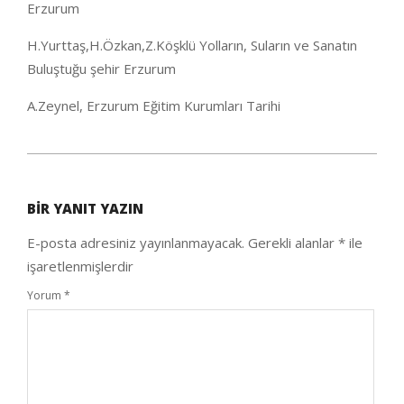
Erzurum
H.Yurttaş,H.Özkan,Z.Köşklü Yolların, Suların ve Sanatın
Buluştuğu şehir Erzurum
A.Zeynel, Erzurum Eğitim Kurumları Tarihi
2021-
01-
BIR YANIT YAZIN
29
E-posta adresiniz yayınlanmayacak.
Gerekli alanlar
*
ile
işaretlenmişlerdir
Yorum
*