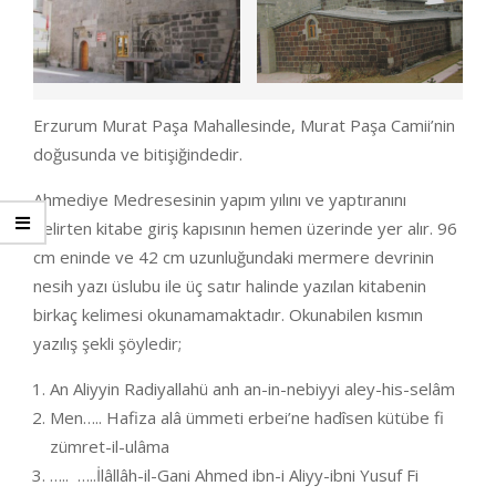
Erzurum Murat Paşa Mahallesinde, Murat Paşa Camii’nin
doğusunda ve bitişiğindedir.
Ahmediye Medresesinin yapım yılını ve yaptıranını
belirten kitabe giriş kapısının hemen üzerinde yer alır. 96
cm eninde ve 42 cm uzunluğundaki mermere devrinin
nesih yazı üslubu ile üç satır halinde yazılan kitabenin
birkaç kelimesi okunamamaktadır. Okunabilen kısmın
yazılış şekli şöyledir;
An Aliyyin Radiyallahü anh an-in-nebiyyi aley-his-selâm
Men….. Hafiza alâ ümmeti erbei’ne hadîsen kütübe fi
zümret-il-ulâma
….. …..İlâllâh-il-Gani Ahmed ibn-i Aliyy-ibni Yusuf Fi