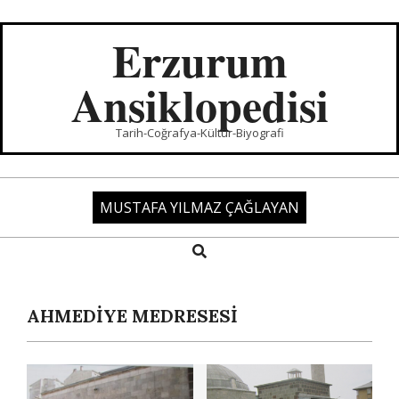
Skip
to
Erzurum
content
Ansiklopedisi
Tarih-Coğrafya-Kültür-Biyografi
MUSTAFA YILMAZ ÇAĞLAYAN
Search
Primary
Navigation
Menu
AHMEDİYE MEDRESESİ