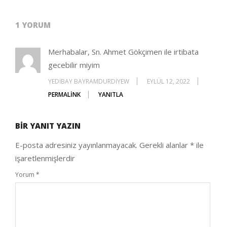
2020-
10-
1 YORUM
05
Merhabalar, Sn. Ahmet Gökçimen ile irtibata
gecebilir miyim
YEDIBAY BAYRAMDURDIYEW
EYLÜL 12, 2022
PERMALINK
YANITLA
BIR YANIT YAZIN
E-posta adresiniz yayınlanmayacak.
Gerekli alanlar
*
ile
işaretlenmişlerdir
Yorum
*