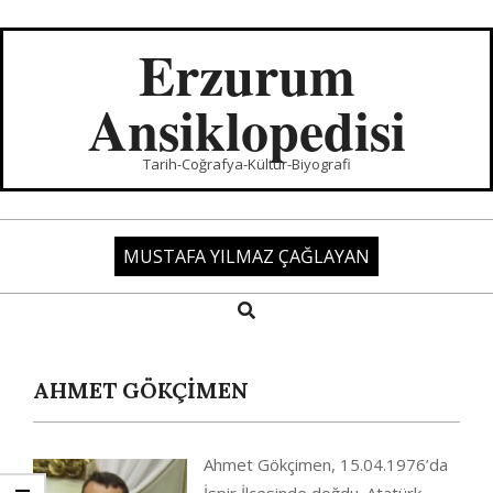
Skip
to
Erzurum
content
Ansiklopedisi
Tarih-Coğrafya-Kültür-Biyografi
MUSTAFA YILMAZ ÇAĞLAYAN
Search
Primary
Navigation
Menu
AHMET GÖKÇİMEN
Ahmet Gökçimen, 15.04.1976’da