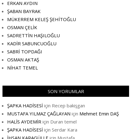
ERKAN AYDIN
ŞABAN BAYRAK
MÜKERREM KELEŞ ŞEHİTOĞLU
OSMAN ÇELİK
SADRETTİN HAŞILOĞLU
KADİR SABUNCUOĞLU
SABRİ TOPDAĞI
OSMAN AKTAŞ
NİHAT TEMEL
SON YORUMLAR
ŞAPKA HADİSESİ
için
Recep bakişgan
MUSTAFA YILMAZ ÇAĞLAYAN
için
Mehmet Emin DAŞ
HALİS AYDEMİR
için
Duran temel
ŞAPKA HADİSESİ
için
Serdar Kara
İHSAN KARAGÜLLE
için
Mustafa