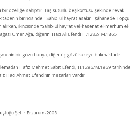
ı bir özelliğe sahiptir. Taş sütunlu beşikörtüsü şeklinde revak
 kitabenin birincisinde “ Sahib-ül hayrat asakir-i şâhânede Topçu
 alırken, ikincisinde “Sahib-ül hayrat vel-hasenat el-merhum el-
ol ağası Ömer Ağa, diğerini Hacı Ali Efendi H.1282/ M.1865
çeşmenin bir gözü batıya, diğer üç gözü kuzeye bakmaktadır.
 ulemadan Hafız Mehmet Sabit Efendi, H.1286/M.1869 tarihinde
z Hacı Ahmet Efendinin mezarları vardır.
Buluştuğu Şehir Erzurum-2008