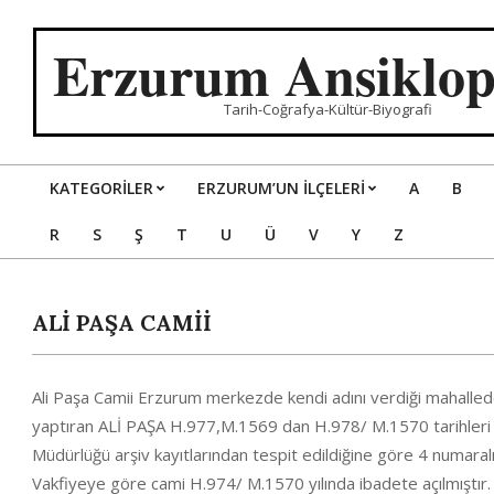
Skip
to
Erzurum Ansiklop
content
Tarih-Coğrafya-Kültür-Biyografi
KATEGORILER
ERZURUM’UN İLÇELERİ
A
B
Primary
R
S
Ş
T
U
Ü
V
Y
Z
Navigation
Menu
ALİ PAŞA CAMİİ
Ali Paşa Camii Erzurum merkezde kendi adını verdiği mahallede
yaptıran ALİ PAŞA H.977,M.1569 dan H.978/ M.1570 tarihleri ar
Müdürlüğü arşiv kayıtlarından tespit edildiğine göre 4 numaralı
Vakfiyeye göre cami H.974/ M.1570 yılında ibadete açılmıştır.