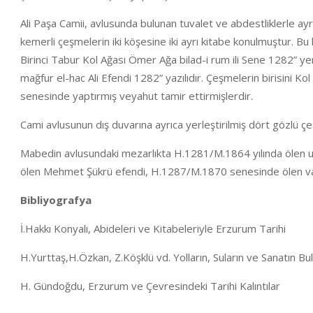
Ali Paşa Camii, avlusunda bulunan tuvalet ve abdestliklerle ayr
kemerli çeşmelerin iki köşesine iki ayrı kitabe konulmuştur. Bu
Birinci Tabur Kol Ağası Ömer Ağa bilad-i rum ili Sene 1282” yer
mağfur el-hac Ali Efendi 1282” yazılıdır. Çeşmelerin birisini K
senesinde yaptırmış veyahut tamir ettirmişlerdir.
Cami avlusunun dış duvarına ayrıca yerleştirilmiş dört gözlü 
Mabedin avlusundaki mezarlıkta H.1281/M.1864 yılında ölen
ölen Mehmet Şükrü efendi, H.1287/M.1870 senesinde ölen vai
Bibliyografya
İ.Hakkı Konyalı, Abideleri ve Kitabeleriyle Erzurum Tarihi
H.Yurttaş,H.Özkan, Z.Köşklü vd. Yolların, Suların ve Sanatın 
H. Gündoğdu, Erzurum ve Çevresindeki Tarihi Kalıntılar