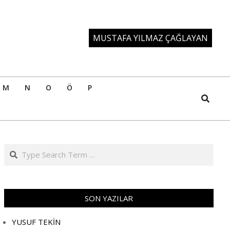
MUSTAFA YILMAZ ÇAĞLAYAN
M
N
O
Ö
P
Search
Search
SON YAZILAR
YUSUF TEKİN