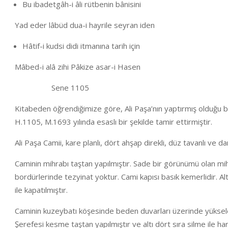
Bu ibadetgâh-i âli rütbenin bânisini
Yad eder lâbüd dua-i hayrile seyran iden
Hâtif-i kudsi didi itmanına tarih için
Mâbed-i alâ zihi Pâkize asar-i Hasen
Sene 1105
Kitabeden öğrendiğimize göre, Ali Paşa’nın yaptırmış olduğu 
H.1105, M.1693 yılında esaslı bir şekilde tamir ettirmiştir.
Ali Paşa Camii, kare planlı, dört ahşap direkli, düz tavanlı ve d
Caminin mihrabı taştan yapılmıştır. Sade bir görünümü olan mih
bordürlerinde tezyinat yoktur. Cami kapısı basık kemerlidir. A
ile kapatılmıştır.
Caminin kuzeybatı köşesinde beden duvarları üzerinde yükselen 
Şerefesi kesme taştan yapılmıştır ve altı dört sıra silme ile ha