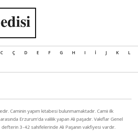
edisi
C
Ç
D
E
F
G
H
I
İ
J
K
L
dir. Caminin yapım kitabesi bulunmamaktadır. Camii ilk
asında Erzurum’da valilik yapan Ali paşadır. Vakıflar Genel
 defterin 3-42 sahifelerinde Ali Paşanın vakfiyesi vardır.