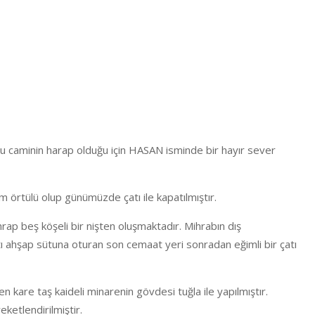
bu caminin harap olduğu için HASAN isminde bir hayır sever
am örtülü olup günümüzde çatı ile kapatılmıştır.
rap beş köşeli bir nişten oluşmaktadır. Mihrabın dış
ltı ahşap sütuna oturan son cemaat yeri sonradan eğimli bir çatı
kare taş kaideli minarenin gövdesi tuğla ile yapılmıştır.
reketlendirilmiştir.