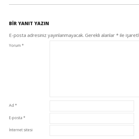
2021-
02-
BIR YANIT YAZIN
04
E-posta adresiniz yayınlanmayacak.
Gerekli alanlar
*
ile işaret
Yorum
*
Ad
*
E-posta
*
İnternet sitesi