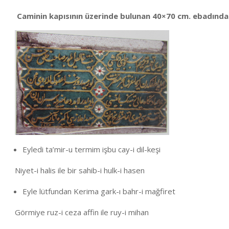
Caminin kapısının üzerinde bulunan 40×70 cm. ebadında
Eyledi ta’mir-u termim işbu cay-i dil-keşi
Niyet-i halis ile bir sahib-i hulk-i hasen
Eyle lütfundan Kerima gark-ı bahr-i mağfiret
Görmiye ruz-i ceza affin ile ruy-i mihan