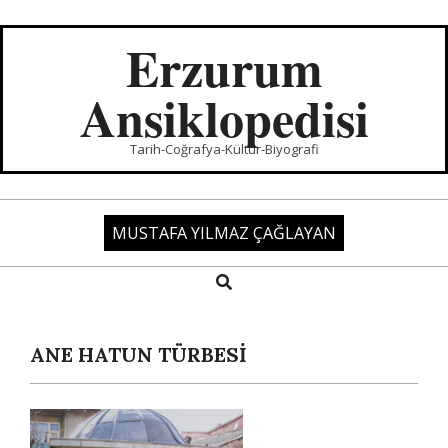
Skip
to
Erzurum
content
Ansiklopedisi
Tarih-Coğrafya-Kültür-Biyografi
MUSTAFA YILMAZ ÇAĞLAYAN
Search
Primary
Navigation
Menu
ANE HATUN TÜRBESİ