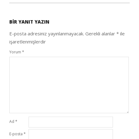
2021-
01-
BIR YANIT YAZIN
30
E-posta adresiniz yayınlanmayacak.
Gerekli alanlar
*
ile
işaretlenmişlerdir
Yorum
*
Ad
*
E-posta
*