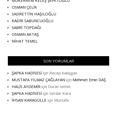
MÜKERREM KELEŞ ŞEHİTOĞLU
OSMAN ÇELİK
SADRETTİN HAŞILOĞLU
KADİR SABUNCUOĞLU
SABRİ TOPDAĞI
OSMAN AKTAŞ
NİHAT TEMEL
SON YORUMLAR
ŞAPKA HADİSESİ
için
Recep bakişgan
MUSTAFA YILMAZ ÇAĞLAYAN
için
Mehmet Emin DAŞ
HALİS AYDEMİR
için
Duran temel
ŞAPKA HADİSESİ
için
Serdar Kara
İHSAN KARAGÜLLE
için
Mustafa