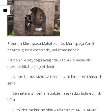
Erzurum Muratpaşa Mahallesinde, Muratpaşa Camii
haziresi güney köşesinde, yol kenarındadır.
Türbenin kuzeydoğu ayağında 33 x 42 ebadındaki
mermer kitabe şu şekildedir:
Ah kim bu kızı MORAV Hanın – gitti bir narire’i hüsn idi
şeha
Cennete arz-i cemal etdikde – reşkedüp hıdmetin itti
hûra
Zumî der tarihini tiz öldü – Nâzeninim ANE HANIM