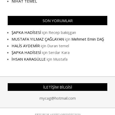
NİHAT TEMEL
SON YORUMLAR
ŞAPKA HADİSESİ
için
Recep bakişgan
MUSTAFA YILMAZ ÇAĞLAYAN
için
Mehmet Emin DAŞ
HALİS AYDEMİR
için
Duran temel
ŞAPKA HADİSESİ
için
Serdar Kara
İHSAN KARAGÜLLE
için
Mustafa
İLETİŞİM BİLGİSİ
mycag@hotmail.com
ERZURUM ANSİKLOPEDİSİ©2020