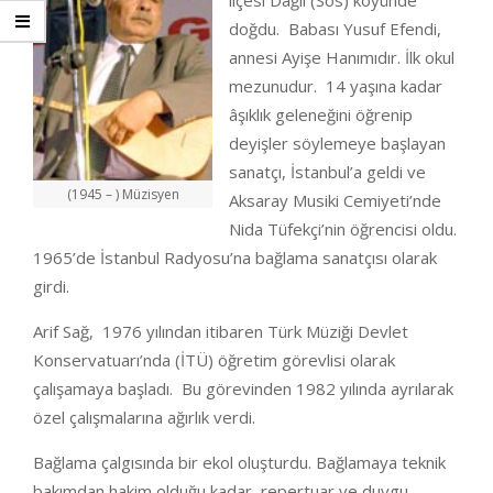
ilçesi Dağlı (Sos) köyünde
doğdu. Babası Yusuf Efendi,
annesi Ayişe Hanımıdır. İlk okul
mezunudur. 14 yaşına kadar
âşıklık geleneğini öğrenip
deyişler söylemeye başlayan
sanatçı, İstanbul’a geldi ve
(1945 – ) Müzisyen
Aksaray Musiki Cemiyeti’nde
Nida Tüfekçi’nin öğrencisi oldu.
1965’de İstanbul Radyosu’na bağlama sanatçısı olarak
girdi.
Arif Sağ, 1976 yılından itibaren Türk Müziği Devlet
Konservatuarı’nda (İTÜ) öğretim görevlisi olarak
çalışamaya başladı. Bu görevinden 1982 yılında ayrılarak
özel çalışmalarına ağırlık verdi.
Bağlama çalgısında bir ekol oluşturdu. Bağlamaya teknik
bakımdan hakim olduğu kadar, repertuar ve duygu