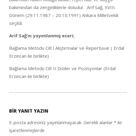
bakımından da zenginliklerle doludur. Arif Sağ, XVIII.
Dönem (29.11.1987 – 20.10.1991) Ankara Milletvekili
seçildi.
Arif Sağ’ın yayımlanmış eseri;
Bağlama Metodu Cilt l Alıştırmalar ve Repertuvar ( Erdal
Erzincan ile birlikte)
Bağlama Metodu Cilt II Diziler ve Pozisyonlar (Erdal
Erzincan ile birlikte)
2020-
10-
BIR YANIT YAZIN
05
E-posta adresiniz yayınlanmayacak.
Gerekli alanlar
*
ile
işaretlenmişlerdir