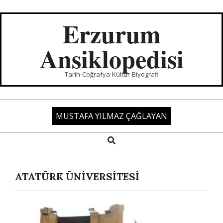
Skip
to
Erzurum
content
Ansiklopedisi
Tarih-Coğrafya-Kültür-Biyografi
MUSTAFA YILMAZ ÇAĞLAYAN
Search
Primary
Navigation
Menu
ATATÜRK ÜNİVERSİTESİ