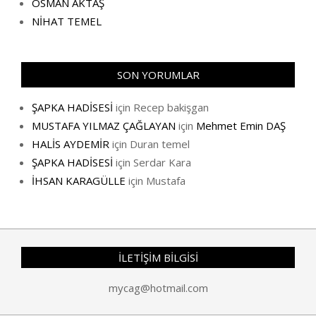
OSMAN AKTAŞ
NİHAT TEMEL
SON YORUMLAR
ŞAPKA HADİSESİ
için
Recep bakişgan
MUSTAFA YILMAZ ÇAĞLAYAN
için
Mehmet Emin DAŞ
HALİS AYDEMİR
için
Duran temel
ŞAPKA HADİSESİ
için
Serdar Kara
İHSAN KARAGÜLLE
için
Mustafa
İLETİŞİM BİLGİSİ
mycag@hotmail.com