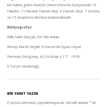
biri haline gelen Atatürk Üniversitesi’nin bünyesinde 19
Fakülte, 12 Meslek Yüksek okul, 4 Yüksek Okul, 7 Enstitü
ve 15 Araştırma Merkezi bulunmaktadır.
Bibliyografya
Rıfkı Salim Burçak, On Yılın Anıları
Recep Murat Geçikli, Erzurum’da Siyasi Hayat
Neriman Görgünay, A.Ü.IV.Kitap s.171 -1978
İl Turizm Müdürlüğü
2021-
02-
BIR YANIT YAZIN
07
E-posta adresiniz yayınlanmayacak.
Gerekli alanlar
*
ile