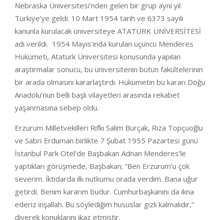
Nebraska Üniversitesi’nden gelen bir grup ayni yıl
Türkiye’ye geldi. 10 Mart 1954 tarih ve 6373 sayılı
kanunla kurulacak üniversiteye ATATÜRK ÜNİVERSİTESİ
adı verildi. 1954 Mayıs’ında kurulan üçüncü Menderes
Hükümeti, Atatürk Üniversitesi konusunda yapılan
araştırmalar sonucu, bu üniversitenin bütün fakültelerinin
bir arada olmasını kararlaştırdı. Hükümetin bu kararı Doğu
Anadolu’nun belli başlı vilayetleri arasında rekabet
yaşanmasına sebep oldu.
Erzurum Milletvekilleri Rıfkı Salim Burçak, Rıza Topçuoğlu
ve Sabri Erduman birlikte 7 Şubat 1955 Pazartesi günü
İstanbul Park Otel’de Başbakan Adnan Menderes’le
yaptıkları görüşmede, Başbakan; “Ben Erzurum’u çok
severim. İktidarda ilk nutkumu orada verdim. Bana uğur
getirdi. Benim kararım budur. Cumhurbaşkanını da ikna
ederiz inşallah. Bu söylediğim hususlar gizli kalmalıdır,”
diyerek konuklarını ikaz etmiştir.