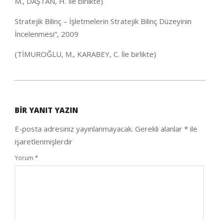
M., DAŞTAN, H. İle birlikte)
Stratejik Bilinç – İşletmelerin Stratejik Bilinç Düzeyinin
İncelenmesi”, 2009
(TİMUROĞLU, M., KARABEY, C. İle birlikte)
2020-
10-
BIR YANIT YAZIN
05
E-posta adresiniz yayınlanmayacak.
Gerekli alanlar
*
ile
işaretlenmişlerdir
Yorum
*