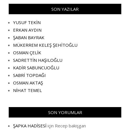
SON YAZILAR
YUSUF TEKİN
ERKAN AYDIN
ŞABAN BAYRAK
MÜKERREM KELEŞ ŞEHİTOĞLU
OSMAN ÇELİK
SADRETTİN HAŞILOĞLU
KADİR SABUNCUOĞLU
SABRİ TOPDAĞI
OSMAN AKTAŞ
NİHAT TEMEL
SON YORUMLAR
ŞAPKA HADİSESİ
için
Recep bakişgan