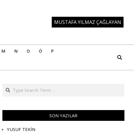
MUSTAFA YILMAZ ÇAĞLAYAN
M
N
O
Ö
P
Search
Search
SON YAZILAR
YUSUF TEKİN