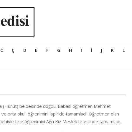
edisi
C
Ç
D
E
F
G
H
I
İ
J
K
L
kaya (Hunut) beldesinde doğdu. Babası öğretmen Mehmet
kul ve orta okul öğrenimini İspir’de tamamladı. Öğretmen olan
ebiyle Lise öğrenimini Ağrı Kız Meslek Lisesi’nde tamamladı.