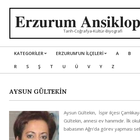
Skip
to
Erzurum Ansiklop
content
Tarih-Coğrafya-Kültür-Biyografi
KATEGORILER
ERZURUM’UN İLÇELERİ
A
B
Primary
R
S
Ş
T
U
Ü
V
Y
Z
Navigation
Menu
AYSUN GÜLTEKİN
Aysun Gültekin, İspir ilçesi Çamlı
Gültekin, annesi ev hanımıdır. İlk o
babasının Ağrı’da görev yapması seb