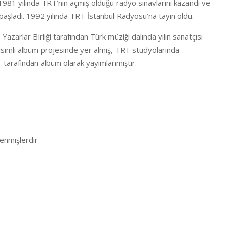
n 1981 yılında TRT’nin açmış olduğu radyo sınavlarını kazandı ve
ladı. 1992 yılında TRT İstanbul Radyosu’na tayin oldu.
Yazarlar Birliği tarafından Türk müziği dalında yılın sanatçısı
i” isimli albüm projesinde yer almış, TRT stüdyolarında
RT tarafından albüm olarak yayımlanmıştır.
lenmişlerdir