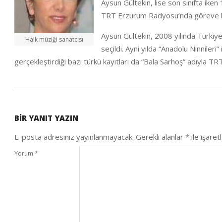
Aysun Gültekin, lise son sınıfta ike
TRT Erzurum Radyosu’nda göreve baş
Aysun Gültekin, 2008 yılında Türkiye 
Halk müziği sanatcısı
seçildi. Ayni yılda “Anadolu Ninniler
gerçekleştirdiği bazı türkü kayıtları da “Bala Sarhoş” adıyla T
2020-
10-
BIR YANIT YAZIN
05
E-posta adresiniz yayınlanmayacak.
Gerekli alanlar
*
ile işaret
Yorum
*