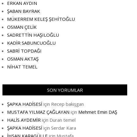
ERKAN AYDIN
ŞABAN BAYRAK
MÜKERREM KELEŞ ŞEHİTOĞLU
OSMAN ÇELİK
SADRETTİN HAŞILOĞLU
KADİR SABUNCUOĞLU
SABRİ TOPDAĞI
OSMAN AKTAŞ
NİHAT TEMEL
SON YORUMLAR
ŞAPKA HADİSESİ
için
Recep bakişgan
MUSTAFA YILMAZ ÇAĞLAYAN
için
Mehmet Emin DAŞ
HALİS AYDEMİR
için
Duran temel
ŞAPKA HADİSESİ
için
Serdar Kara
İHSAN KARAGÜLLE
için
Mustafa