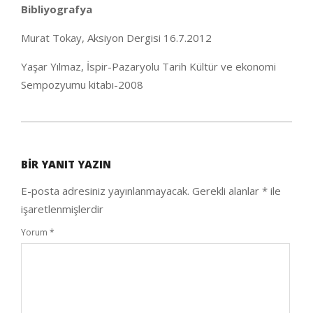
Bibliyografya
Murat Tokay, Aksiyon Dergisi 16.7.2012
Yaşar Yılmaz, İspir-Pazaryolu Tarih Kültür ve ekonomi
Sempozyumu kitabı-2008
2020-
10-
BIR YANIT YAZIN
11
E-posta adresiniz yayınlanmayacak.
Gerekli alanlar
*
ile
işaretlenmişlerdir
Yorum
*