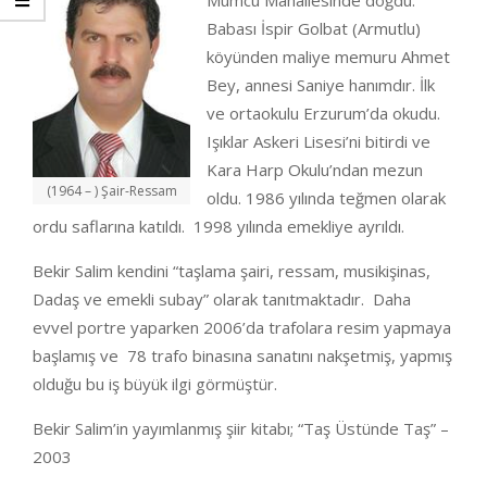
Mumcu Mahallesinde doğdu.
Babası İspir Golbat (Armutlu)
köyünden maliye memuru Ahmet
Bey, annesi Saniye hanımdır. İlk
ve ortaokulu Erzurum’da okudu.
Işıklar Askeri Lisesi’ni bitirdi ve
Kara Harp Okulu’ndan mezun
(1964 – ) Şair-Ressam
oldu. 1986 yılında teğmen olarak
ordu saflarına katıldı. 1998 yılında emekliye ayrıldı.
Bekir Salim kendini “taşlama şairi, ressam, musikişinas,
Dadaş ve emekli subay” olarak tanıtmaktadır. Daha
evvel portre yaparken 2006’da trafolara resim yapmaya
başlamış ve 78 trafo binasına sanatını nakşetmiş, yapmış
olduğu bu iş büyük ilgi görmüştür.
Bekir Salim’in yayımlanmış şiir kitabı; “Taş Üstünde Taş” –
2003