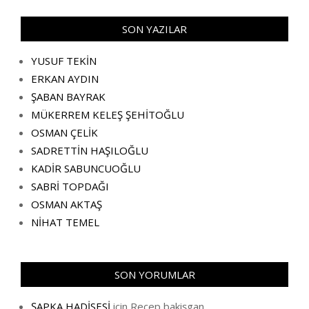
SON YAZILAR
YUSUF TEKİN
ERKAN AYDIN
ŞABAN BAYRAK
MÜKERREM KELEŞ ŞEHİTOĞLU
OSMAN ÇELİK
SADRETTİN HAŞILOĞLU
KADİR SABUNCUOĞLU
SABRİ TOPDAĞI
OSMAN AKTAŞ
NİHAT TEMEL
SON YORUMLAR
ŞAPKA HADİSESİ
için
Recep bakişgan