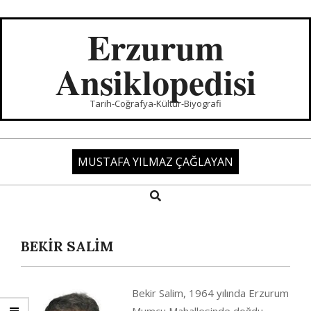
Skip
to
Erzurum
content
Ansiklopedisi
Tarih-Coğrafya-Kültür-Biyografi
MUSTAFA YILMAZ ÇAĞLAYAN
Search
Primary
Navigation
Menu
BEKİR SALİM
Bekir Salim, 1964 yılında Erzurum