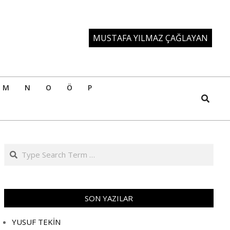
MUSTAFA YILMAZ ÇAĞLAYAN
M
N
O
Ö
P
Search
Search
SON YAZILAR
YUSUF TEKİN