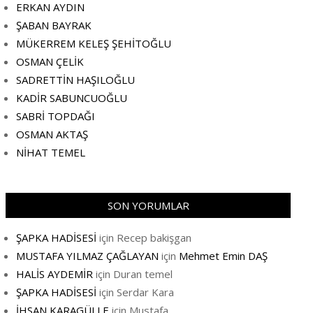
ERKAN AYDIN
ŞABAN BAYRAK
MÜKERREM KELEŞ ŞEHİTOĞLU
OSMAN ÇELİK
SADRETTİN HAŞILOĞLU
KADİR SABUNCUOĞLU
SABRİ TOPDAĞI
OSMAN AKTAŞ
NİHAT TEMEL
SON YORUMLAR
ŞAPKA HADİSESİ
için
Recep bakişgan
MUSTAFA YILMAZ ÇAĞLAYAN
için
Mehmet Emin DAŞ
HALİS AYDEMİR
için
Duran temel
ŞAPKA HADİSESİ
için
Serdar Kara
İHSAN KARAGÜLLE
için
Mustafa