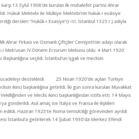
e karşı 13 Eylül 1908’de kurulan ilk muhalefet partisi Ahrar
 aldı. Hukuk Mektebi ile Mülkiye Mektebi’nin hukuk-i esâsiye
erdiği dersleri “Hukûk-i Esasiye”(I-III. İstanbul 1325 r.) adıyla
lli Ahrar Fırkası ve Osmanlı Çiftçiler Cemiyeti’nin adayı olarak
lis-i Meb’usan IV.Dönem Erzurum Mebusu oldu. 4 Mart 1920
Başkanlığına seçildi. İstanbul’un işgali ve meclisin
li Mücadeleyi destekledi. 23 Nisan 1920’de açılan Türkiye
lisin ikinci başkanlığına getirildi. İki gün sonra kurulan Muvakkat
Vekilliğinden ve Meclis ikinci başkanlığından istifa etti. 14 Mayıs
önderildi. Asıl amaç ise İtalya ve Fransa ile ilişkileri
n edildi. Haziran 1923’te Roma temsilciliği görevinden ayrıldı
azesi İstanbul’a getirilerek 14 Şubat 1930’da Merkez Efendi