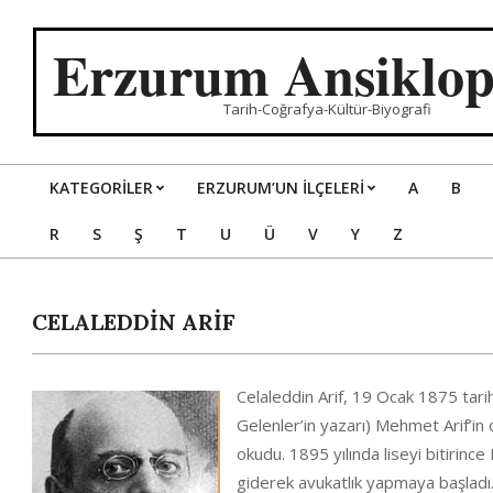
Skip
to
Erzurum Ansiklop
content
Tarih-Coğrafya-Kültür-Biyografi
KATEGORILER
ERZURUM’UN İLÇELERİ
A
B
Primary
R
S
Ş
T
U
Ü
V
Y
Z
Navigation
Menu
CELALEDDİN ARİF
Celaleddin Arif, 19 Ocak 1875 tar
Gelenler’in yazarı) Mehmet Arif’in 
okudu. 1895 yılında liseyi bitirince
giderek avukatlık yapmaya başladı.