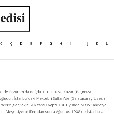
edisi
C
Ç
D
E
F
G
H
I
İ
J
K
L
ihinde Erzurum’da doğdu. Hukukcu ve Yazar (Başımıza
oğludur. İstanbul’daki Mekteb-i Sultani’de (Galatasaray Lisesi)
 Paris’e giderek hukuk tahsili yaptı. 1901 yılında Mısır-Kahire’ye
 II. Meşrutiyet’in ilânından sonra Ağustos 1908’de İstanbul’a