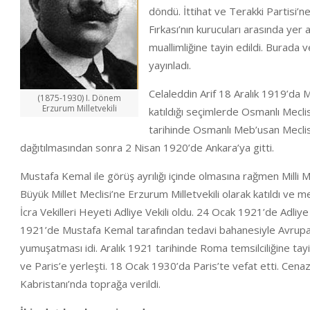
döndü. İttihat ve Terakki Partisi’n
Fırkası’nın kurucuları arasında yer
muallimliğine tayin edildi. Burada v
yayınladı.
Celaleddin Arif 18 Aralık 1919’da Mi
(1875-1930) I. Dönem
Erzurum Milletvekili
katıldığı seçimlerde Osmanlı Mec
tarihinde Osmanlı Meb’usan Meclisi 
dağıtılmasından sonra 2 Nisan 1920’de Ankara’ya gitti.
Mustafa Kemal ile görüş ayrılığı içinde olmasına rağmen Mil
Büyük Millet Meclisi’ne Erzurum Milletvekili olarak katıldı ve mec
İcra Vekilleri Heyeti Adliye Vekili oldu. 24 Ocak 1921’de Adliye 
1921’de Mustafa Kemal tarafından tedavi bahanesiyle Avrupa’ya g
yumuşatması idi. Aralık 1921 tarihinde Roma temsilciliğine tayi
ve Paris’e yerleşti. 18 Ocak 1930’da Paris’te vefat etti. Cen
Kabristanı’nda toprağa verildi.