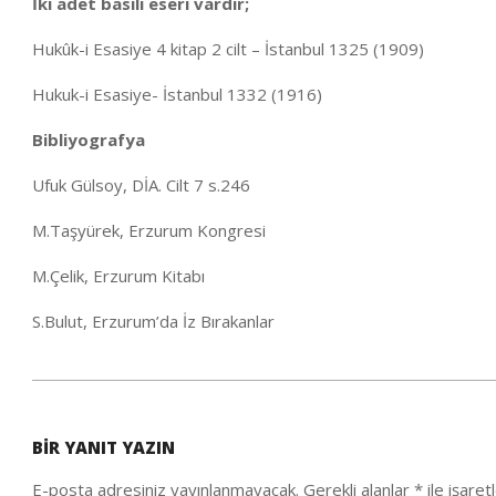
İki adet basılı eseri vardır;
Hukûk-i Esasiye 4 kitap 2 cilt – İstanbul 1325 (1909)
Hukuk-i Esasiye- İstanbul 1332 (1916)
Bibliyografya
Ufuk Gülsoy, DİA. Cilt 7 s.246
M.Taşyürek, Erzurum Kongresi
M.Çelik, Erzurum Kitabı
S.Bulut, Erzurum’da İz Bırakanlar
2020-
10-
BIR YANIT YAZIN
04
E-posta adresiniz yayınlanmayacak.
Gerekli alanlar
*
ile işaret