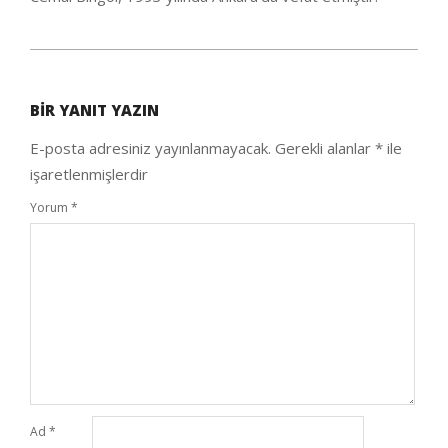
2020-
10-
BIR YANIT YAZIN
04
E-posta adresiniz yayınlanmayacak.
Gerekli alanlar
*
ile
işaretlenmişlerdir
Yorum
*
Ad
*