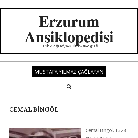
Skip
to
Erzurum
content
Ansiklopedisi
Tarih-Coğrafya-Kültür-Biyografi
MUSTAFA YILMAZ ÇAĞLAYAN
Search
Primary
Navigation
Menu
CEMAL BİNGÖL
Cemal Bingöl, 1328