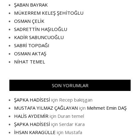
ŞABAN BAYRAK
MÜKERREM KELEŞ ŞEHİTOĞLU
OSMAN ÇELİK
SADRETTİN HAŞILOĞLU
KADİR SABUNCUOĞLU
SABRİ TOPDAĞI
OSMAN AKTAŞ
NİHAT TEMEL
SON YORUMLAR
ŞAPKA HADİSESİ
için
Recep bakişgan
MUSTAFA YILMAZ ÇAĞLAYAN
için
Mehmet Emin DAŞ
HALİS AYDEMİR
için
Duran temel
ŞAPKA HADİSESİ
için
Serdar Kara
İHSAN KARAGÜLLE
için
Mustafa