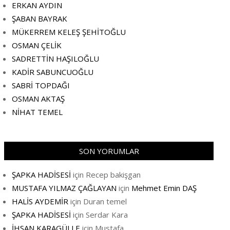
ERKAN AYDIN
ŞABAN BAYRAK
MÜKERREM KELEŞ ŞEHİTOĞLU
OSMAN ÇELİK
SADRETTİN HAŞILOĞLU
KADİR SABUNCUOĞLU
SABRİ TOPDAĞI
OSMAN AKTAŞ
NİHAT TEMEL
SON YORUMLAR
ŞAPKA HADİSESİ
için
Recep bakişgan
MUSTAFA YILMAZ ÇAĞLAYAN
için
Mehmet Emin DAŞ
HALİS AYDEMİR
için
Duran temel
ŞAPKA HADİSESİ
için
Serdar Kara
İHSAN KARAGÜLLE
için
Mustafa