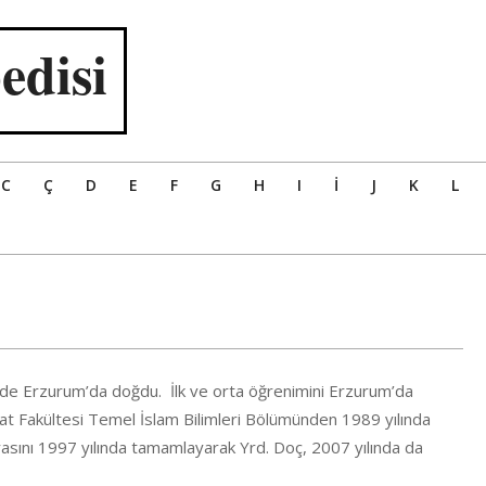
edisi
C
Ç
D
E
F
G
H
I
İ
J
K
L
de Erzurum’da doğdu. İlk ve orta öğrenimini Erzurum’da
yat Fakültesi Temel İslam Bilimleri Bölümünden 1989 yılında
asını 1997 yılında tamamlayarak Yrd. Doç, 2007 yılında da