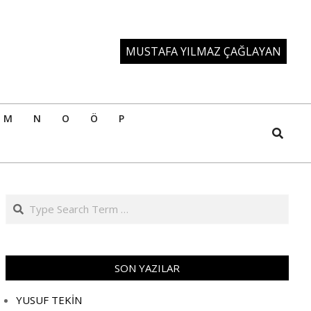
MUSTAFA YILMAZ ÇAĞLAYAN
M
N
O
Ö
P
Search
Search
SON YAZILAR
YUSUF TEKİN