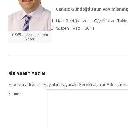
Cengiz Gündoğdu’nun yayımlanmış 
Hacı Bektâş-ı Veli – Öğretisi ve Taki
Gülşen-i Râz – 2011
(1965 – ) Akademisyen
Yazar
2020-
10-
BIR YANIT YAZIN
04
E-posta adresiniz yayınlanmayacak.
Gerekli alanlar
*
ile işaret
Yorum
*