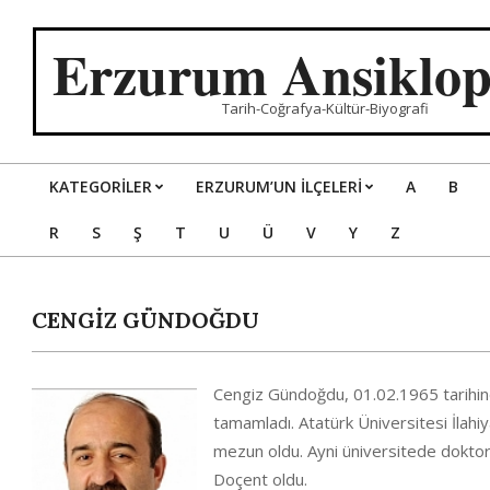
Skip
to
Erzurum Ansiklop
content
Tarih-Coğrafya-Kültür-Biyografi
KATEGORILER
ERZURUM’UN İLÇELERİ
A
B
Primary
R
S
Ş
T
U
Ü
V
Y
Z
Navigation
Menu
CENGİZ GÜNDOĞDU
Cengiz Gündoğdu, 01.02.1965 tarihin
tamamladı. Atatürk Üniversitesi İlahi
mezun oldu. Ayni üniversitede doktor
Doçent oldu.