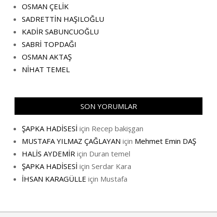
OSMAN ÇELİK
SADRETTİN HAŞILOĞLU
KADİR SABUNCUOĞLU
SABRİ TOPDAĞI
OSMAN AKTAŞ
NİHAT TEMEL
SON YORUMLAR
ŞAPKA HADİSESİ
için
Recep bakişgan
MUSTAFA YILMAZ ÇAĞLAYAN
için
Mehmet Emin DAŞ
HALİS AYDEMİR
için
Duran temel
ŞAPKA HADİSESİ
için
Serdar Kara
İHSAN KARAGÜLLE
için
Mustafa