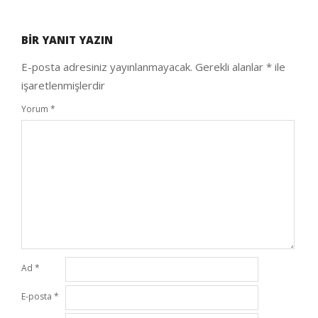
2020-
10-
BIR YANIT YAZIN
04
E-posta adresiniz yayınlanmayacak.
Gerekli alanlar
*
ile
işaretlenmişlerdir
Yorum
*
Ad
*
E-posta
*