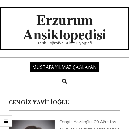
Skip
to
Erzurum
content
Ansiklopedisi
Tarih-Coğrafya-Kültür-Biyografi
MUSTAFA YILMAZ ÇAĞLAYAN
Search
Primary
Navigation
Menu
CENGİZ YAVİLİOĞLU
Cengiz Yavilioğlu, 20 Ağustos