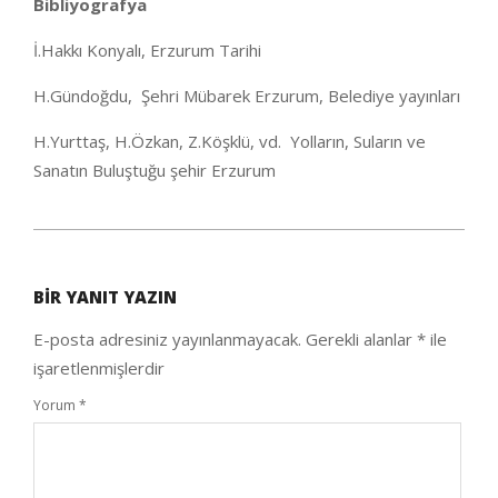
Bibliyografya
İ.Hakkı Konyalı, Erzurum Tarihi
H.Gündoğdu, Şehri Mübarek Erzurum, Belediye yayınları
H.Yurttaş, H.Özkan, Z.Köşklü, vd. Yolların, Suların ve
Sanatın Buluştuğu şehir Erzurum
2021-
02-
BIR YANIT YAZIN
04
E-posta adresiniz yayınlanmayacak.
Gerekli alanlar
*
ile
işaretlenmişlerdir
Yorum
*