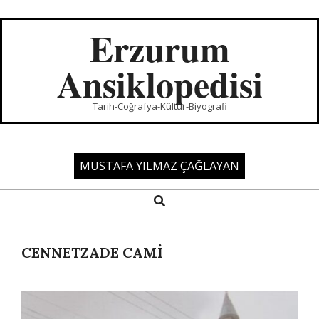
Skip
to
Erzurum
content
Ansiklopedisi
Tarih-Coğrafya-Kültür-Biyografi
MUSTAFA YILMAZ ÇAĞLAYAN
Search
Primary
Navigation
Menu
CENNETZADE CAMİ