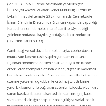
(M.1785) İSMAİL Efendi tarafından yaptırılmıştır.
İ.H.Konyalı Ankara Vakıflar Genel Müdürlüğü Erzurum
Evkafı fihrist defterinde 2327 numarada Cennetzade
İsmail Efendinin Erzurum’da Erzincan kapısında yaptırdığı,
Karacehennem demekle maruf camiine tâyin ettiği
gelirlerin mufassal kaydını gördüğünü belirtmektedir.
(Erzurum Tarihi s.199)
Camiin sağ ve sol duvarları moloz taşla, cephe duvarı
muntazam kesme taşla yapılmıştır. Camiin üstünü
tuğladan dondurma denilen sağır ve büyük bir kubbe
örter. İçten tromplara oturan kubbe, dıştan iki kademeli
kasnak üzerinde yer alır. Son cemaat mahalli dört sütun
üzerine yükselen üç kubbe ile örtülmüştür. Birbirine
yuvarlak kemerlerle bağlanan sütunlar kaidesiz olup, kare
sütun başlıkları basit mukarnaslıdır. Caminin giriş kapısı
sivri kemerli alınlığa sahiptir. Kapı açıklığı yuvarlak basık
kemerlidir ve iki yanında sütünceleri vardır. Minare