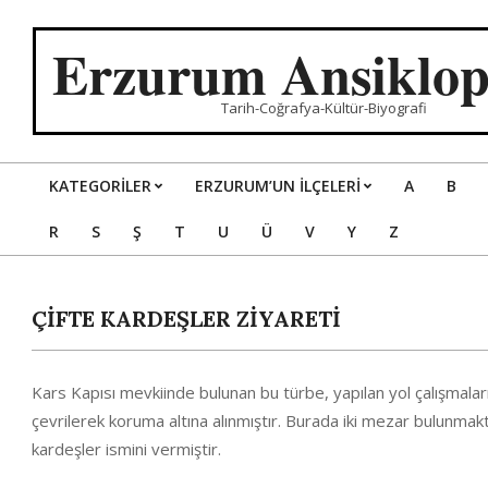
Skip
to
Erzurum Ansiklop
content
Tarih-Coğrafya-Kültür-Biyografi
KATEGORILER
ERZURUM’UN İLÇELERİ
A
B
Primary
R
S
Ş
T
U
Ü
V
Y
Z
Navigation
Menu
ÇİFTE KARDEŞLER ZİYARETİ
Kars Kapısı mevkiinde bulunan bu türbe, yapılan yol çalışmalar
çevrilerek koruma altına alınmıştır. Burada iki mezar bulunmakt
kardeşler ismini vermiştir.