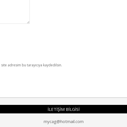
site adresim bu tarayıcıya kaydedilsin.
İLETİŞİM BİLGİSİ
mycag@hotmail.com