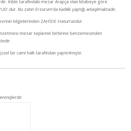
ardır. Kıble tarafındaki mezar Arapça olan kitabeye göre
dur. Bu zatın Erzurum’da kadılık yaptığı anlaşılmaktadır.
devrinin bilginlerinden ZAHİDE Hatun’undur.
benzetmesi mezar taşlarının birbirine benzemesinden
ktedir.
üzel bir cami halk tarafından yaptırılmıştır.
lenmişlerdir