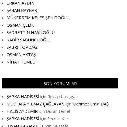
ERKAN AYDIN
ŞABAN BAYRAK
MÜKERREM KELEŞ ŞEHİTOĞLU
OSMAN ÇELİK
SADRETTİN HAŞILOĞLU
KADİR SABUNCUOĞLU
SABRİ TOPDAĞI
OSMAN AKTAŞ
NİHAT TEMEL
SON YORUMLAR
ŞAPKA HADİSESİ
için
Recep bakişgan
MUSTAFA YILMAZ ÇAĞLAYAN
için
Mehmet Emin DAŞ
HALİS AYDEMİR
için
Duran temel
ŞAPKA HADİSESİ
için
Serdar Kara
İHSAN KARAGÜLLE
için
Mustafa