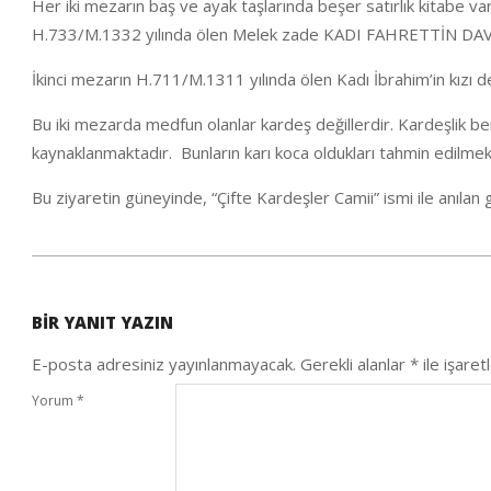
Her iki mezarın baş ve ayak taşlarında beşer satırlık kitabe v
H.733/M.1332 yılında ölen Melek zade KADI FAHRETTİN DAVUD’ 
İkinci mezarın H.711/M.1311 yılında ölen Kadı İbrahim’in kızı 
Bu iki mezarda medfun olanlar kardeş değillerdir. Kardeşlik 
kaynaklanmaktadır. Bunların karı koca oldukları tahmin edilme
Bu ziyaretin güneyinde, “Çifte Kardeşler Camii” ismi ile anılan g
2021-
01-
BIR YANIT YAZIN
30
E-posta adresiniz yayınlanmayacak.
Gerekli alanlar
*
ile işaret
Yorum
*