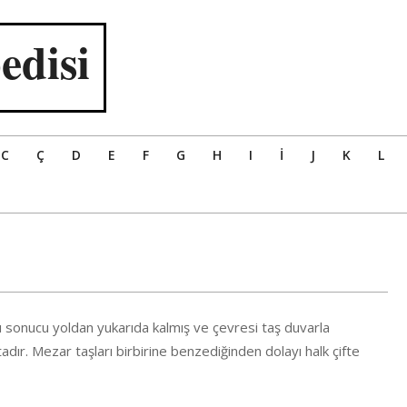
edisi
C
Ç
D
E
F
G
H
I
İ
J
K
L
ı sonucu yoldan yukarıda kalmış ve çevresi taş duvarla
adır. Mezar taşları birbirine benzediğinden dolayı halk çifte