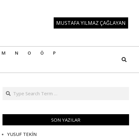
MUSTAFA YILMAZ ÇAĞLAYAN
M
N
O
Ö
P
Search
Search
SON YAZILAR
YUSUF TEKİN