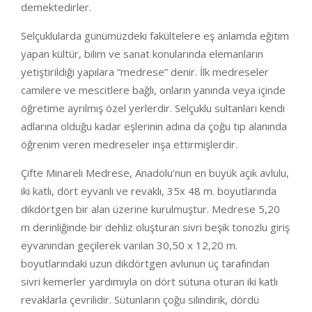
demektedirler.
Selçuklularda günümüzdeki fakültelere eş anlamda eğitim
yapan kültür, bilim ve sanat konularında elemanların
yetiştirildiği yapılara “medrese” denir. İlk medreseler
camilere ve mescitlere bağlı, onların yanında veya içinde
öğretime ayrılmış özel yerlerdir. Selçuklu sultanları kendi
adlarına olduğu kadar eşlerinin adına da çoğu tıp alanında
öğrenim veren medreseler inşa ettirmişlerdir.
Çifte Minareli Medrese, Anadolu’nun en büyük açık avlulu,
iki katlı, dört eyvanlı ve revaklı, 35x 48 m. boyutlarında
dikdörtgen bir alan üzerine kurulmuştur. Medrese 5,20
m derinliğinde bir dehliz oluşturan sivri beşik tonozlu giriş
eyvanından geçilerek varılan 30,50 x 12,20 m.
boyutlarındaki uzun dikdörtgen avlunun üç tarafından
sivri kemerler yardımıyla on dört sütuna oturan iki katlı
revaklarla çevrilidir. Sütunların çoğu silindirik, dördü