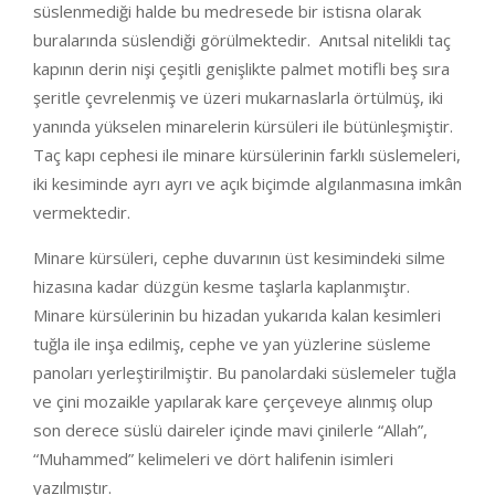
süslenmediği halde bu medresede bir istisna olarak
buralarında süslendiği görülmektedir. Anıtsal nitelikli taç
kapının derin nişi çeşitli genişlikte palmet motifli beş sıra
şeritle çevrelenmiş ve üzeri mukarnaslarla örtülmüş, iki
yanında yükselen minarelerin kürsüleri ile bütünleşmiştir.
Taç kapı cephesi ile minare kürsülerinin farklı süslemeleri,
iki kesiminde ayrı ayrı ve açık biçimde algılanmasına imkân
vermektedir.
Minare kürsüleri, cephe duvarının üst kesimindeki silme
hizasına kadar düzgün kesme taşlarla kaplanmıştır.
Minare kürsülerinin bu hizadan yukarıda kalan kesimleri
tuğla ile inşa edilmiş, cephe ve yan yüzlerine süsleme
panoları yerleştirilmiştir. Bu panolardaki süslemeler tuğla
ve çini mozaikle yapılarak kare çerçeveye alınmış olup
son derece süslü daireler içinde mavi çinilerle “Allah”,
“Muhammed” kelimeleri ve dört halifenin isimleri
yazılmıştır.