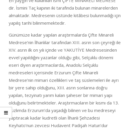
En yaygın ve kullanılan ismi ÇİFTE MİNARELİ MEDRESE’
dir. İsmini Taç kapının iki tarafında bulunan minarelerden
almaktadır. Medresenin üstünde kitâbesi bulunmadığı için
yapılış tarihi bilinmemektedir.
Günümüze kadar yapılan araştırmalarda Çifte Minareli
Medrese’nin İlhanlılar tarafından XIII. asrın son çeyreği ile
XIV. asrın ilk on yılı içinde ve YAKUTİYE Medresesinden
evvel yapıldığını yazanlar olduğu gibi, Selçuklu dönemi
eseri diyen araştırmacılarda, Anadolu Selçuklu
medreseleri içerisinde Erzurum Çifte Minareli
Medrese’nin mimari özellikleri ve taş süslemeleri ile ayrı
bir yere sahip olduğunu, XIII. asrın sonlarına doğru
yapılan, tezyinatı yarım kalan şaheser bir mimari yapı
olduğunu belirtmekteler. Araştırmacıların bir kısmı da 13.
Yüzlımda Erzurum’da yaşadığı bilinen ve bu medreseyi
yaptıracak kadar kudretli olan İlhanlı Şehzadesi
Keyhato’nun zevcesi Hudavent Padişah Hatun’dur