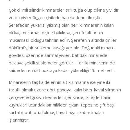
Çok dilimli silindirik minareler sırlı tuğla olup dikine yivlidir
ve bu yivler üçgen çinilerle hareketlendirilmiştir.
Şerefeden yukarısı yıkılmış olan her iki minarenin kalan
birkaç mukarnas dişine bakılırsa, şerefe altlarının
mukarnaslı olduğu tahmin edilir. Şerefenin altında çinileri
dökülmüş bir süsleme kuşağı yer alır. Doğudaki minare
gövdesi üzerinde sarmal yivler, batıdaki minarede
baklava şekilli süslemeler görülür. Her iki minarenin de
kaideden en üst noktaya kadar yüksekliği 26 metredir.
Minarelerin taş kaidelerinin alt kısımlarına ise yine iki
taraflı olmak üzere dört panoya, kalın birer kaval silmenin
çerçevelediği sivri kemerler içerisinde, iki ejderhanın
kuyrukları ucundaki bir hilâlden çıkan, tepesine çift başlı
kartal motifi oturtulmuş hayat ağacı kabartmaları
işlenmiştir.