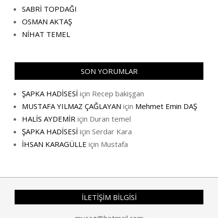
SABRİ TOPDAĞI
OSMAN AKTAŞ
NİHAT TEMEL
SON YORUMLAR
ŞAPKA HADİSESİ
için
Recep bakişgan
MUSTAFA YILMAZ ÇAĞLAYAN
için
Mehmet Emin DAŞ
HALİS AYDEMİR
için
Duran temel
ŞAPKA HADİSESİ
için
Serdar Kara
İHSAN KARAGÜLLE
için
Mustafa
İLETİŞİM BİLGİSİ
mycag@hotmail.com