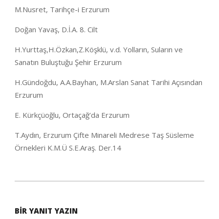
M.Nusret, Tarihçe-i Erzurum
Doğan Yavaş, D.İ.A. 8. Cilt
H.Yurttaş,H.Özkan,Z.Köşklü, v.d. Yolların, Suların ve
Sanatın Buluştuğu Şehir Erzurum
H.Gündoğdu, A.A.Bayhan, M.Arslan Sanat Tarihi Açısından
Erzurum
E. Kürkçüoğlu, Ortaçağ’da Erzurum
T.Aydın, Erzurum Çifte Minareli Medrese Taş Süsleme
Örnekleri K.M.Ü S.E.Araş. Der.14
2021-
01-
BIR YANIT YAZIN
29