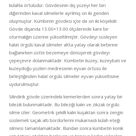
külahla örtülüdür. Gövdesinin dış yüzeyi her biri
diğerinden kaval silmelerle ayrılmış on iki genden
oluşmuştur. Kümbetin gövdesi içte de on iki köşelidir.
Gövde dışarıda 13.00×13.00 ölçülerinde kare bir
oturmalığın üzerine yükseltilmiştir. Gövdeyi süsleyen
halat örgülü kaval silmeler altta yatay olarak birbirine
bağlanırken üstte bezemeye dönüşerek gövdeyi
çepeçevre dolanmaktadır. Kümbetin kuzey, kuzeybatı ve
kuzeydoğu yüzleri medresenin eyvan örtüsü ile
birleştiğinden halat örgülü silmeler eyvan yükseltisine
uydurulmuştur.
Silindirik gövde üzerindeki kemerlerden sonra yatay bir
bilezik bulunmaktadır. Bu bileziği kalın ve zikzak örgülü
silme izler. Geometrik şekilli kalın kuşaktan sonra zengin
süslemeli saçak altı bordürlerini mukarnaslı külah eteği
silmesi tamamlamaktadır. Bundan sonra kümbetin konik
üst örtüsü etekten başlayan ve tepeye kadar yükselen