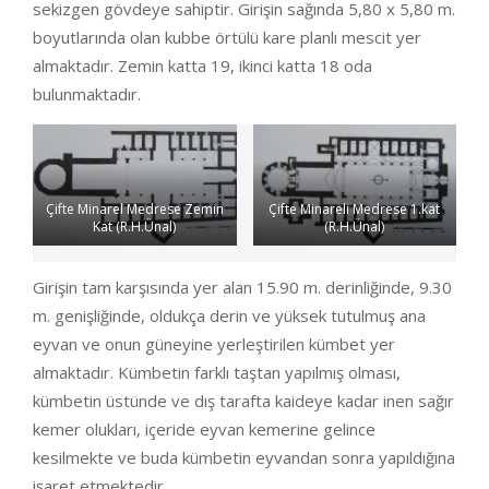
sekizgen gövdeye sahiptir. Girişin sağında 5,80 x 5,80 m.
boyutlarında olan kubbe örtülü kare planlı mescit yer
almaktadır. Zemin katta 19, ikinci katta 18 oda
bulunmaktadır.
Çifte Minarel Medrese Zemin
Çifte Minareli Medrese 1.kat
Kat (R.H.Ünal)
(R.H.Ünal)
Girişin tam karşısında yer alan 15.90 m. derinliğinde, 9.30
m. genişliğinde, oldukça derin ve yüksek tutulmuş ana
eyvan ve onun güneyine yerleştirilen kümbet yer
almaktadır. Kümbetin farklı taştan yapılmış olması,
kümbetin üstünde ve dış tarafta kaideye kadar inen sağır
kemer olukları, içeride eyvan kemerine gelince
kesilmekte ve buda kümbetin eyvandan sonra yapıldığına
işaret etmektedir.