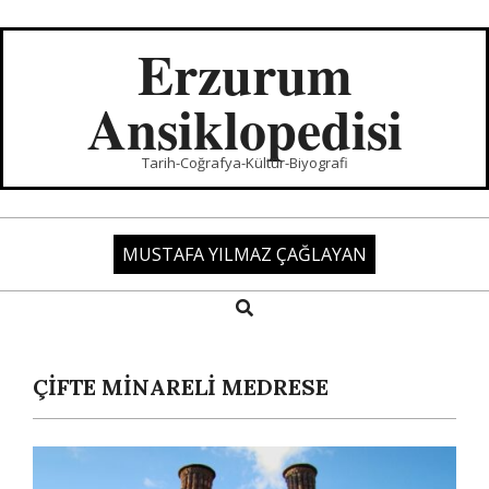
Skip
to
Erzurum
content
Ansiklopedisi
Tarih-Coğrafya-Kültür-Biyografi
MUSTAFA YILMAZ ÇAĞLAYAN
Search
Primary
Navigation
Menu
ÇİFTE MİNARELİ MEDRESE