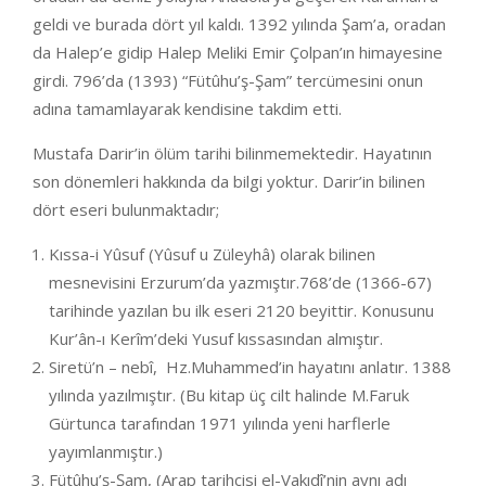
geldi ve burada dört yıl kaldı. 1392 yılında Şam’a, oradan
da Halep’e gidip Halep Meliki Emir Çolpan’ın himayesine
girdi. 796’da (1393) “Fütûhu’ş-Şam” tercümesini onun
adına tamamlayarak kendisine takdim etti.
Mustafa Darir’in ölüm tarihi bilinmemektedir. Hayatının
son dönemleri hakkında da bilgi yoktur. Darir’in bilinen
dört eseri bulunmaktadır;
Kıssa-i Yûsuf (Yûsuf u Züleyhâ) olarak bilinen
mesnevisini Erzurum’da yazmıştır.768’de (1366-67)
tarihinde yazılan bu ilk eseri 2120 beyittir. Konusunu
Kur’ân-ı Kerîm’deki Yusuf kıssasından almıştır.
Siretü’n – nebî, Hz.Muhammed’in hayatını anlatır. 1388
yılında yazılmıştır. (Bu kitap üç cilt halinde M.Faruk
Gürtunca tarafından 1971 yılında yeni harflerle
yayımlanmıştır.)
Fütûhu’ş-Şam, (Arap tarihçisi el-Vakıdî’nin aynı adı