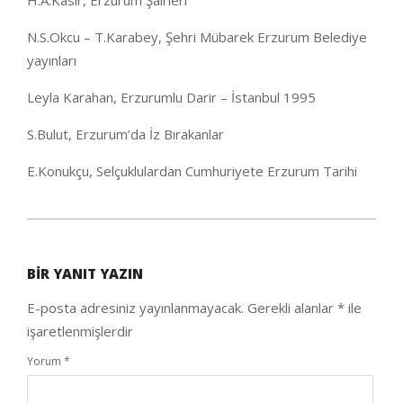
H.A.Kasır, Erzurum Şairleri
N.S.Okcu – T.Karabey, Şehri Mübarek Erzurum Belediye
yayınları
Leyla Karahan, Erzurumlu Darir – İstanbul 1995
S.Bulut, Erzurum’da İz Bırakanlar
E.Konukçu, Selçuklulardan Cumhuriyete Erzurum Tarihi
2020-
10-
BIR YANIT YAZIN
04
E-posta adresiniz yayınlanmayacak.
Gerekli alanlar
*
ile
işaretlenmişlerdir
Yorum
*