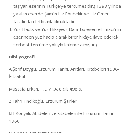
taşıyan eserinin Türkçe’ye tercümesidir.) 1393 yılında
yazılan eserde Şam’ın Hz.Ebubekir ve Hz.Ömer
tarafından fethi anlatılmaktadır.
Yüz Hadis ve Yüz Hikâye, ( Darir bu eseri el-İmadi’nin
eserinden yüz hadis alarak birer hikâye ilave ederek
serbest tercüme yoluyla kaleme almıştır.)
Bibliyografi
A.Şerif Beygu, Erzurum Tarihi, Anıtları, Kitabeleri 1936-
İstanbul
Mustafa Erkan, T.D.V İ.A. 8.cilt 498 s.
Z.Fahri Fındıkoğlu, Erzurum Şairleri
İ.H.Konyalı, Abideleri ve kitabeleri ile Erzurum Tarihi-
1960