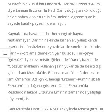
Mustafa bin Yusuf bin Ömerü’d- Darirü-l Erzenü’r-Rumi
diye tanınan Erzurum’lu Kadı Darir, doğuştan kör olduğu
halde hafıza kuvveti ile İslâm ilimlerini öğrenmiş ve bu
sayede kadılık payesini de almıştır.
Kaynaklarda hayatına dair herhangi bir kayda
rastlanmayan Darir’in hakkında bilinenler, yalnız kendi
eserlerinin önsözlerinde yazdıkları ile sınırlı kalmaktadır.
Darir = (kör) âmâ demektir. Şair bu sözü Türkçe’ye
“gözsüz” diye çevirmiştir. Şiirlerinde “Darir”, bazen de
“Gözsüz” mahlasını kullanan şairin yukarıda da belirtildiği
gibi asıl adı Mustafa’dır. Babasının adı Yusuf, dedesinin
ismi Ömer’dir. Adı için kullandığı “Erzenü’r-Rumi” nisbeti
Erzurum’lu olduğunu gösterir. Onun Erzurum’da
Reşidüddin lakaplı Erzurum Emirinin zamanında yetiştiği
söylenmiştir.
Kadı Mustafa Darir H.779/M.1377 yılında Mısır’a gitti. Bu