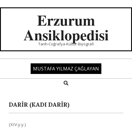
Skip
to
Erzurum
content
Ansiklopedisi
Tarih-Coğrafya-Kültür-Biyografi
MUSTAFA YILMAZ ÇAĞLAYAN
Search
Primary
Navigation
Menu
DARİR (KADI DARIR)
(XIV.y.y.)