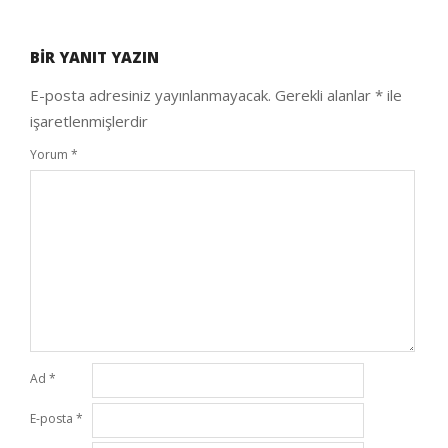
2021-
02-
BIR YANIT YAZIN
04
E-posta adresiniz yayınlanmayacak.
Gerekli alanlar
*
ile
işaretlenmişlerdir
Yorum
*
Ad
*
E-posta
*