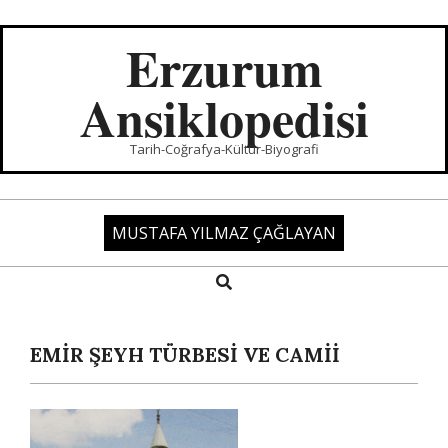
Skip
to
Erzurum
content
Ansiklopedisi
Tarih-Coğrafya-Kültür-Biyografi
MUSTAFA YILMAZ ÇAĞLAYAN
Search
Primary
Navigation
Menu
EMİR ŞEYH TÜRBESİ VE CAMİİ