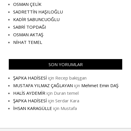
OSMAN ÇELİK
SADRETTİN HAŞILOĞLU
KADİR SABUNCUOĞLU
SABRİ TOPDAĞI
OSMAN AKTAŞ
NİHAT TEMEL
SON YORUMLAR
ŞAPKA HADİSESİ
için
Recep bakişgan
MUSTAFA YILMAZ ÇAĞLAYAN
için
Mehmet Emin DAŞ
HALİS AYDEMİR
için
Duran temel
ŞAPKA HADİSESİ
için
Serdar Kara
İHSAN KARAGÜLLE
için
Mustafa