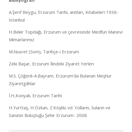
Bibliyografi
A.Şerif Beygu, Erzurum Tarihi, anıtları, Kitabeleri 1936-
İstanbul
H.Bekir Topdağı, Erzurum ve çevresinde Medfun Manevi
Mimarlarımız
M.Nusret (Som), Tarihçe-i Erzurum
Zeki Başar, Erzurum İlindeki Ziyaret Yerleri
M.S. Çöğenli-A.Bayram, Erzurum’da Bulanan Meşhur
Ziyaretgâhlar
İ.H,Konyalı, Erzurum Tarihi
H.Yurttaş, H.Özkan, Z.Köşklü vd. Yolların, Suların ve
Sanatın Buluştuğu Şehir Erzurum- 2008