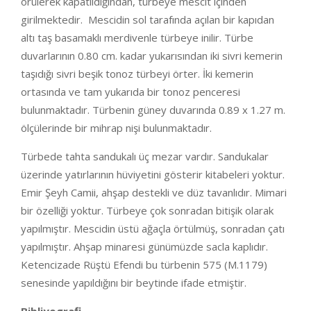
örülerek kapatıldığından, türbeye mescit içinden
girilmektedir. Mescidin sol tarafında açılan bir kapıdan
altı taş basamaklı merdivenle türbeye inilir. Türbe
duvarlarının 0.80 cm. kadar yukarısından iki sivri kemerin
taşıdığı sivri beşik tonoz türbeyi örter. İki kemerin
ortasında ve tam yukarıda bir tonoz penceresi
bulunmaktadır. Türbenin güney duvarında 0.89 x 1.27 m.
ölçülerinde bir mihrap nişi bulunmaktadır.
Türbede tahta sandukalı üç mezar vardır. Sandukalar
üzerinde yatırlarının hüviyetini gösterir kitabeleri yoktur.
Emir Şeyh Camii, ahşap destekli ve düz tavanlıdır. Mimari
bir özelliği yoktur. Türbeye çok sonradan bitişik olarak
yapılmıştır. Mescidin üstü ağaçla örtülmüş, sonradan çatı
yapılmıştır. Ahşap minaresi günümüzde sacla kaplıdır.
Ketencizade Rüştü Efendi bu türbenin 575 (M.1179)
senesinde yapıldığını bir beytinde ifade etmiştir.