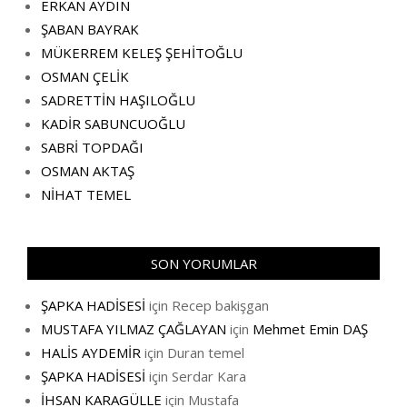
ERKAN AYDIN
ŞABAN BAYRAK
MÜKERREM KELEŞ ŞEHİTOĞLU
OSMAN ÇELİK
SADRETTİN HAŞILOĞLU
KADİR SABUNCUOĞLU
SABRİ TOPDAĞI
OSMAN AKTAŞ
NİHAT TEMEL
SON YORUMLAR
ŞAPKA HADİSESİ
için
Recep bakişgan
MUSTAFA YILMAZ ÇAĞLAYAN
için
Mehmet Emin DAŞ
HALİS AYDEMİR
için
Duran temel
ŞAPKA HADİSESİ
için
Serdar Kara
İHSAN KARAGÜLLE
için
Mustafa