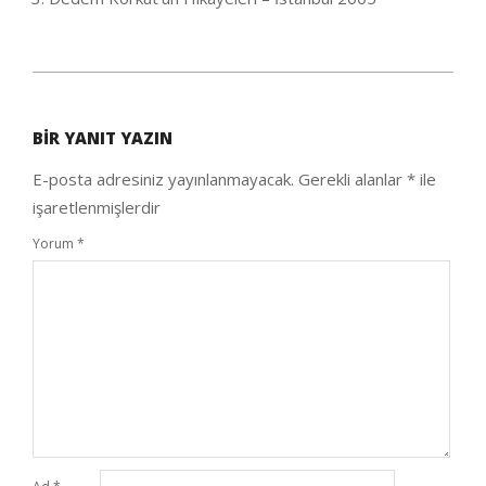
2020-
10-
BIR YANIT YAZIN
04
E-posta adresiniz yayınlanmayacak.
Gerekli alanlar
*
ile
işaretlenmişlerdir
Yorum
*