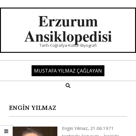
Skip
to
Erzurum
content
Ansiklopedisi
Tarih-Coğrafya-Kültür-Biyografi
MUSTAFA YILMAZ ÇAĞLAYAN
Search
Primary
Navigation
Menu
ENGİN YILMAZ
Engin Yılmaz, 21.06.1971