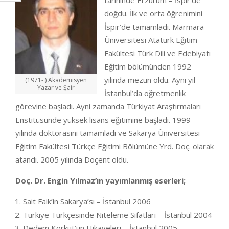
tarihinde Erzurum – İspir’de
doğdu. İlk ve orta öğrenimini
İspir’de tamamladı. Marmara
Üniversitesi Atatürk Eğitim
Fakültesi Türk Dili ve Edebiyatı
Eğitim bölümünden 1992
yılında mezun oldu. Ayni yıl
(1971- ) Akademisyen
Yazar ve Şair
İstanbul’da öğretmenlik
görevine başladı. Ayni zamanda Türkiyat Araştırmaları
Enstitüsünde yüksek lisans eğitimine başladı. 1999
yılında doktorasını tamamladı ve Sakarya Üniversitesi
Eğitim Fakültesi Türkçe Eğitimi Bölümüne Yrd. Doç. olarak
atandı. 2005 yılında Doçent oldu.
Doç. Dr. Engin Yılmaz’ın yayımlanmış eserleri;
Sait Faik’in Sakarya’sı – İstanbul 2006
Türkiye Türkçesinde Niteleme Sıfatları – İstanbul 2004
Dedem Korkut’un Hikayeleri – İstanbul 2005