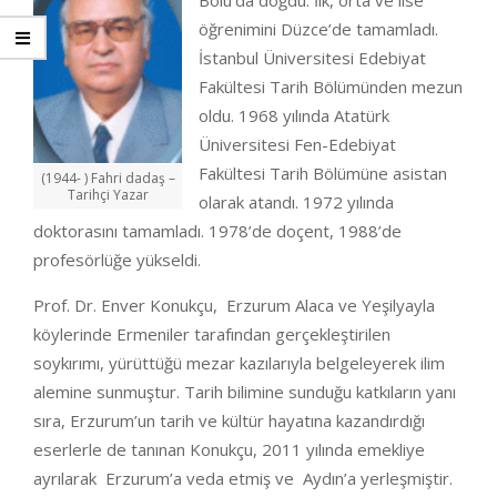
Bolu’da doğdu. İlk, orta ve lise
öğrenimini Düzce’de tamamladı.
İstanbul Üniversitesi Edebiyat
Fakültesi Tarih Bölümünden mezun
oldu. 1968 yılında Atatürk
Üniversitesi Fen-Edebiyat
Fakültesi Tarih Bölümüne asistan
(1944- ) Fahri dadaş –
Tarihçi Yazar
olarak atandı. 1972 yılında
doktorasını tamamladı. 1978’de doçent, 1988’de
profesörlüğe yükseldi.
Prof. Dr. Enver Konukçu, Erzurum Alaca ve Yeşilyayla
köylerinde Ermeniler tarafından gerçekleştirilen
soykırımı, yürüttüğü mezar kazılarıyla belgeleyerek ilim
alemine sunmuştur. Tarih bilimine sunduğu katkıların yanı
sıra, Erzurum’un tarih ve kültür hayatına kazandırdığı
eserlerle de tanınan Konukçu, 2011 yılında emekliye
ayrılarak Erzurum’a veda etmiş ve Aydın’a yerleşmiştir.