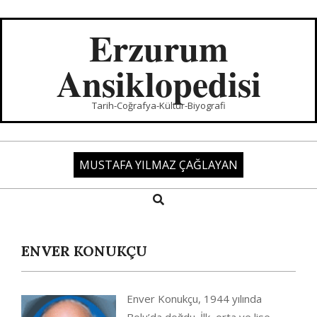
Skip
to
Erzurum
content
Ansiklopedisi
Tarih-Coğrafya-Kültür-Biyografi
MUSTAFA YILMAZ ÇAĞLAYAN
Search
Primary
Navigation
Menu
ENVER KONUKÇU
Enver Konukçu, 1944 yılında