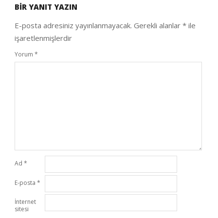
BIR YANIT YAZIN
04
E-posta adresiniz yayınlanmayacak.
Gerekli alanlar
*
ile
işaretlenmişlerdir
Yorum
*
Ad
*
E-posta
*
İnternet
sitesi