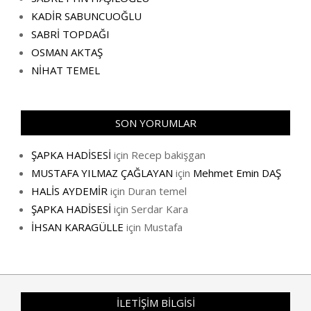
KADİR SABUNCUOĞLU
SABRİ TOPDAĞI
OSMAN AKTAŞ
NİHAT TEMEL
SON YORUMLAR
ŞAPKA HADİSESİ
için
Recep bakişgan
MUSTAFA YILMAZ ÇAĞLAYAN
için
Mehmet Emin DAŞ
HALİS AYDEMİR
için
Duran temel
ŞAPKA HADİSESİ
için
Serdar Kara
İHSAN KARAGÜLLE
için
Mustafa
İLETİŞİM BİLGİSİ