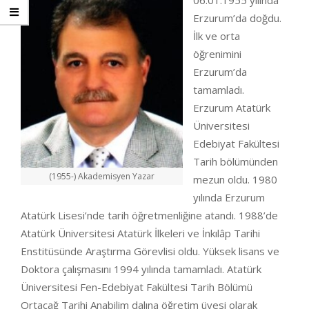
06.01.1955 yılında
Erzurum’da doğdu.
İlk ve orta
öğrenimini
Erzurum’da
tamamladı.
Erzurum Atatürk
Üniversitesi
Edebiyat Fakültesi
Tarih bölümünden
(1955-) Akademisyen Yazar
mezun oldu. 1980
yılında Erzurum
Atatürk Lisesi’nde tarih öğretmenliğine atandı. 1988’de
Atatürk Üniversitesi Atatürk İlkeleri ve İnkılâp Tarihi
Enstitüsünde Araştırma Görevlisi oldu. Yüksek lisans ve
Doktora çalışmasını 1994 yılında tamamladı. Atatürk
Üniversitesi Fen-Edebiyat Fakültesi Tarih Bölümü
Ortaçağ Tarihi Anabilim dalına öğretim üyesi olarak