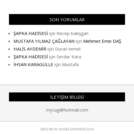
SON YORUMLAR
ŞAPKA HADİSESİ
için
Recep bakişgan
MUSTAFA YILMAZ ÇAĞLAYAN
için
Mehmet Emin DAŞ
HALİS AYDEMİR
için
Duran temel
ŞAPKA HADİSESİ
için
Serdar Kara
İHSAN KARAGÜLLE
için
Mustafa
İLETİŞİM BİLGİSİ
mycag@hotmail.com
ERZURUM ANSİKLOPEDİSİ©2020