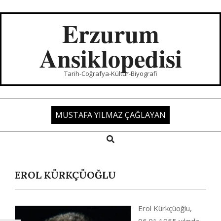
Skip
to
Erzurum
content
Ansiklopedisi
Tarih-Coğrafya-Kültür-Biyografi
MUSTAFA YILMAZ ÇAĞLAYAN
Search
Primary
Navigation
Menu
EROL KÜRKÇÜOĞLU
Erol Kürkçüoğlu,