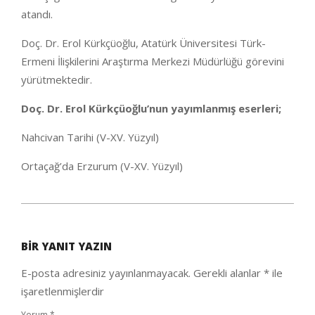
atandı.
Doç. Dr. Erol Kürkçüoğlu, Atatürk Üniversitesi Türk-
Ermeni İlişkilerini Araştırma Merkezi Müdürlüğü görevini
yürütmektedir.
Doç. Dr. Erol Kürkçüoğlu’nun yayımlanmış eserleri;
Nahcivan Tarihi (V-XV. Yüzyıl)
Ortaçağ’da Erzurum (V-XV. Yüzyıl)
2020-
10-
BIR YANIT YAZIN
04
E-posta adresiniz yayınlanmayacak.
Gerekli alanlar
*
ile
işaretlenmişlerdir
Yorum
*