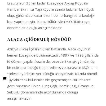
Erzurum’un 30 km kadar kuzeyinde Akdağ Köyü ile
Kamber (Kırımızı Taş) köyü arasında bulunan bir höyük
olup, günümüze kadar üzerinde herhangi bir arkeolojik
kazı yapılmamıştır. Karaz kültürüyle (M.Ö.III.bin) aynı
döneme ait olduğu anlaşılmaktadır.
ALACA (ÇIĞDEMLI) HÖYÜĞÜ
Aziziye (Ilıca) İlçesinin 6 km batısında, Alaca köyünün
hemen kuzeyinde bulunmaktadır. 1997 ve 1998 yıllarında
iki dönem yapılan kazılarda, cesetleri karışık gömülmüş
bir nekropol olduğu tespit edilmiş ve burasının M.Ö.II. – I.
Binlerde yerleşim yeri olduğu anlaşılmıştır. Kazıda önemli
sayılabilecek buluntular ele geçmemiştir. Buluntulara
göre burasının Erken Tunç Çağı, Demir Çağı, Bizans ve
Selçuklu dönemlerinde aktif durumda olduğu
anlaşılmaktadır.