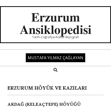
Skip
to
Erzurum
content
Ansiklopedisi
Tarih-Coğrafya-Kültür-Biyografi
MUSTAFA YILMAZ ÇAĞLAYAN
Search
Primary
Navigation
Menu
ERZURUM HÖYÜK VE KAZILARI
AKDAĞ (KELEAÇTEPE) HÖYÜĞÜ