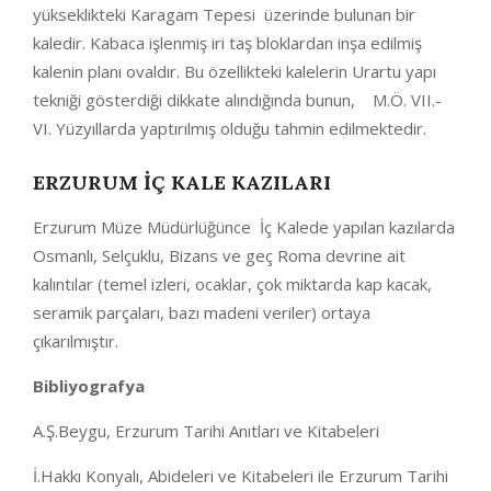
yükseklikteki Karagam Tepesi üzerinde bulunan bir
kaledir. Kabaca işlenmiş iri taş bloklardan inşa edilmiş
kalenin planı ovaldır. Bu özellikteki kalelerin Urartu yapı
tekniği gösterdiği dikkate alındığında bunun, M.Ö. VII.-
VI. Yüzyıllarda yaptırılmış olduğu tahmin edilmektedir.
ERZURUM İÇ KALE KAZILARI
Erzurum Müze Müdürlüğünce İç Kalede yapılan kazılarda
Osmanlı, Selçuklu, Bizans ve geç Roma devrine ait
kalıntılar (temel izleri, ocaklar, çok miktarda kap kacak,
seramik parçaları, bazı madeni veriler) ortaya
çıkarılmıştır.
Bibliyografya
A.Ş.Beygu, Erzurum Tarihi Anıtları ve Kitabeleri
İ.Hakkı Konyalı, Abideleri ve Kitabeleri ile Erzurum Tarihi