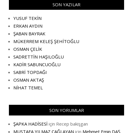
SON YAZILAR
YUSUF TEKİN
ERKAN AYDIN
ŞABAN BAYRAK
MÜKERREM KELEŞ ŞEHİTOĞLU
OSMAN ÇELİK
SADRETTİN HAŞILOĞLU
KADİR SABUNCUOĞLU
SABRİ TOPDAĞI
OSMAN AKTAŞ
NİHAT TEMEL
SON YORUMLAR
ŞAPKA HADİSESİ
için
Recep bakişgan
MUSTAFA YILMAZ ÇAĞLAYAN
için
Mehmet Emin DAŞ