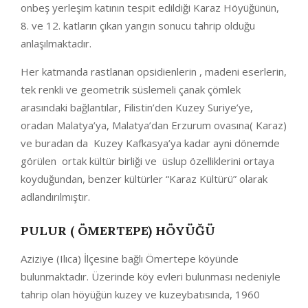
onbeş yerleşim katının tespit edildiği Karaz Höyüğünün,
8. ve 12. katların çıkan yangın sonucu tahrip olduğu
anlaşılmaktadır.
Her katmanda rastlanan opsidienlerin , madeni eserlerin,
tek renkli ve geometrik süslemeli çanak çömlek
arasındaki bağlantılar, Filistin’den Kuzey Suriye’ye,
oradan Malatya’ya, Malatya’dan Erzurum ovasına( Karaz)
ve buradan da Kuzey Kafkasya’ya kadar ayni dönemde
görülen ortak kültür birliği ve üslup özelliklerini ortaya
koyduğundan, benzer kültürler “Karaz Kültürü” olarak
adlandırılmıştır.
PULUR ( ÖMERTEPE) HÖYÜĞÜ
Aziziye (Ilıca) İlçesine bağlı Ömertepe köyünde
bulunmaktadır. Üzerinde köy evleri bulunması nedeniyle
tahrip olan höyüğün kuzey ve kuzeybatısında, 1960