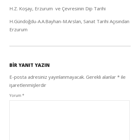
H.Z. Koşay, Erzurum ve Çevresinin Dip Tarihi
H.Gündoğdu-A.A.Bayhan-M.Arslan, Sanat Tarihi Açısından
Erzurum
2021-
01-
BIR YANIT YAZIN
29
E-posta adresiniz yayınlanmayacak.
Gerekli alanlar
*
ile
işaretlenmişlerdir
Yorum
*