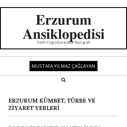
Skip
to
Erzurum
content
Ansiklopedisi
Tarih-Coğrafya-Kültür-Biyografi
MUSTAFA YILMAZ ÇAĞLAYAN
Search
Primary
Navigation
Menu
ERZURUM KÜMBET, TÜRBE VE
ZİYARET YERLERİ