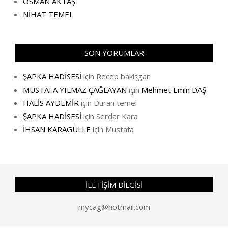
OSMAN AKTAŞ
NİHAT TEMEL
SON YORUMLAR
ŞAPKA HADİSESİ
için
Recep bakişgan
MUSTAFA YILMAZ ÇAĞLAYAN
için
Mehmet Emin DAŞ
HALİS AYDEMİR
için
Duran temel
ŞAPKA HADİSESİ
için
Serdar Kara
İHSAN KARAGÜLLE
için
Mustafa
İLETİŞİM BİLGİSİ
mycag@hotmail.com