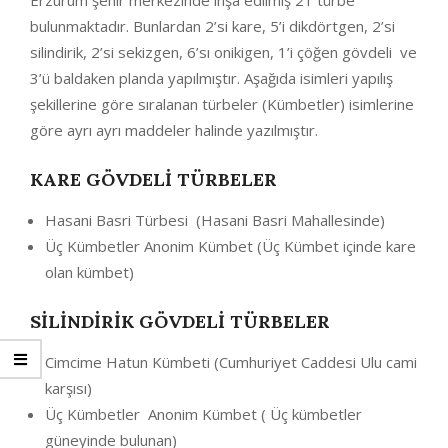
Erzurum şehir merkezinde inşa edilmiş 21 türbe
bulunmaktadır. Bunlardan 2’si kare, 5’i dikdörtgen, 2’si
silindirik, 2’si sekizgen, 6’sı onikigen, 1’i çöğen gövdeli ve
3’ü baldaken planda yapılmıştır. Aşağıda isimleri yapılış
şekillerine göre sıralanan türbeler (Kümbetler) isimlerine
göre ayrı ayrı maddeler halinde yazılmıştır.
KARE GÖVDELİ TÜRBELER
Hasani Basri Türbesi (Hasani Basri Mahallesinde)
Üç Kümbetler Anonim Kümbet (Üç Kümbet içinde kare
olan kümbet)
SİLİNDİRİK GÖVDELİ TÜRBELER
Cimcime Hatun Kümbeti (Cumhuriyet Caddesi Ulu cami
karşısı)
Üç Kümbetler Anonim Kümbet ( Üç kümbetler
güneyinde bulunan)