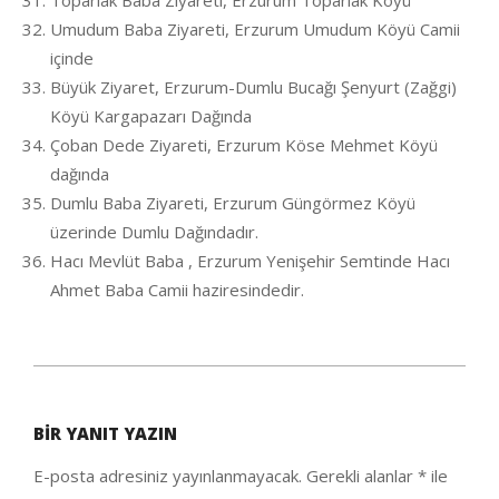
Toparlak Baba Ziyareti, Erzurum Toparlak Köyü
Umudum Baba Ziyareti, Erzurum Umudum Köyü Camii
içinde
Büyük Ziyaret, Erzurum-Dumlu Bucağı Şenyurt (Zağgi)
Köyü Kargapazarı Dağında
Çoban Dede Ziyareti, Erzurum Köse Mehmet Köyü
dağında
Dumlu Baba Ziyareti, Erzurum Güngörmez Köyü
üzerinde Dumlu Dağındadır.
Hacı Mevlüt Baba , Erzurum Yenişehir Semtinde Hacı
Ahmet Baba Camii haziresindedir.
2021-
01-
BIR YANIT YAZIN
30
E-posta adresiniz yayınlanmayacak.
Gerekli alanlar
*
ile