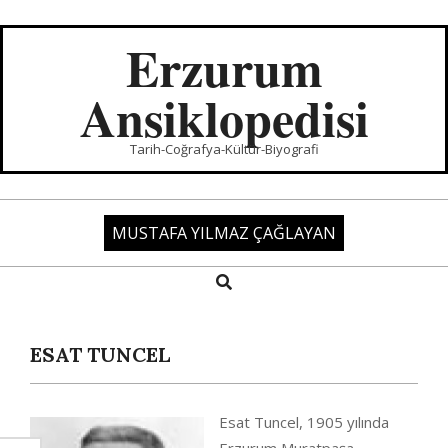
Skip
to
Erzurum
content
Ansiklopedisi
Tarih-Coğrafya-Kültür-Biyografi
MUSTAFA YILMAZ ÇAĞLAYAN
Search
Primary
Navigation
Menu
ESAT TUNCEL
Esat Tuncel, 1905 yılında