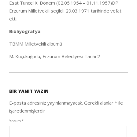
Esat Tuncel X. Dönem (02.05.1954 – 01.11.1957)DP
Erzurum Milletvekili seçildi. 29.03.1971 tarihinde vefat
etti.
Bibliyografya
TBMM Milletvekili albümü
M. Küçükuğurlu, Erzurum Belediyesi Tarihi 2
2020-
10-
BIR YANIT YAZIN
04
E-posta adresiniz yayınlanmayacak.
Gerekli alanlar
*
ile
işaretlenmişlerdir
Yorum
*