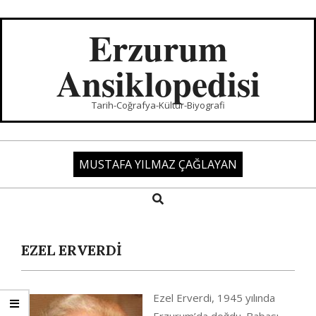
Skip
to
Erzurum
content
Ansiklopedisi
Tarih-Coğrafya-Kültür-Biyografi
MUSTAFA YILMAZ ÇAĞLAYAN
Search
Primary
Navigation
Menu
EZEL ERVERDİ
Ezel Erverdi, 1945 yılında