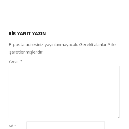
2020-
10-
BIR YANIT YAZIN
04
E-posta adresiniz yayınlanmayacak.
Gerekli alanlar
*
ile
işaretlenmişlerdir
Yorum
*
Ad
*