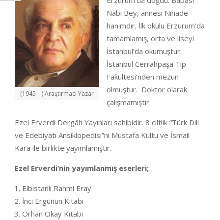
Erzurum’da doğdu. Babası
Nabi Bey, annesi Nihade
hanımdır. İlk okulu Erzurum’da
tamamlamış, orta ve liseyi
İstanbul’da okumuştur.
İstanbul Cerrahpaşa Tıp
Fakültesi’nden mezun
olmuştur. Doktor olarak
(1945 – ) Araştırmacı Yazar
çalışmamıştır.
Ezel Erverdi Dergâh Yayınları sahibidir. 8 ciltlik “Türk Dili
ve Edebiyatı Ansiklopedisi”ni Mustafa Kultu ve İsmail
Kara ile birlikte yayımlamıştır.
Ezel Erverdi’nin yayımlanmış eserleri;
Elbistanlı Rahmi Eray
İnci Ergünün Kitabı
Orhan Okay Kitabı