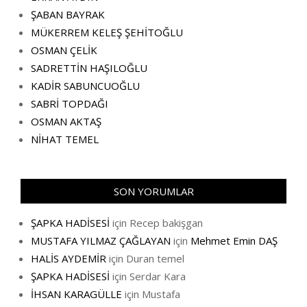
ŞABAN BAYRAK
MÜKERREM KELEŞ ŞEHİTOĞLU
OSMAN ÇELİK
SADRETTİN HAŞILOĞLU
KADİR SABUNCUOĞLU
SABRİ TOPDAĞI
OSMAN AKTAŞ
NİHAT TEMEL
SON YORUMLAR
ŞAPKA HADİSESİ
için
Recep bakişgan
MUSTAFA YILMAZ ÇAĞLAYAN
için
Mehmet Emin DAŞ
HALİS AYDEMİR
için
Duran temel
ŞAPKA HADİSESİ
için
Serdar Kara
İHSAN KARAGÜLLE
için
Mustafa