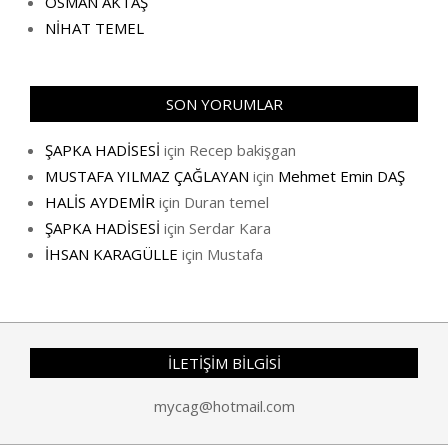
OSMAN AKTAŞ
NİHAT TEMEL
SON YORUMLAR
ŞAPKA HADİSESİ
için
Recep bakişgan
MUSTAFA YILMAZ ÇAĞLAYAN
için
Mehmet Emin DAŞ
HALİS AYDEMİR
için
Duran temel
ŞAPKA HADİSESİ
için
Serdar Kara
İHSAN KARAGÜLLE
için
Mustafa
İLETİŞİM BİLGİSİ
mycag@hotmail.com