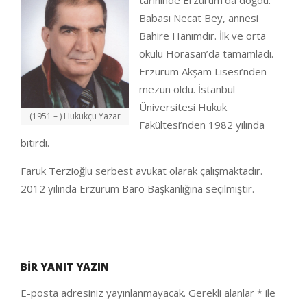
tarihinde Erzurum’da doğdu.
Babası Necat Bey, annesi
Bahire Hanımdır. İlk ve orta
okulu Horasan’da tamamladı.
Erzurum Akşam Lisesi’nden
mezun oldu. İstanbul
Üniversitesi Hukuk
(1951 – ) Hukukçu Yazar
Fakültesi’nden 1982 yılında
bitirdi.
Faruk Terzioğlu serbest avukat olarak çalışmaktadır.
2012 yılında Erzurum Baro Başkanlığına seçilmiştir.
2020-
10-
BIR YANIT YAZIN
04
E-posta adresiniz yayınlanmayacak.
Gerekli alanlar
*
ile