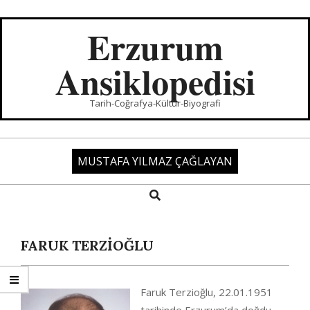
Skip
to
Erzurum
content
Ansiklopedisi
Tarih-Coğrafya-Kültür-Biyografi
MUSTAFA YILMAZ ÇAĞLAYAN
Search
Primary
Navigation
Menu
FARUK TERZİOĞLU
Faruk Terzioğlu, 22.01.1951