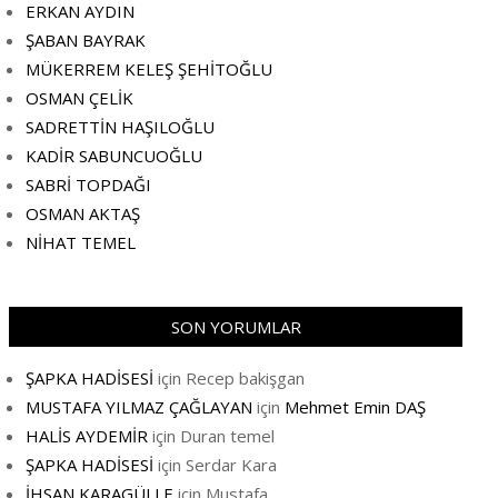
ERKAN AYDIN
ŞABAN BAYRAK
MÜKERREM KELEŞ ŞEHİTOĞLU
OSMAN ÇELİK
SADRETTİN HAŞILOĞLU
KADİR SABUNCUOĞLU
SABRİ TOPDAĞI
OSMAN AKTAŞ
NİHAT TEMEL
SON YORUMLAR
ŞAPKA HADİSESİ
için
Recep bakişgan
MUSTAFA YILMAZ ÇAĞLAYAN
için
Mehmet Emin DAŞ
HALİS AYDEMİR
için
Duran temel
ŞAPKA HADİSESİ
için
Serdar Kara
İHSAN KARAGÜLLE
için
Mustafa