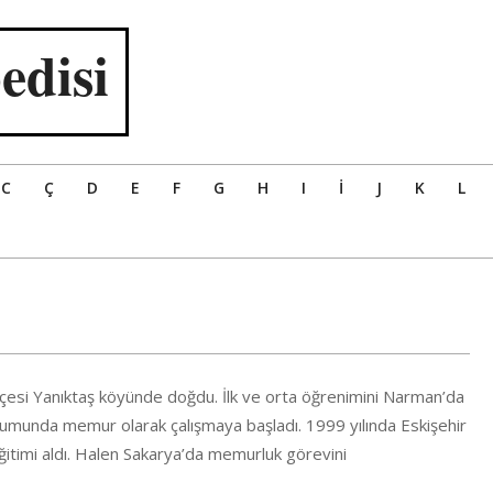
edisi
C
Ç
D
E
F
G
H
I
İ
J
K
L
lçesi Yanıktaş köyünde doğdu. İlk ve orta öğrenimini Narman’da
rumunda memur olarak çalışmaya başladı. 1999 yılında Eskişehir
itimi aldı. Halen Sakarya’da memurluk görevini