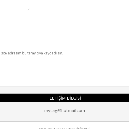
site adresim bu tarayıcıya kaydedilsin.
İLETİŞİM BİLGİSİ
mycag@hotmail.com
ERZURUM ANSİKLOPEDİSİ©2020