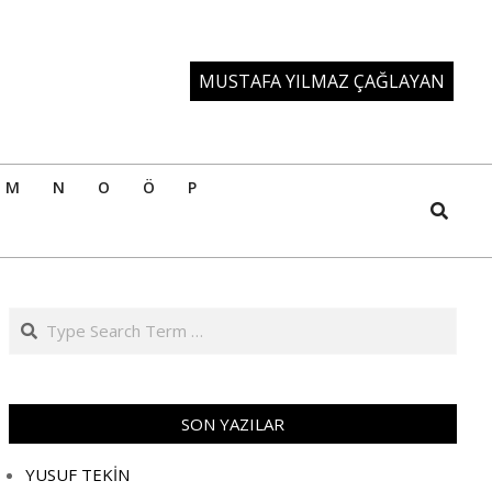
MUSTAFA YILMAZ ÇAĞLAYAN
M
N
O
Ö
P
Search
Search
SON YAZILAR
YUSUF TEKİN