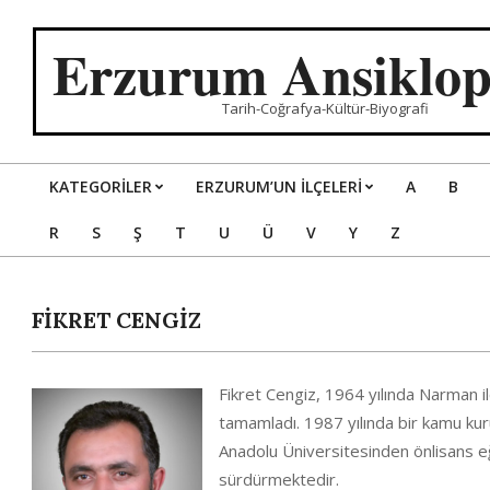
Skip
to
Erzurum Ansiklop
content
Tarih-Coğrafya-Kültür-Biyografi
KATEGORILER
ERZURUM’UN İLÇELERİ
A
B
Primary
R
S
Ş
T
U
Ü
V
Y
Z
Navigation
Menu
FİKRET CENGİZ
Fikret Cengiz, 1964 yılında Narman i
tamamladı. 1987 yılında bir kamu ku
Anadolu Üniversitesinden önlisans eğ
sürdürmektedir.