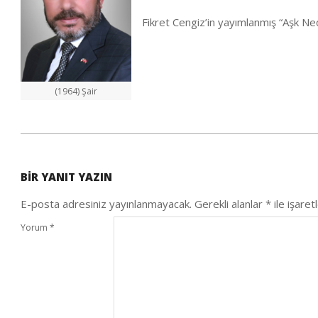
Fikret Cengiz’in yayımlanmış “Aşk Nedir
(1964) Şair
2020-
10-
BIR YANIT YAZIN
04
E-posta adresiniz yayınlanmayacak.
Gerekli alanlar
*
ile işaret
Yorum
*