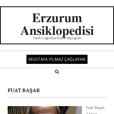
Skip
to
Erzurum
content
Ansiklopedisi
Tarih-Coğrafya-Kültür-Biyografi
MUSTAFA YILMAZ ÇAĞLAYAN
Search
Primary
Navigation
Menu
FUAT BAŞAR
Fuat Başar,