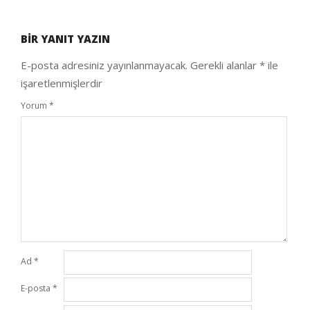
2020-
10-
BIR YANIT YAZIN
04
E-posta adresiniz yayınlanmayacak.
Gerekli alanlar
*
ile
işaretlenmişlerdir
Yorum
*
Ad
*
E-posta
*