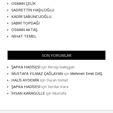
OSMAN ÇELİK
SADRETTİN HAŞILOĞLU
KADİR SABUNCUOĞLU
SABRİ TOPDAĞI
OSMAN AKTAŞ
NİHAT TEMEL
SON YORUMLAR
ŞAPKA HADİSESİ
için
Recep bakişgan
MUSTAFA YILMAZ ÇAĞLAYAN
için
Mehmet Emin DAŞ
HALİS AYDEMİR
için
Duran temel
ŞAPKA HADİSESİ
için
Serdar Kara
İHSAN KARAGÜLLE
için
Mustafa