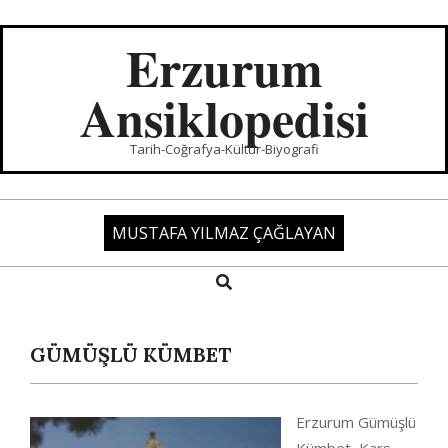
Skip
to
Erzurum
content
Ansiklopedisi
Tarih-Coğrafya-Kültür-Biyografi
MUSTAFA YILMAZ ÇAĞLAYAN
Search
Primary
Navigation
Menu
GÜMÜŞLÜ KÜMBET
Erzurum Gümüşlü