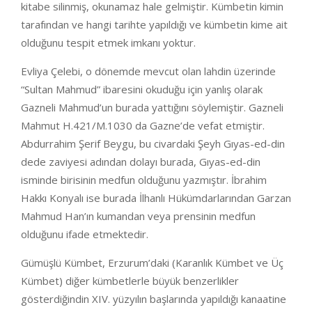
kitabe silinmiş, okunamaz hale gelmiştir. Kümbetin kimin
tarafından ve hangi tarihte yapıldığı ve kümbetin kime ait
olduğunu tespit etmek imkanı yoktur.
Evliya Çelebi, o dönemde mevcut olan lahdin üzerinde
“Sultan Mahmud” ibaresini okuduğu için yanlış olarak
Gazneli Mahmud’un burada yattığını söylemiştir. Gazneli
Mahmut H.421/M.1030 da Gazne’de vefat etmiştir.
Abdurrahim Şerif Beygu, bu civardaki Şeyh Gıyas-ed-din
dede zaviyesi adından dolayı burada, Gıyas-ed-din
isminde birisinin medfun olduğunu yazmıştır. İbrahim
Hakkı Konyalı ise burada İlhanlı Hükümdarlarından Garzan
Mahmud Han’ın kumandan veya prensinin medfun
olduğunu ifade etmektedir.
Gümüşlü Kümbet, Erzurum’daki (Karanlık Kümbet ve Üç
Kümbet) diğer kümbetlerle büyük benzerlikler
gösterdiğindin XIV. yüzyılın başlarında yapıldığı kanaatine