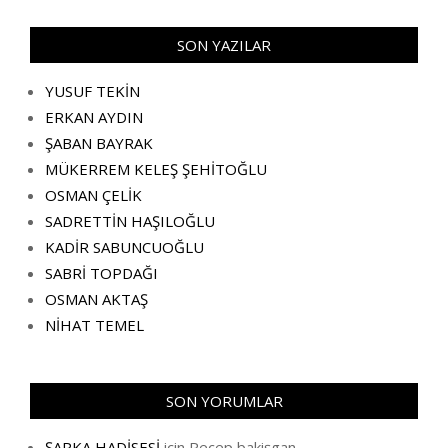
SON YAZILAR
YUSUF TEKİN
ERKAN AYDIN
ŞABAN BAYRAK
MÜKERREM KELEŞ ŞEHİTOĞLU
OSMAN ÇELİK
SADRETTİN HAŞILOĞLU
KADİR SABUNCUOĞLU
SABRİ TOPDAĞI
OSMAN AKTAŞ
NİHAT TEMEL
SON YORUMLAR
ŞAPKA HADİSESİ
için
Recep bakişgan