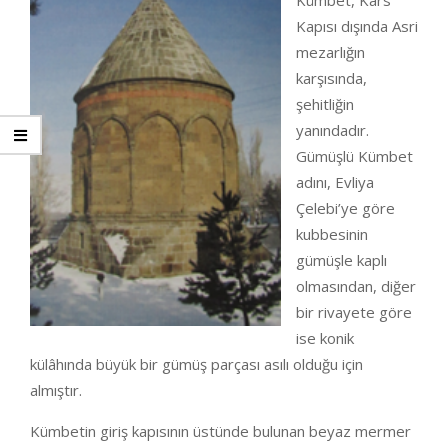
Kümbet, Kars
Kapısı dışında Asri
mezarlığın
karşısında,
şehitliğin
yanındadır.
Gümüşlü Kümbet
adını, Evliya
Çelebi’ye göre
kubbesinin
gümüşle kaplı
olmasından, diğer
bir rivayete göre
ise konik
külâhında büyük bir gümüş parçası asılı olduğu için
almıştır.
Kümbetin giriş kapısının üstünde bulunan beyaz mermer