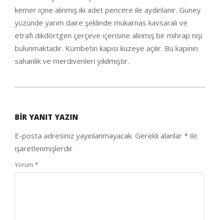
kemer içine alınmış iki adet pencere ile aydınlanır. Güney
yüzünde yarım daire şeklinde mukarnas kavsaralı ve
etrafı dikdörtgen çerçeve içerisine alınmış bir mihrap nişi
bulunmaktadır. Kümbetin kapısı kuzeye açılır. Bu kapının
sahanlık ve merdivenleri yıkılmıştır.
2021-
01-
BIR YANIT YAZIN
30
E-posta adresiniz yayınlanmayacak.
Gerekli alanlar
*
ile
işaretlenmişlerdir
Yorum
*