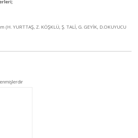
rleri;
zurum (H. YURTTAŞ, Z. KÖŞKLÜ, Ş. TALİ, G. GEYİK, D.OKUYUCU
lenmişlerdir