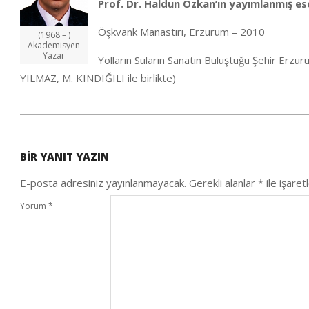
Prof. Dr. Haldun Özkan’ın yayımlanmış ese
Öşkvank Manastırı, Erzurum – 2010
(1968 – )
Akademisyen
Yazar
Yolların Suların Sanatın Buluştuğu Şehir Er
YILMAZ, M. KINDIĞILI ile birlikte)
2020-
10-
BIR YANIT YAZIN
04
E-posta adresiniz yayınlanmayacak.
Gerekli alanlar
*
ile işaret
Yorum
*