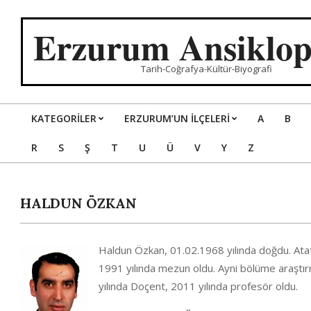
Skip
to
Erzurum Ansiklop
content
Tarih-Coğrafya-Kültür-Biyografi
KATEGORILER
ERZURUM’UN İLÇELERİ
A
B
Primary
R
S
Ş
T
U
Ü
V
Y
Z
Navigation
Menu
HALDUN ÖZKAN
Haldun Özkan, 01.02.1968 yılında doğdu. Atat
1991 yılında mezun oldu. Ayni bölüme araştırm
yılında Doçent, 2011 yılında profesör oldu.