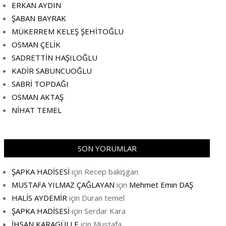
ERKAN AYDIN
ŞABAN BAYRAK
MÜKERREM KELEŞ ŞEHİTOĞLU
OSMAN ÇELİK
SADRETTİN HAŞILOĞLU
KADİR SABUNCUOĞLU
SABRİ TOPDAĞI
OSMAN AKTAŞ
NİHAT TEMEL
SON YORUMLAR
ŞAPKA HADİSESİ
için
Recep bakişgan
MUSTAFA YILMAZ ÇAĞLAYAN
için
Mehmet Emin DAŞ
HALİS AYDEMİR
için
Duran temel
ŞAPKA HADİSESİ
için
Serdar Kara
İHSAN KARAGÜLLE
için
Mustafa