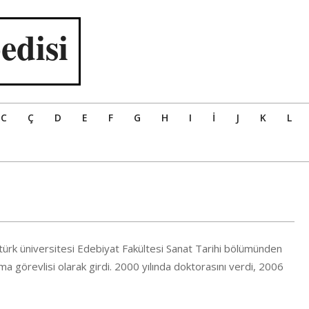
edisi
C
Ç
D
E
F
G
H
I
İ
J
K
L
ürk üniversitesi Edebiyat Fakültesi Sanat Tarihi bölümünden
a görevlisi olarak girdi. 2000 yılında doktorasını verdi, 2006