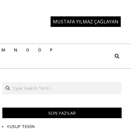
MUSTAFA YILMAZ ÇAĞLAYAN
M
N
O
Ö
P
Search
Search
SON YAZILAR
YUSUF TEKİN