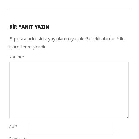
2020-
10-
BIR YANIT YAZIN
04
E-posta adresiniz yayınlanmayacak.
Gerekli alanlar
*
ile
işaretlenmişlerdir
Yorum
*
Ad
*
E-posta
*