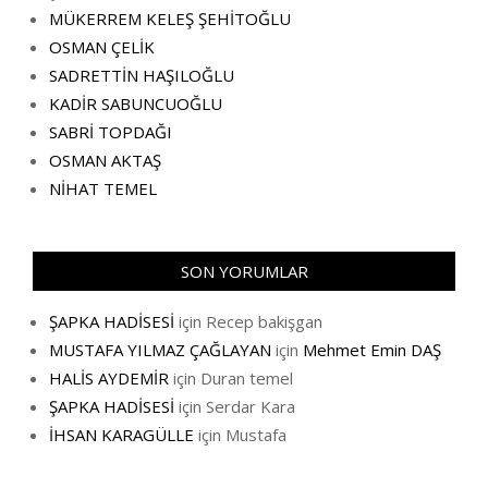
MÜKERREM KELEŞ ŞEHİTOĞLU
OSMAN ÇELİK
SADRETTİN HAŞILOĞLU
KADİR SABUNCUOĞLU
SABRİ TOPDAĞI
OSMAN AKTAŞ
NİHAT TEMEL
SON YORUMLAR
ŞAPKA HADİSESİ
için
Recep bakişgan
MUSTAFA YILMAZ ÇAĞLAYAN
için
Mehmet Emin DAŞ
HALİS AYDEMİR
için
Duran temel
ŞAPKA HADİSESİ
için
Serdar Kara
İHSAN KARAGÜLLE
için
Mustafa