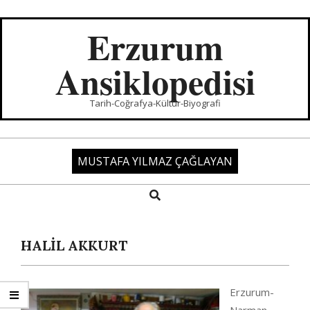
Skip
to
Erzurum
content
Ansiklopedisi
Tarih-Coğrafya-Kültür-Biyografi
MUSTAFA YILMAZ ÇAĞLAYAN
Search
Primary
Navigation
Menu
HALİL AKKURT
Erzurum-